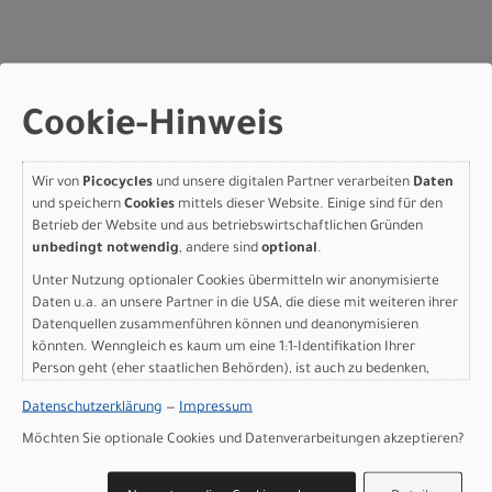
Specialized S-Works Shiv
Cookie-Hinweis
TT Disc Module - FACT 11r
Carbon Gloss Glacial
Wir von
Picocycles
und unsere digitalen Partner verarbeiten
Daten
Metallic / Red To Gold
und speichern
Cookies
mittels dieser Website. Einige sind für den
Betrieb der Website und aus betriebswirtschaftlichen Gründen
Pearl Edge Fade / Metallic
unbedingt notwendig
, andere sind
optional
.
White Silver S
Unter Nutzung optionaler Cookies übermitteln wir anonymisierte
Daten u.a. an unsere Partner in die USA, die diese mit weiteren ihrer
Datenquellen zusammenführen können und deanonymisieren
Modelljahr 2025
könnten. Wenngleich es kaum um eine 1:1-Identifikation Ihrer
Lieferbar in ca. 5-8 Werktagen
Person geht (eher staatlichen Behörden), ist auch zu bedenken,
Art.Nr. 77425-0102
dass Ihre Daten in den USA nicht in der gleichen Weise geschützt
Farbe: Gloss Glacial Metallic / Red To Gold Pearl Edge Fade
Datenschutzerklärung
—
Impressum
sind wie bei uns in der Europäischen Union.
/ Metallic White Silver
Möchten Sie optionale Cookies und Datenverarbeitungen akzeptieren?
Grösse: S
pro Stück (inkl. MwSt. zzgl.
Versandkosten für