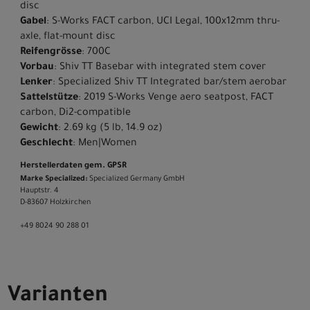
disc
Gabel
: S-Works FACT carbon, UCI Legal, 100x12mm thru-
axle, flat-mount disc
Reifengrösse
: 700C
Vorbau
: Shiv TT Basebar with integrated stem cover
Lenker
: Specialized Shiv TT Integrated bar/stem aerobar
Sattelstütze
: 2019 S-Works Venge aero seatpost, FACT
carbon, Di2-compatible
Gewicht
: 2.69 kg (5 lb, 14.9 oz)
Geschlecht
: Men|Women
Herstellerdaten gem. GPSR
Marke Specialized:
Specialized Germany GmbH
Hauptstr. 4
D-83607 Holzkirchen
+49 8024 90 288 01
Varianten