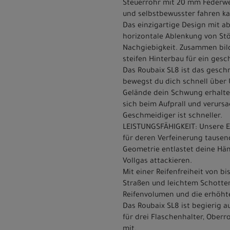
Steuerrohr mit 20 mm Federweg
und selbstbewusster fahren ka
Das einzigartige Design mit a
horizontale Ablenkung von Stöß
Nachgiebigkeit. Zusammen bil
steifen Hinterbau für ein gesc
Das Roubaix SL8 ist das gesch
bewegst du dich schnell über
Gelände dein Schwung erhalte
sich beim Aufprall und verurs
Geschmeidiger ist schneller.
LEISTUNGSFÄHIGKEIT: Unsere E
für deren Verfeinerung tausend
Geometrie entlastet deine Hän
Vollgas attackieren.
Mit einer Reifenfreiheit von 
Straßen und leichtem Schotter
Reifenvolumen und die erhöhte
Das Roubaix SL8 ist begierig 
für drei Flaschenhalter, Ober
mit.