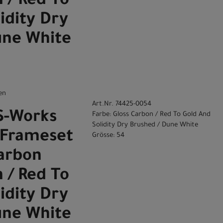
 / Red To
idity Dry
une White
en
Art.Nr. 74425-0054
 S-Works
Farbe: Gloss Carbon / Red To Gold And
Solidity Dry Brushed / Dune White
 Frameset
Grösse: 54
Carbon
 / Red To
idity Dry
une White