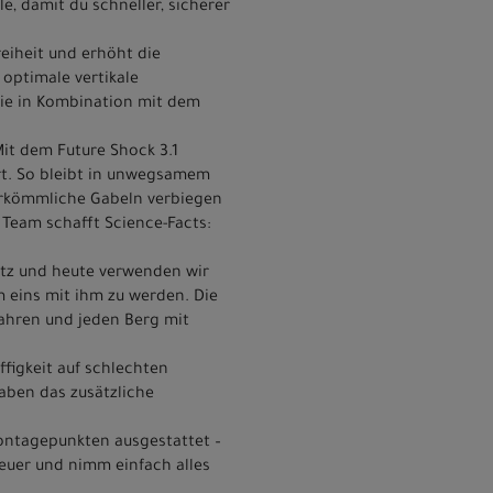
, damit du schneller, sicherer
eiheit und erhöht die
 optimale vertikale
ie in Kombination mit dem
Mit dem Future Shock 3.1
rt. So bleibt in unwegsamem
erkömmliche Gabeln verbiegen
 Team schafft Science-Facts:
tz und heute verwenden wir
m eins mit ihm zu werden. Die
fahren und jeden Berg mit
figkeit auf schlechten
haben das zusätzliche
Montagepunkten ausgestattet –
teuer und nimm einfach alles