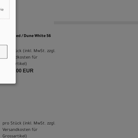
wie
Dry Brushed / Dune White 56
pro Stück (inkl. MwSt. zzgl.
Versandkosten für
Grossartikel
)
5.500,00 EUR
pro Stück (inkl. MwSt. zzgl.
Versandkosten für
Grossartikel
)