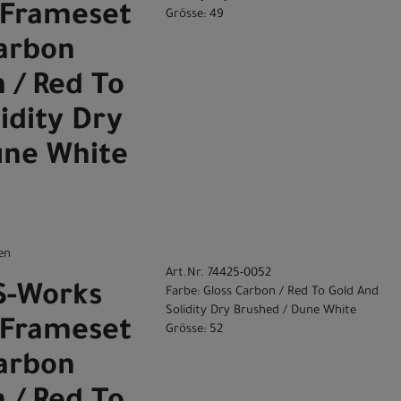
 Frameset
Grösse: 49
Carbon
 / Red To
idity Dry
une White
en
Art.Nr. 74425-0052
 S-Works
Farbe: Gloss Carbon / Red To Gold And
Solidity Dry Brushed / Dune White
 Frameset
Grösse: 52
Carbon