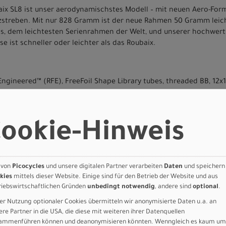
x SL8 ist unser aerodynamischstes Modell – mit neuen Aero-Forme
tzstreben. Mit nur 828 Gramm ist der neue Rahmen 50 Gramm leich
s, dem leichtesten Serienrahmen der Welt, und unserer hochwert
e ist schneller oder leichter als das Roubaix.
t Engineered™ (RFE), FreeFoil Shape Library tubes, threaded BB, 12
ooth Boot, FACT Carbon 12x100mm, thru-axle, flat-mount disc
ookie-Hinweis
t post
 von
Picocycles
und unsere digitalen Partner verarbeiten
Daten
und speichern
 GmbH
kies
mittels dieser Website. Einige sind für den Betrieb der Website und aus
riebswirtschaftlichen Gründen
unbedingt notwendig
, andere sind
optional
.
er Nutzung optionaler Cookies übermitteln wir anonymisierte Daten u.a. an
ere Partner in die USA, die diese mit weiteren ihrer Datenquellen
ammenführen können und deanonymisieren könnten. Wenngleich es kaum um