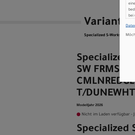
ein
bed
bei
Variante
Date
Möcht
Specialized S-Works Roubaix
Specialized
SW FRMSET 
CMLNREDGL
T/DUNEWH
Modelljahr 2026
Nicht im Laden verfügbar - J
Specialized