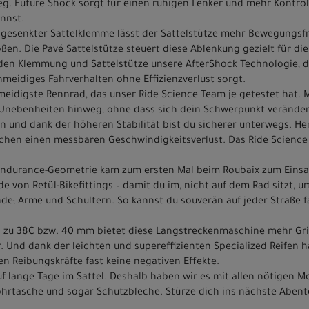
. Future Shock sorgt für einen ruhigen Lenker und mehr Kontrolle
nnst.
bgesenkter Sattelklemme lässt der Sattelstütze mehr Bewegungsfr
en. Die Pavé Sattelstütze steuert diese Ablenkung gezielt für die
den Klemmung und Sattelstütze unsere AfterShock Technologie, d
hmeidiges Fahrverhalten ohne Effizienzverlust sorgt.
meidigste Rennrad, das unser Ride Science Team je getestet hat. 
 Unebenheiten hinweg, ohne dass sich dein Schwerpunkt verände
n und dank der höheren Stabilität bist du sicherer unterwegs. H
achen einen messbaren Geschwindigkeitsverlust. Das Ride Science
ndurance-Geometrie kam zum ersten Mal beim Roubaix zum Einsa
e von Retül-Bikefittings – damit du im, nicht auf dem Rad sitzt, u
de; Arme und Schultern. So kannst du souverän auf jeder Straße 
bis zu 38C bzw. 40 mm bietet diese Langstreckenmaschine mehr Grif
. Und dank der leichten und supereffizienten Specialized Reifen 
n Reibungskräfte fast keine negativen Effekte.
auf lange Tage im Sattel. Deshalb haben wir es mit allen nötigen 
rohrtasche und sogar Schutzbleche. Stürze dich ins nächste Aben