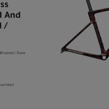
ss
d And
 /
 Brushed / Dune
sartikel
)