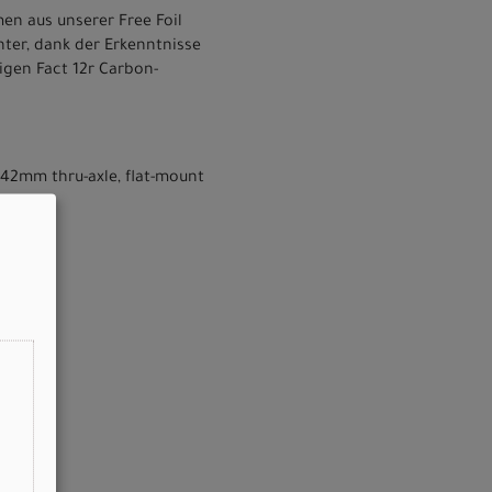
n aus unserer Free Foil
ter, dank der Erkenntnisse
igen Fact 12r Carbon-
x142mm thru-axle, flat-mount