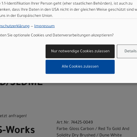
e 1:1-Identifikation Ihrer Person geht (eher staatlichen Behörden), ist auch zu
enken, dass Ihre Daten in den USA nicht in der gleichen Weise geschützt sind 
 uns in der Europäischen Union.
n
nschutzerklärung
—
Impressum
en Sie optionale Cookies und Datenverarbeitungen akzeptieren?
 SL8 Frameset - FACT 12R Carbon Gloss Carbon / Red To Gold And Solidity 
Art.Nr. 74425-0044
Nur notwendige Cookies zulassen
Details
 ROUBAIX
Größe: 44
Farbe:
Alle Cookies zulassen
44
CMLNREDGLD/SLDMET/DUNEWHT
D/SLDME
T
etzt anfragen!
Art.Nr. 74425-0049
 S-Works
Farbe: Gloss Carbon / Red To Gold And
Solidity Dry Brushed / Dune White