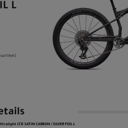
IL L
sartikel
)
tails
Ultralight LTD SATIN CARBON / SILVER FOIL L