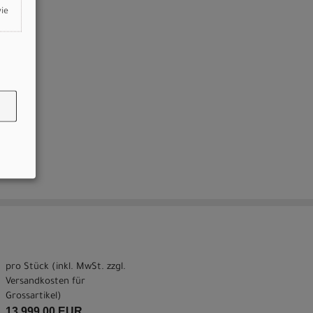
wie
pro Stück (inkl. MwSt. zzgl.
Versandkosten für
Grossartikel
)
13.999,00 EUR