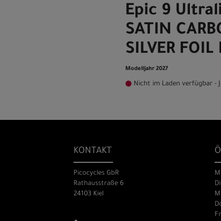
Epic 9 Ultra
SATIN CARB
SILVER FOIL
Modelljahr 2027
Nicht im Laden verfügbar - J
KONTAKT
Ö
Picocycles GbR
M
Rathausstraße 6
Di
24103 Kiel
Mi
Do
Fr