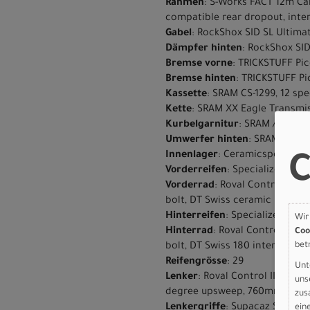
Rahmen
: S-Works FACT 12m Ca
compatible rear dropout, inter
Gabel
: RockShox SID SL Ultima
Dämpfer hinten
: RockShox SI
Bremse vorne
: TRICKSTUFF Pic
Bremse hinten
: TRICKSTUFF Pi
Kassette
: SRAM CS-1299, 12 spe
Kette
: SRAM XX Eagle Transmi
Kurbelgarnitur
: SRAM / XX SL
Umwerfer hinten
: SRAM XX Ea
Innenlager
: Ceramicspeed Alp
C
Vorderreifen
: Specialized Air
Vorderrad
: Roval Control Wor
bolt, DT Swiss ceramic bearing
Hinterreifen
: Specialized Air 
Wir
Hinterrad
: Roval Control Worl
Coo
bet
bolt, DT Swiss 180 internals, 
Reifengrösse
: 29
Unt
Lenker
: Roval Control II Int
uns
degree upsweep, 760mm wide
zus
Lenkergriffe
: Supacaz Supalit
ein