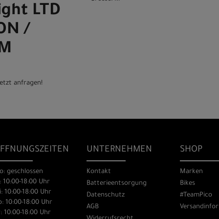
light LTD
ON /
 M
etzt anfragen!
FFNUNGSZEITEN
UNTERNEHMEN
SHOP
o: geschlossen
Kontakt
Marken
: 10:00-18:00 Uhr
Batterieentsorgung
Bikes
: 10:00-18:00 Uhr
Datenschutz
#TeamPico
: 10:00-18:00 Uhr
AGB
Versandinfo
: 10:00-18:00 Uhr
Widerrufsrecht