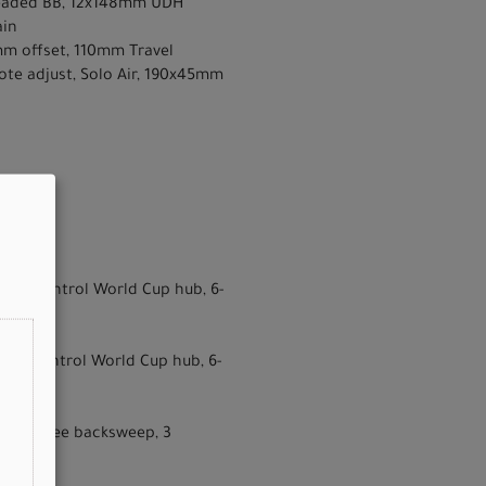
hreaded BB, 12x148mm UDH
ain
mm offset, 110mm Travel
ote adjust, Solo Air, 190x45mm
oval Control World Cup hub, 6-
oval Control World Cup hub, 6-
, 9-degree backsweep, 3