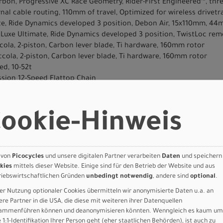
rbon, Progressive XC Race Geometry, Rider-First Engineered™, t
nal cable routing, 110mm of travel, Optimized for wireless drivetr
te, Ride Dynamics developed 3 position, Debon Air, 15x110mm, 44
DLuxe Ultimate, Ride Dynamics developed 3 position, TwistLoc rem
cola, 2-piston, Carbon lever blade, Ti hardware, 160mm rotor
ccola, 2-piston, Carbon lever blade, Ti hardware, 160mm rotor
ed, 10-52t
ssion 12-Speed Flattop Chain
 Eagle Crankset, DUB SM:165mm, M-XL:170mm, 34T
gle AXS
ha, DUB
ookie-Hinweis
 Trak, Flex Lite Casing, T5/T7 Compound, 29x2.35
ld Cup, Mini hooked carbon, 28.5mm inner width, tubeless ready, R
s, Roval Carbon spokes w/ Ti end pieces
Trak, Flex Lite Casing, T5/T7 Compound, 29x2.35
 von
Picocycles
und unsere digitalen Partner verarbeiten
Daten
und speichern
d Cup, Mini hooked carbon, 28.5mm inner width, tubeless ready, R
kies
mittels dieser Website. Einige sind für den Betrieb der Website und aus
riebswirtschaftlichen Gründen
unbedingt notwendig
, andere sind
optional
.
Roval Carbon spokes w/ Ti end pieces
er Nutzung optionaler Cookies übermitteln wir anonymisierte Daten u.a. an
egrated cockpit, 60mm/70mm X- 6 degree integrated stem, 5mm rise
ere Partner in die USA, die diese mit weiteren ihrer Datenquellen
ammenführen können und deanonymisieren könnten. Wenngleich es kaum um
e foam grip, closed end
e 1:1-Identifikation Ihrer Person geht (eher staatlichen Behörden), ist auch zu