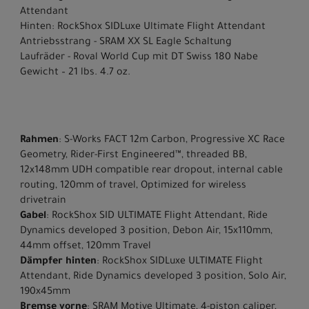
Attendant
Hinten: RockShox SIDLuxe Ultimate Flight Attendant
Antriebsstrang - SRAM XX SL Eagle Schaltung
Laufräder - Roval World Cup mit DT Swiss 180 Nabe
Gewicht – 21 lbs. 4.7 oz.
Rahmen
: S-Works FACT 12m Carbon, Progressive XC Race
Geometry, Rider-First Engineered™, threaded BB,
12x148mm UDH compatible rear dropout, internal cable
routing, 120mm of travel, Optimized for wireless
drivetrain
Gabel
: RockShox SID ULTIMATE Flight Attendant, Ride
Dynamics developed 3 position, Debon Air, 15x110mm,
44mm offset, 120mm Travel
Dämpfer hinten
: RockShox SIDLuxe ULTIMATE Flight
Attendant, Ride Dynamics developed 3 position, Solo Air,
190x45mm
Bremse vorne
: SRAM Motive Ultimate, 4-piston caliper,