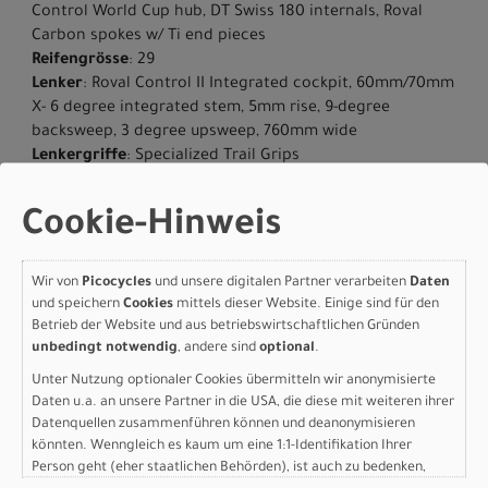
Control World Cup hub, DT Swiss 180 internals, Roval
Carbon spokes w/ Ti end pieces
Reifengrösse
: 29
Lenker
: Roval Control II Integrated cockpit, 60mm/70mm
X- 6 degree integrated stem, 5mm rise, 9-degree
backsweep, 3 degree upsweep, 760mm wide
Lenkergriffe
: Specialized Trail Grips
Sattel
: Specialized S-Works Power EVO Mirror, Carbon
Rails, SM: 155mm, M-XL: 143mm
Cookie-Hinweis
Sattelstütze
: RockShox Reverb AXS, 30.9mm, S: 125mm,
M/L:150mm, XL: 175mm
Gewicht
: 9.66 kg (21 lb, 4.7 oz)
Wir von
Picocycles
und unsere digitalen Partner verarbeiten
Daten
und speichern
Cookies
mittels dieser Website. Einige sind für den
Herstellerdaten gem. GPSR
Betrieb der Website und aus betriebswirtschaftlichen Gründen
Marke Specialized:
Specialized Germany GmbH
unbedingt notwendig
, andere sind
optional
.
Hauptstr. 4
D-83607 Holzkirchen
Unter Nutzung optionaler Cookies übermitteln wir anonymisierte
Daten u.a. an unsere Partner in die USA, die diese mit weiteren ihrer
+49 8024 90 288 01
Datenquellen zusammenführen können und deanonymisieren
könnten. Wenngleich es kaum um eine 1:1-Identifikation Ihrer
Person geht (eher staatlichen Behörden), ist auch zu bedenken,