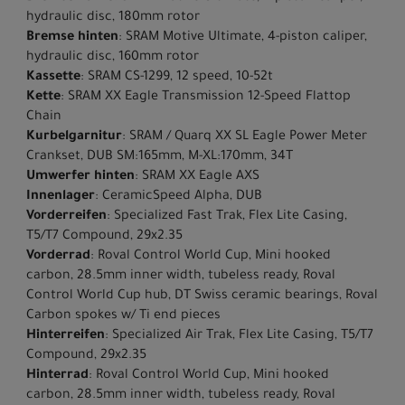
hydraulic disc, 180mm rotor
Bremse hinten
: SRAM Motive Ultimate, 4-piston caliper,
hydraulic disc, 160mm rotor
Kassette
: SRAM CS-1299, 12 speed, 10-52t
Kette
: SRAM XX Eagle Transmission 12-Speed Flattop
Chain
Kurbelgarnitur
: SRAM / Quarq XX SL Eagle Power Meter
Crankset, DUB SM:165mm, M-XL:170mm, 34T
Umwerfer hinten
: SRAM XX Eagle AXS
Innenlager
: CeramicSpeed Alpha, DUB
Vorderreifen
: Specialized Fast Trak, Flex Lite Casing,
T5/T7 Compound, 29x2.35
Vorderrad
: Roval Control World Cup, Mini hooked
carbon, 28.5mm inner width, tubeless ready, Roval
Control World Cup hub, DT Swiss ceramic bearings, Roval
Carbon spokes w/ Ti end pieces
Hinterreifen
: Specialized Air Trak, Flex Lite Casing, T5/T7
Compound, 29x2.35
Hinterrad
: Roval Control World Cup, Mini hooked
carbon, 28.5mm inner width, tubeless ready, Roval