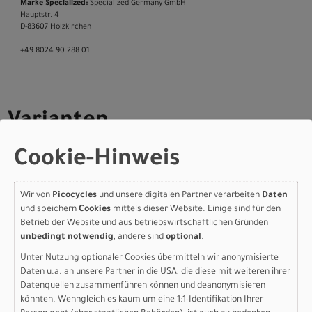
Marke Specialized:
Specialized Germany GmbH
Hauptstr. 4
D-83607 Holzkirchen
+49 8024 90 288 01
Varianten
Cookie-Hinweis
Specialized S-Works Epic
Wir von
Picocycles
und unsere digitalen Partner verarbeiten
Daten
und speichern
Cookies
mittels dieser Website. Einige sind für den
9 Frameset GLOSS AGAVE
Betrieb der Website und aus betriebswirtschaftlichen Gründen
GREY / VIOLET PEARL /
unbedingt notwendig
, andere sind
optional
.
Unter Nutzung optionaler Cookies übermitteln wir anonymisierte
DESERT METALLIC XL
Daten u.a. an unsere Partner in die USA, die diese mit weiteren ihrer
Datenquellen zusammenführen können und deanonymisieren
Modelljahr 2027
könnten. Wenngleich es kaum um eine 1:1-Identifikation Ihrer