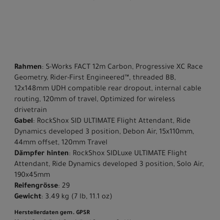
Rahmen
: S-Works FACT 12m Carbon, Progressive XC Race
Geometry, Rider-First Engineered™, threaded BB,
12x148mm UDH compatible rear dropout, internal cable
routing, 120mm of travel, Optimized for wireless
drivetrain
Gabel
: RockShox SID ULTIMATE Flight Attendant, Ride
Dynamics developed 3 position, Debon Air, 15x110mm,
44mm offset, 120mm Travel
Dämpfer hinten
: RockShox SIDLuxe ULTIMATE Flight
Attendant, Ride Dynamics developed 3 position, Solo Air,
190x45mm
Reifengrösse
: 29
Gewicht
: 3.49 kg (7 lb, 11.1 oz)
Herstellerdaten gem. GPSR