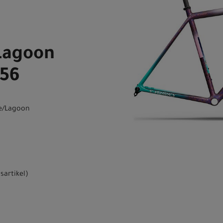
Lagoon
 56
ue/Lagoon
sartikel
)