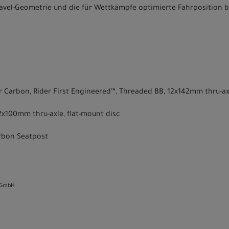
vel-Geometrie und die für Wettkämpfe optimierte Fahrposition be
r Carbon, Rider First Engineered™, Threaded BB, 12x142mm thru-ax
2x100mm thru-axle, flat-mount disc
arbon Seatpost
 GmbH