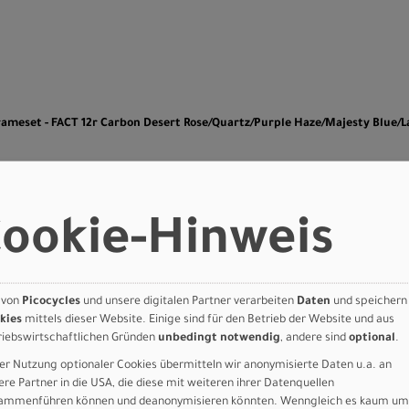
n
rameset - FACT 12r Carbon Desert Rose/Quartz/Purple Haze/Majesty Blue/L
Art.Nr. 71426-0058
 S-Works
Farbe: Desert Rose/Quartz/Purple
Haze/Majesty Blue/Lagoon
et - FACT
ookie-Hinweis
Blue/Metallic White
Grösse: 58
Desert
/Purple
 von
Picocycles
und unsere digitalen Partner verarbeiten
Daten
und speichern
kies
mittels dieser Website. Einige sind für den Betrieb der Website und aus
y
riebswirtschaftlichen Gründen
unbedingt notwendig
, andere sind
optional
.
er Nutzung optionaler Cookies übermitteln wir anonymisierte Daten u.a. an
ere Partner in die USA, die diese mit weiteren ihrer Datenquellen
c White
ammenführen können und deanonymisieren könnten. Wenngleich es kaum um