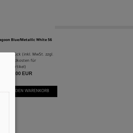
agoon Blue/Metallic White 56
pro Stück (inkl. MwSt. zzgl.
Versandkosten für
Grossartikel
)
4.749,00 EUR
IN DEN WARENKORB