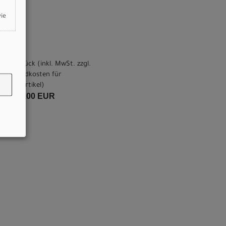
wie
pro Stück (inkl. MwSt. zzgl.
Versandkosten für
Grossartikel
)
4.749,00 EUR