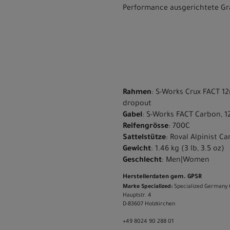
Performance ausgerichtete Gra
Rahmen
: S-Works Crux FACT 12
dropout
Gabel
: S-Works FACT Carbon, 1
Reifengrösse
: 700C
Sattelstütze
: Roval Alpinist C
Gewicht
: 1.46 kg (3 lb, 3.5 oz)
Geschlecht
: Men|Women
Herstellerdaten gem. GPSR
Marke Specialized:
Specialized Germany
Hauptstr. 4
D-83607 Holzkirchen
+49 8024 90 288 01