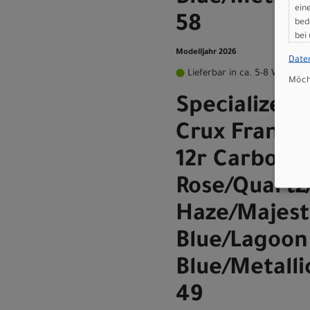
ein
58
bed
bei
Modelljahr 2026
Date
Lieferbar in ca. 5-8 Werktag
Möcht
Specialized
Crux Frames
12r Carbon 
Rose/Quartz
Haze/Majest
Blue/Lagoon
Blue/Metalli
49