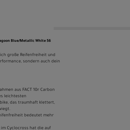
agoon Blue/Metallic White 56
lich große Reifenfreiheit und
Performance, sondern auch dein
 Rahmen aus FACT 10r Carbon
es leichtesten
ike, das traumhaft klettert,
wiegt.
Reifenfreiheit bedeutet mehr
e im Cyclocross hat die auf