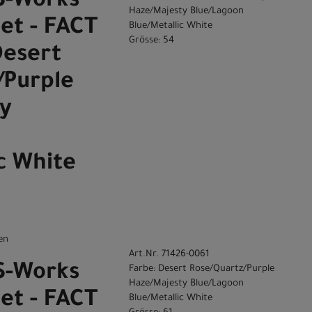
 S-Works
Haze/Majesty Blue/Lagoon
et - FACT
Blue/Metallic White
Grösse: 54
Desert
/Purple
y
c White
en
Art.Nr. 71426-0061
 S-Works
Farbe: Desert Rose/Quartz/Purple
Haze/Majesty Blue/Lagoon
et - FACT
Blue/Metallic White