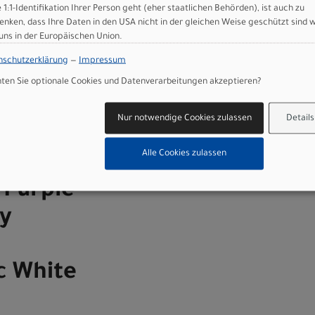
e 1:1-Identifikation Ihrer Person geht (eher staatlichen Behörden), ist auch zu
enken, dass Ihre Daten in den USA nicht in der gleichen Weise geschützt sind 
 uns in der Europäischen Union.
nschutzerklärung
—
Impressum
en
en Sie optionale Cookies und Datenverarbeitungen akzeptieren?
Art.Nr. 71426-0049
 S-Works
Farbe: Desert Rose/Quartz/Purple
Nur notwendige Cookies zulassen
Details
Haze/Majesty Blue/Lagoon
et - FACT
Blue/Metallic White
Grösse: 49
Alle Cookies zulassen
Desert
/Purple
y
c White