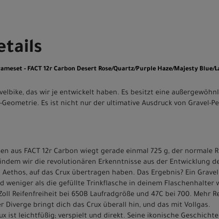
tails
rameset - FACT 12r Carbon Desert Rose/Quartz/Purple Haze/Majesty Blue/L
avelbike, das wir je entwickelt haben. Es besitzt eine außergewöhn
l-Geometrie. Es ist nicht nur der ultimative Ausdruck von Gravel-
men aus FACT 12r Carbon wiegt gerade einmal 725 g, der normale
 indem wir die revolutionären Erkenntnisse aus der Entwicklung d
Aethos, auf das Crux übertragen haben. Das Ergebnis? Ein Gravelb
nd weniger als die gefüllte Trinkflasche in deinem Flaschenhalter 
1 Zoll Reifenfreiheit bei 650B Laufradgröße und 47C bei 700. Mehr 
 Diverge bringt dich das Crux überall hin, und das mit Vollgas.
x ist leichtfüßig; verspielt und direkt. Seine ikonische Geschicht