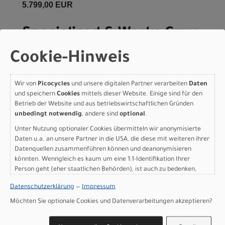
5.799,00 EUR
Specialized S-Works Crux
5 Frameset - FACT 12r
Cookie-Hinweis
Carbon Cayenne
Metallic/Red Tint/White
Wir von
Picocycles
und unsere digitalen Partner verarbeiten
Daten
und speichern
Cookies
mittels dieser Website. Einige sind für den
Silver Metallic 52
Betrieb der Website und aus betriebswirtschaftlichen Gründen
unbedingt notwendig
, andere sind
optional
.
Modelljahr 2027
Unter Nutzung optionaler Cookies übermitteln wir anonymisierte
Nicht im Laden verfügbar - Jetzt anfragen!
Daten u.a. an unsere Partner in die USA, die diese mit weiteren ihrer
Art.Nr. 71427-0252
Datenquellen zusammenführen können und deanonymisieren
Farbe: Cayenne Metallic/Red Tint/White Silver Metallic
könnten. Wenngleich es kaum um eine 1:1-Identifikation Ihrer
Grösse: 52
Person geht (eher staatlichen Behörden), ist auch zu bedenken,
dass Ihre Daten in den USA nicht in der gleichen Weise geschützt
pro Stück (inkl. MwSt. zzgl.
Versandkosten für
Datenschutzerklärung
—
Impressum
sind wie bei uns in der Europäischen Union.
Grossartikel
)
5.799,00 EUR
Möchten Sie optionale Cookies und Datenverarbeitungen akzeptieren?