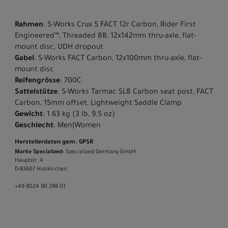
Rahmen
: S-Works Crux 5 FACT 12r Carbon, Rider First
Engineered™, Threaded BB, 12x142mm thru-axle, flat-
mount disc, UDH dropout
Gabel
: S-Works FACT Carbon, 12x100mm thru-axle, flat-
mount disc
Reifengrösse
: 700C
Sattelstütze
: S-Works Tarmac SL8 Carbon seat post, FACT
Carbon, 15mm offset, Lightweight Saddle Clamp
Gewicht
: 1.63 kg (3 lb, 9.5 oz)
Geschlecht
: Men|Women
Herstellerdaten gem. GPSR
Marke Specialized:
Specialized Germany GmbH
Hauptstr. 4
D-83607 Holzkirchen
+49 8024 90 288 01