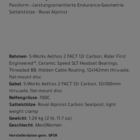
Passform - Leistungsorientierte Endurance-Geometrie
Sattelstütze - Roval Alpinist
Rahmen
: S-Works Aethos 2 FACT 12r Carbon, Rider First
Engineered™, Ceramic Speed SLT Headset Bearings,
Threaded BB, Hidden Cable Routing, 12x142mm thru-axle,
flat-mount disc
Gabel
: S-Works Aethos 2 FACT 12r Carbon, 12x100mm
thru-axle, flat-mount disc
Reifengrösse
: 700C
Sattelstütze
: Roval Alpinist Carbon Seatpost, light
weight clamp
Gewicht
: 1.24 kg (2 lb, 11.7 oz)
Geschlecht
: Men|Women
Herstellerdaten gem. GPSR