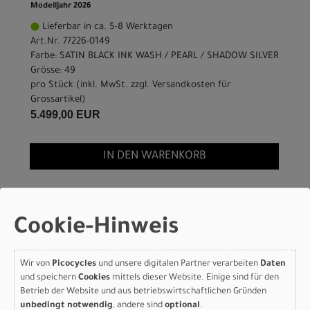
Modelljahr 2026
Lieferbar in ca. 5-8 Werktagen
Art.Nr. 77226-0149
Farbe: SATIN BLACK INK WASH / PEARL / SHADOW SILVER
Grösse: 49
pro Stück (inkl. MwSt. zzgl.
Versandkosten für
Grossartikel
)
5.499,00 EUR
IN DEN WARENKORB
Specialized S-Works
Aethos 2 Frameset - FACT
Cookie-Hinweis
12r Carbon SATIN BLACK
Wir von
Picocycles
und unsere digitalen Partner verarbeiten
Daten
INK WASH / PEARL /
und speichern
Cookies
mittels dieser Website. Einige sind für den
Betrieb der Website und aus betriebswirtschaftlichen Gründen
SHADOW SILVER 52
unbedingt notwendig
, andere sind
optional
.