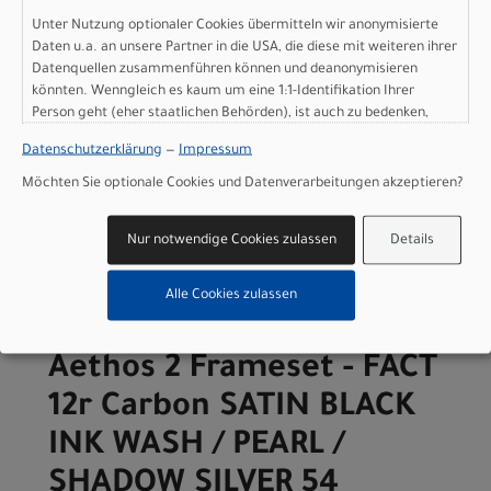
Modelljahr 2026
Unter Nutzung optionaler Cookies übermitteln wir anonymisierte
Daten u.a. an unsere Partner in die USA, die diese mit weiteren ihrer
Lieferbar in ca. 5-8 Werktagen
Datenquellen zusammenführen können und deanonymisieren
Art.Nr. 77226-0152
könnten. Wenngleich es kaum um eine 1:1-Identifikation Ihrer
Farbe: SATIN BLACK INK WASH / PEARL / SHADOW SILVER
Person geht (eher staatlichen Behörden), ist auch zu bedenken,
Grösse: 52
dass Ihre Daten in den USA nicht in der gleichen Weise geschützt
pro Stück (inkl. MwSt. zzgl.
Versandkosten für
Datenschutzerklärung
—
Impressum
sind wie bei uns in der Europäischen Union.
Grossartikel
)
Möchten Sie optionale Cookies und Datenverarbeitungen akzeptieren?
5.499,00 EUR
Nur notwendige Cookies zulassen
Details
IN DEN WARENKORB
Alle Cookies zulassen
Specialized S-Works
Aethos 2 Frameset - FACT
12r Carbon SATIN BLACK
INK WASH / PEARL /
SHADOW SILVER 54