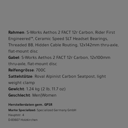
Rahmen
: S-Works Aethos 2 FACT 12r Carbon, Rider First
Engineered™, Ceramic Speed SLT Headset Bearings,
Threaded BB, Hidden Cable Routing, 12x142mm thru-axle,
flat-mount disc
Gabel
: S-Works Aethos 2 FACT 12r Carbon, 12x100mm
thru-axle, flat-mount disc
Reifengrösse
: 700C
Sattelstütze
: Roval Alpinist Carbon Seatpost, light
weight clamp
Gewicht
: 1.24 kg (2 lb, 11.7 oz)
Geschlecht
: Men|Women
Herstellerdaten gem. GPSR
Marke Specialized:
Specialized Germany GmbH
Hauptstr. 4
D-83607 Holzkirchen