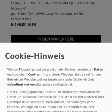
Farbe: RTP RAW CARBON / PREMIUM FJORD METALLIC
Grösse: 61
pro Stück (inkl. MwSt. zzgl.
Versandkosten für
Grossartikel
)
5.499,00 EUR
IN DEN WARENKORB
Specialized S-Works
Cookie-Hinweis
Aethos 2 Frameset - FACT
Wir von
Picocycles
und unsere digitalen Partner verarbeiten
Daten
12r Carbon RTP RAW
und speichern
Cookies
mittels dieser Website. Einige sind für den
Betrieb der Website und aus betriebswirtschaftlichen Gründen
CARBON / PREMIUM
unbedingt notwendig
, andere sind
optional
.
FJORD METALLIC 49
Unter Nutzung optionaler Cookies übermitteln wir anonymisierte
Daten u.a. an unsere Partner in die USA, die diese mit weiteren ihrer
Modelljahr 2026
Datenquellen zusammenführen können und deanonymisieren
könnten. Wenngleich es kaum um eine 1:1-Identifikation Ihrer
Nicht im Laden verfügbar - Jetzt anfragen!