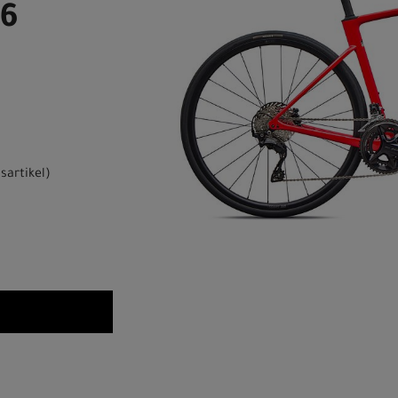
56
sartikel
)