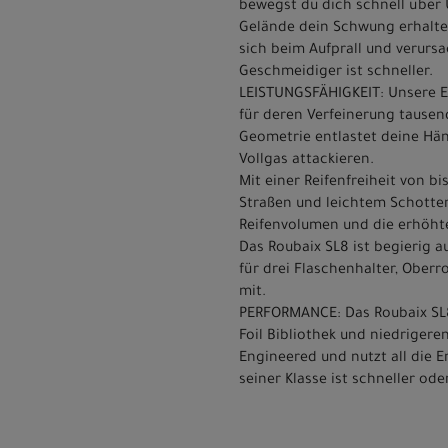
bewegst du dich schnell über
Gelände dein Schwung erhalte
sich beim Aufprall und verurs
Geschmeidiger ist schneller.
LEISTUNGSFÄHIGKEIT: Unsere E
für deren Verfeinerung tausend
Geometrie entlastet deine Hän
Vollgas attackieren.
Mit einer Reifenfreiheit von 
Straßen und leichtem Schotter
Reifenvolumen und die erhöhte
Das Roubaix SL8 ist begierig 
für drei Flaschenhalter, Ober
mit.
PERFORMANCE: Das Roubaix SL8
Foil Bibliothek und niedrigere
Engineered und nutzt all die E
seiner Klasse ist schneller oder