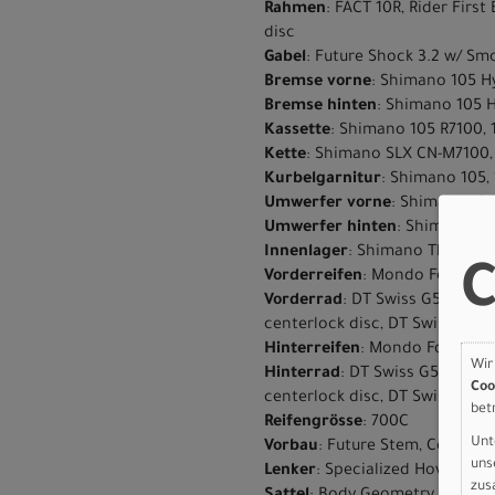
Rahmen
: FACT 10R, Rider Firs
disc
Gabel
: Future Shock 3.2 w/ Sm
Bremse vorne
: Shimano 105 H
Bremse hinten
: Shimano 105 H
Kassette
: Shimano 105 R7100, 
Kette
: Shimano SLX CN-M7100,
Kurbelgarnitur
: Shimano 105,
Umwerfer vorne
: Shimano 105
Umwerfer hinten
: Shimnao 10
Innenlager
: Shimano Threade
C
Vorderreifen
: Mondo Folding 
Vorderrad
: DT Swiss G540 rim,
centerlock disc, DT Swiss Cham
Hinterreifen
: Mondo Folding E
Wir
Hinterrad
: DT Swiss G540 rim,
Coo
centerlock disc, DT Swiss Cham
bet
Reifengrösse
: 700C
Unt
Vorbau
: Future Stem, Comp
uns
Lenker
: Specialized Hover Co
zus