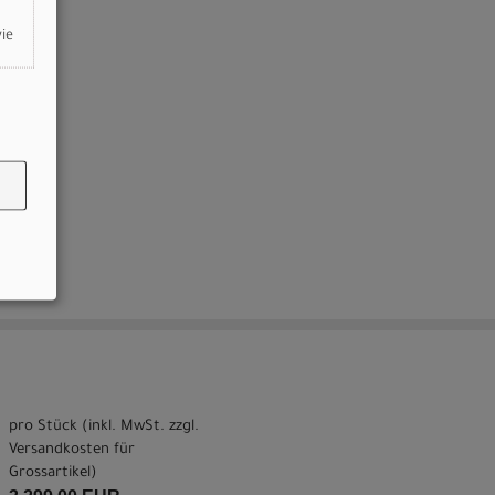
wie
pro Stück (inkl. MwSt. zzgl.
Versandkosten für
Grossartikel
)