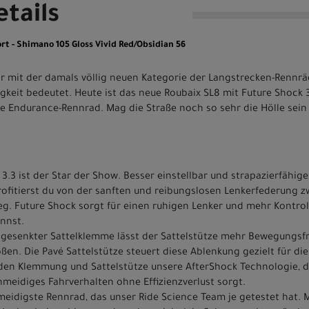
tails
rt - Shimano 105 Gloss Vivid Red/Obsidian 56
r mit der damals völlig neuen Kategorie der Langstrecken-Rennr
eit bedeutet. Heute ist das neue Roubaix SL8 mit Future Shock 3.
e Endurance-Rennrad. Mag die Straße noch so sehr die Hölle sein 
.3 ist der Star der Show. Besser einstellbar und strapazierfähig
rofitierst du von der sanften und reibungslosen Lenkerfederung 
. Future Shock sorgt für einen ruhigen Lenker und mehr Kontrolle
nnst.
bgesenkter Sattelklemme lässt der Sattelstütze mehr Bewegungsfr
en. Die Pavé Sattelstütze steuert diese Ablenkung gezielt für die
den Klemmung und Sattelstütze unsere AfterShock Technologie, d
hmeidiges Fahrverhalten ohne Effizienzverlust sorgt.
meidigste Rennrad, das unser Ride Science Team je getestet hat. 