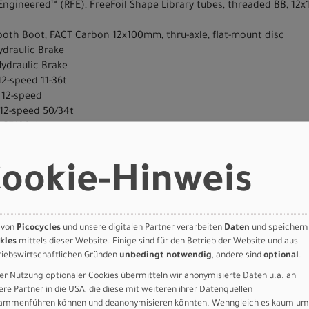
t Engineered™ (RFE), FreeFoil Shape Library tubes, threaded BB, 12
ooth Boot, FACT Carbon 12x100mm, thru-axle, flat-mount disc
ydraulic Brake
ydraulic Brake
12-speed 11-36t
 12-speed
 12-speed 50/34t
 R7100, braze-on
5 R7100, 12-speed
d BSA BB
ookie-Hinweis
Endurance Tire, 700x32, GRIPTON T5
 24mm internal width, tubeless ready, 24h, Specialized full sealed 
pion 14G stainless steel spokes, DT Swiss brass nipples
ndurance Tire, 700x32, GRIPTON T5
 von
Picocycles
und unsere digitalen Partner verarbeiten
Daten
und speichern
 24mm internal width, tubeless ready, 24h, Specialized full sealed 
kies
mittels dieser Website. Einige sind für den Betrieb der Website und aus
pion 14G stainless steel spokes, DT Swiss brass nipples
riebswirtschaftlichen Gründen
unbedingt notwendig
, andere sind
optional
.
er Nutzung optionaler Cookies übermitteln wir anonymisierte Daten u.a. an
ere Partner in die USA, die diese mit weiteren ihrer Datenquellen
mp, Alloy, 125mm Drop, 75mm Reach w/Di2 Hole
ammenführen können und deanonymisieren könnten. Wenngleich es kaum um