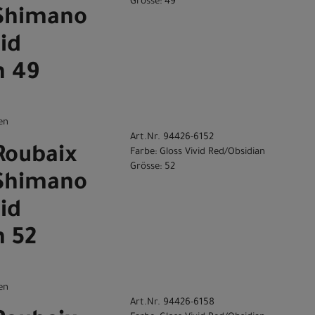
Grösse: 49
 Shimano
vid
n 49
en
Art.Nr. 94426-6152
Roubaix
Farbe: Gloss Vivid Red/Obsidian
Grösse: 52
 Shimano
vid
n 52
en
Art.Nr. 94426-6158