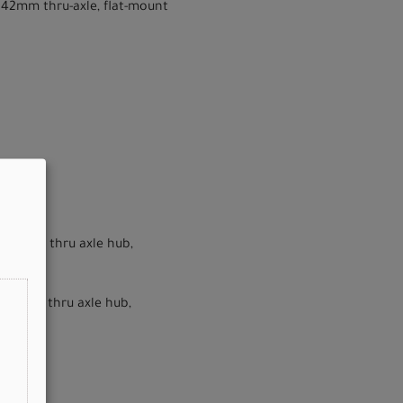
x142mm thru-axle, flat-mount
bearing thru axle hub,
bearing thru axle hub,