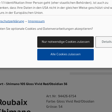
ort, steel rails
e 1:1-Identifikation Ihrer Person geht (eher staatlichen Behörden), ist auch zu
enken, dass Ihre Daten in den USA nicht in der gleichen Weise geschützt sind 
)
 uns in der Europäischen Union.
nschutzerklärung
—
Impressum
en Sie optionale Cookies und Datenverarbeitungen akzeptieren?
 GmbH
Nur notwendige Cookies zulassen
Details
Alle Cookies zulassen
n
rt - Shimano 105 Gloss Vivid Red/Obsidian 56
Art.Nr. 94426-6154
Roubaix
Farbe: Gloss Vivid Red/Obsidian
Grösse: 54