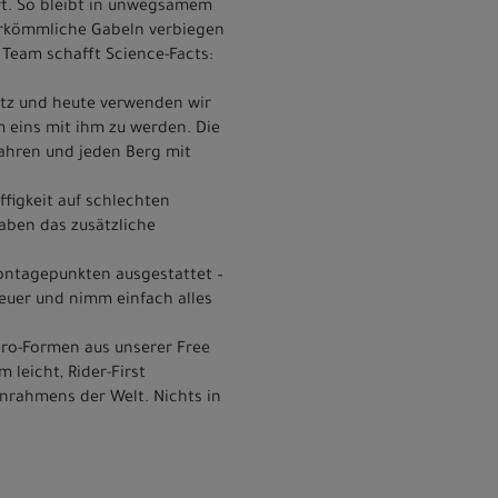
rt. So bleibt in unwegsamem
erkömmliche Gabeln verbiegen
 Team schafft Science-Facts:
tz und heute verwenden wir
m eins mit ihm zu werden. Die
fahren und jeden Berg mit
figkeit auf schlechten
haben das zusätzliche
Montagepunkten ausgestattet –
teuer und nimm einfach alles
ro-Formen aus unserer Free
leicht, Rider-First
enrahmens der Welt. Nichts in