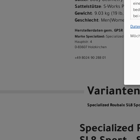
Sattel
: Body Geometry Power Sp
ein
Sattelstütze
: S-Works Pave
bed
Gewicht
: 9.03 kg (19 lb, 14.5 oz
bei
Geschlecht
: Men|Women
Date
Herstellerdaten gem. GPSR
Möcht
Marke Specialized:
Specialized Germany
Hauptstr. 4
D-83607 Holzkirchen
+49 8024 90 288 01
Variante
Specialized Roubaix SL8 Spo
Specialized 