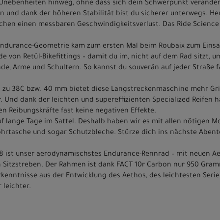
 Unebenheiten hinweg, ohne dass sich dein Schwerpunkt verände
n und dank der höheren Stabilität bist du sicherer unterwegs. H
achen einen messbaren Geschwindigkeitsverlust. Das Ride Science
ndurance-Geometrie kam zum ersten Mal beim Roubaix zum Einsa
e von Retül-Bikefittings – damit du im, nicht auf dem Rad sitzt, u
de; Arme und Schultern. So kannst du souverän auf jeder Straße 
bis zu 38C bzw. 40 mm bietet diese Langstreckenmaschine mehr Grif
. Und dank der leichten und supereffizienten Specialized Reifen 
n Reibungskräfte fast keine negativen Effekte.
auf lange Tage im Sattel. Deshalb haben wir es mit allen nötigen 
rohrtasche und sogar Schutzbleche. Stürze dich ins nächste Aben
 ist unser aerodynamischstes Endurance-Rennrad – mit neuen Ae
n Sitzstreben. Der Rahmen ist dank FACT 10r Carbon nur 950 Gramm 
rkenntnisse aus der Entwicklung des Aethos, des leichtesten Seri
 leichter.