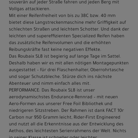
souverän auf jeder Straße fahren und jeden Berg mit
Vollgas attackieren.
Mit einer Reifenfreiheit von bis zu 38C bzw. 40 mm
bietet diese Langstreckenmaschine mehr Griffigkeit auf
schlechten Straßen und leichtem Schotter. Und dank der
leichten und supereffizienten Specialized Reifen haben
das zusätzliche Reifenvolumen und die erhöhten
Reibungskräfte fast keine negativen Effekte.
Das Roubaix SL8 ist begierig auf lange Tage im Sattel.
Deshalb haben wir es mit allen nötigen Montagepunkten
ausgestattet – für drei Flaschenhalter, Oberrohrtasche
und sogar Schutzbleche. Stürze dich ins nächste
Abenteuer und nimm einfach alles mit.
PERFORMANCE: Das Roubaix SL8 ist unser
aerodynamischstes Endurance-Rennrad – mit neuen
Aero-Formen aus unserer Free Foil Bibliothek und
niedrigeren Sitzstreben. Der Rahmen ist dank FACT 10r
Carbon nur 950 Gramm leicht, Rider-First Engineered
und nutzt all die Erkenntnisse aus der Entwicklung des
Aethos, des leichtesten Serienrahmens der Welt. Nichts