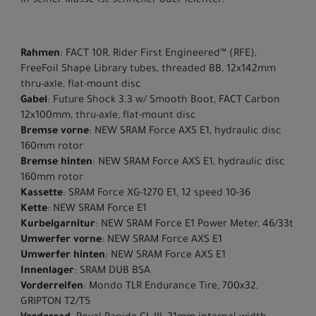
in seiner Klasse ist schneller oder leichter.
Rahmen
: FACT 10R, Rider First Engineered™ (RFE),
FreeFoil Shape Library tubes, threaded BB, 12x142mm
thru-axle, flat-mount disc
Gabel
: Future Shock 3.3 w/ Smooth Boot, FACT Carbon
12x100mm, thru-axle, flat-mount disc
Bremse vorne
: NEW SRAM Force AXS E1, hydraulic disc
160mm rotor
Bremse hinten
: NEW SRAM Force AXS E1, hydraulic disc
160mm rotor
Kassette
: SRAM Force XG-1270 E1, 12 speed 10-36
Kette
: NEW SRAM Force E1
Kurbelgarnitur
: NEW SRAM Force E1 Power Meter, 46/33t
Umwerfer vorne
: NEW SRAM Force AXS E1
Umwerfer hinten
: NEW SRAM Force AXS E1
Innenlager
: SRAM DUB BSA
Vorderreifen
: Mondo TLR Endurance Tire, 700x32,
GRIPTON T2/T5