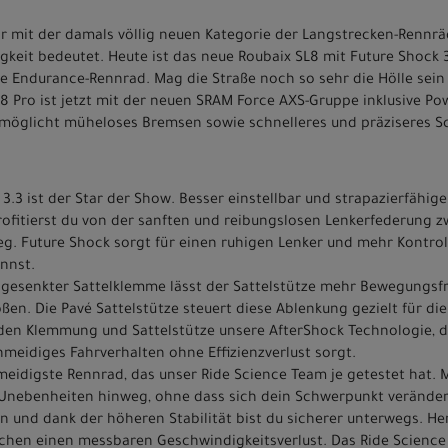
r mit der damals völlig neuen Kategorie der Langstrecken-Rennr
eit bedeutet. Heute ist das neue Roubaix SL8 mit Future Shock 3.
e Endurance-Rennrad. Mag die Straße noch so sehr die Hölle sein 
8 Pro ist jetzt mit der neuen SRAM Force AXS-Gruppe inklusive Po
rmöglicht müheloses Bremsen sowie schnelleres und präziseres S
.3 ist der Star der Show. Besser einstellbar und strapazierfähig
rofitierst du von der sanften und reibungslosen Lenkerfederung 
. Future Shock sorgt für einen ruhigen Lenker und mehr Kontrolle
nnst.
bgesenkter Sattelklemme lässt der Sattelstütze mehr Bewegungsfr
en. Die Pavé Sattelstütze steuert diese Ablenkung gezielt für die
den Klemmung und Sattelstütze unsere AfterShock Technologie, d
hmeidiges Fahrverhalten ohne Effizienzverlust sorgt.
meidigste Rennrad, das unser Ride Science Team je getestet hat. 
 Unebenheiten hinweg, ohne dass sich dein Schwerpunkt verände
n und dank der höheren Stabilität bist du sicherer unterwegs. H
achen einen messbaren Geschwindigkeitsverlust. Das Ride Science