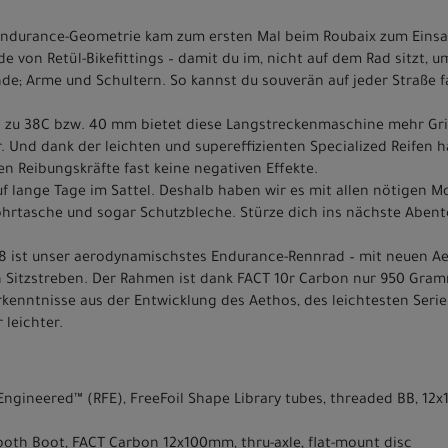
ndurance-Geometrie kam zum ersten Mal beim Roubaix zum Einsa
e von Retül-Bikefittings – damit du im, nicht auf dem Rad sitzt, u
de; Arme und Schultern. So kannst du souverän auf jeder Straße 
bis zu 38C bzw. 40 mm bietet diese Langstreckenmaschine mehr Grif
. Und dank der leichten und supereffizienten Specialized Reifen 
n Reibungskräfte fast keine negativen Effekte.
auf lange Tage im Sattel. Deshalb haben wir es mit allen nötigen 
rohrtasche und sogar Schutzbleche. Stürze dich ins nächste Aben
 ist unser aerodynamischstes Endurance-Rennrad – mit neuen Ae
n Sitzstreben. Der Rahmen ist dank FACT 10r Carbon nur 950 Gramm 
rkenntnisse aus der Entwicklung des Aethos, des leichtesten Seri
 leichter.
t Engineered™ (RFE), FreeFoil Shape Library tubes, threaded BB, 12
ooth Boot, FACT Carbon 12x100mm, thru-axle, flat-mount disc