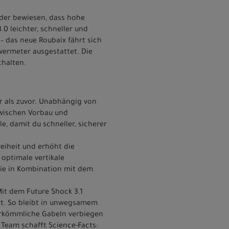
äder bewiesen, dass hohe
0 leichter, schneller und
– das neue Roubaix fährt sich
wermeter ausgestattet. Die
chalten.
er als zuvor. Unabhängig von
zwischen Vorbau und
, damit du schneller, sicherer
eiheit und erhöht die
 optimale vertikale
ie in Kombination mit dem
Mit dem Future Shock 3.1
rt. So bleibt in unwegsamem
erkömmliche Gabeln verbiegen
 Team schafft Science-Facts: