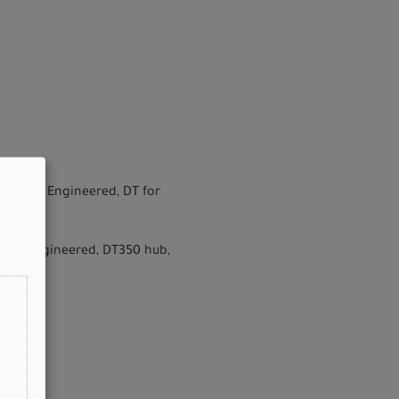
n Tunnel Engineered, DT for
unnel Engineered, DT350 hub,