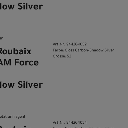
ow Silver
en
Art.Nr. 94426-1052
Roubaix
Farbe: Gloss Carbon/Shadow Silver
Grösse: 52
RAM Force
ow Silver
etzt anfragen!
Art.Nr. 94426-1054