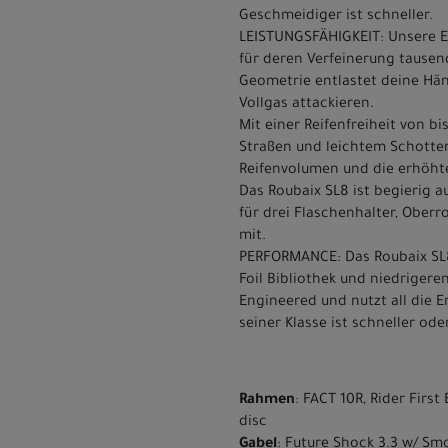
Geschmeidiger ist schneller.
LEISTUNGSFÄHIGKEIT: Unsere E
für deren Verfeinerung tausend
Geometrie entlastet deine Hän
Vollgas attackieren.
Mit einer Reifenfreiheit von 
Straßen und leichtem Schotter
Reifenvolumen und die erhöhte
Das Roubaix SL8 ist begierig 
für drei Flaschenhalter, Ober
mit.
PERFORMANCE: Das Roubaix SL8
Foil Bibliothek und niedrigere
Engineered und nutzt all die E
seiner Klasse ist schneller oder
Rahmen
: FACT 10R, Rider Firs
disc
Gabel
: Future Shock 3.3 w/ Sm