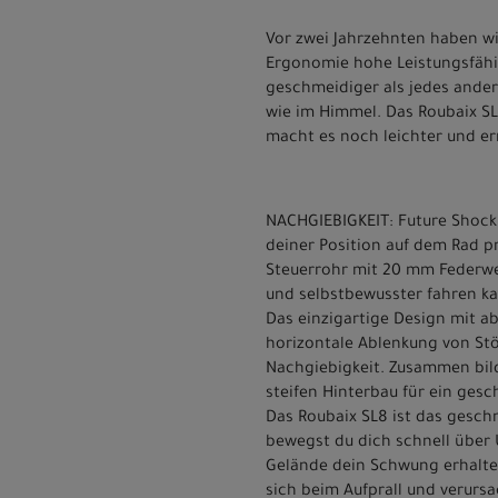
Vor zwei Jahrzehnten haben wi
Ergonomie hohe Leistungsfähigk
geschmeidiger als jedes ander
wie im Himmel. Das Roubaix SL
macht es noch leichter und e
NACHGIEBIGKEIT: Future Shock 3
deiner Position auf dem Rad p
Steuerrohr mit 20 mm Federweg
und selbstbewusster fahren ka
Das einzigartige Design mit a
horizontale Ablenkung von Stöß
Nachgiebigkeit. Zusammen bil
steifen Hinterbau für ein gesc
Das Roubaix SL8 ist das gesch
bewegst du dich schnell über
Gelände dein Schwung erhalte
sich beim Aufprall und verurs