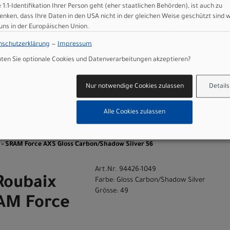
e 1:1-Identifikation Ihrer Person geht (eher staatlichen Behörden), ist auch zu
enken, dass Ihre Daten in den USA nicht in der gleichen Weise geschützt sind 
 uns in der Europäischen Union.
 GmbH
nschutzerklärung
—
Impressum
en Sie optionale Cookies und Datenverarbeitungen akzeptieren?
Nur notwendige Cookies zulassen
Details
Alle Cookies zulassen
n
o - SRAM Force AXS Gloss Carbon/Shadow Silver 56
Art.Nr. 94426-1049
Roubaix
Farbe: Gloss Carbon/Shadow Silver
Grösse: 49
RAM Force