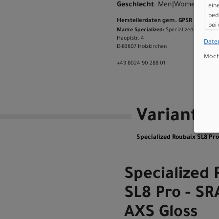
Geschlecht
: Men|Women
ein
bed
Herstellerdaten gem. GPSR
bei
Marke Specialized:
Specialized Germany
Hauptstr. 4
Date
D-83607 Holzkirchen
Möcht
+49 8024 90 288 01
Variante
Specialized Roubaix SL8 Pr
Specialized 
SL8 Pro - S
AXS Gloss