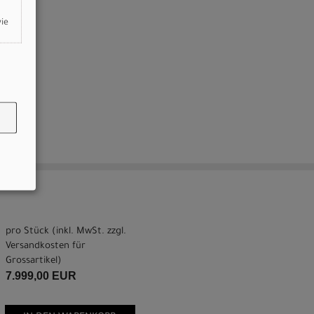
wie
pro Stück (inkl. MwSt. zzgl.
Versandkosten für
Grossartikel
)
7.999,00 EUR