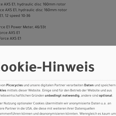
e AXS E1, hydraulic disc 160mm rotor
ce AXS E1, hydraulic disc 160mm rotor
E1, 12 speed 10-36
ce E1 Power Meter, 46/33t
orce AXS E1
Force AXS E1
rance Tire, 700x32, GRIPTON T2/T5
II, 21mm internal width carbon rim tubeless ready, 51mm depth, Wi
Comp Race spokes
ookie-Hinweis
ance Tire, 700x32, GRIPTON T2/T5
I, Tubeless, 21mm internal width carbon rim, 48.5mm depth, Win T
e Straight Pull Spokes
 von
Picocycles
und unsere digitalen Partner verarbeiten
Daten
und speichern
oy, 4-bolt
kies
mittels dieser Website. Einige sind für den Betrieb der Website und aus
n Handlebar, 125mm drop, 75mm reach
riebswirtschaftlichen Gründen
unbedingt notwendig
, andere sind
optional
.
o Mirror, Hollow Ti Rails
er Nutzung optionaler Cookies übermitteln wir anonymisierte Daten u.a. an
ere Partner in die USA, die diese mit weiteren ihrer Datenquellen
ammenführen können und deanonymisieren könnten. Wenngleich es kaum um