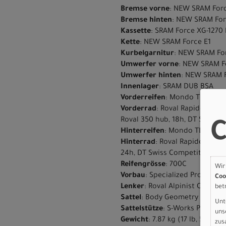
Bremse vorne
: NEW SRAM Forc
Bremse hinten
: NEW SRAM For
Kassette
: SRAM Force XG-1270 
Kette
: NEW SRAM Force E1
Kurbelgarnitur
: NEW SRAM For
Umwerfer vorne
: NEW SRAM F
Umwerfer hinten
: NEW SRAM 
Innenlager
: SRAM DUB BSA
Vorderreifen
: Mondo TLR Endu
Vorderrad
: Roval Rapide CL I
Roval 350 hub, 18h, DT Swiss 
C
Hinterreifen
: Mondo TLR Endur
Hinterrad
: Roval Rapide CL II
24h, DT Swiss Competition Rac
Reifengrösse
: 700C
Wir
Vorbau
: Specialized Pro SL, all
Coo
Lenker
: Roval Alpinist Carbo
bet
Sattel
: Body Geometry Power Pr
Unt
Sattelstütze
: S-Works Pave
uns
Gewicht
: 7.87 kg (17 lb, 5.6 oz)
zus