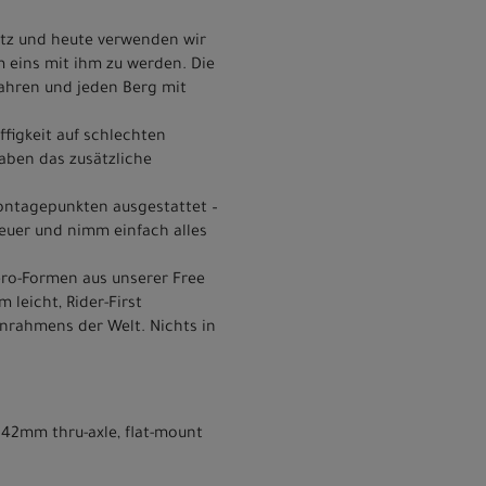
tz und heute verwenden wir
m eins mit ihm zu werden. Die
fahren und jeden Berg mit
figkeit auf schlechten
haben das zusätzliche
Montagepunkten ausgestattet –
teuer und nimm einfach alles
ro-Formen aus unserer Free
leicht, Rider-First
enrahmens der Welt. Nichts in
x142mm thru-axle, flat-mount