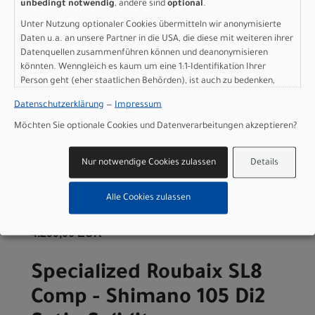
Comp - Shimano 105 Di2
unbedingt notwendig
, andere sind
optional
.
Unter Nutzung optionaler Cookies übermitteln wir anonymisierte
Satin Solidity
Daten u.a. an unsere Partner in die USA, die diese mit weiteren ihrer
Metallic/Obsidian
Datenquellen zusammenführen können und deanonymisieren
könnten. Wenngleich es kaum um eine 1:1-Identifikation Ihrer
Metallic Fade/Smoke 49
Person geht (eher staatlichen Behörden), ist auch zu bedenken,
dass Ihre Daten in den USA nicht in der gleichen Weise geschützt
Datenschutzerklärung
—
Impressum
sind wie bei uns in der Europäischen Union.
Modelljahr 2026
Möchten Sie optionale Cookies und Datenverarbeitungen akzeptieren?
Nicht im Laden verfügbar - Jetzt anfragen!
Art.Nr. 94426-5349
Farbe: Satin Solidity Metallic/Obsidian Metallic
Nur notwendige Cookies zulassen
Details
Fade/Smoke
Grösse: 49
Alle Cookies zulassen
pro Stück (inkl. MwSt. zzgl.
Versandkosten für
Grossartikel
)
4.299,00 EUR
Specialized Roubaix SL8
Comp - Shimano 105 Di2