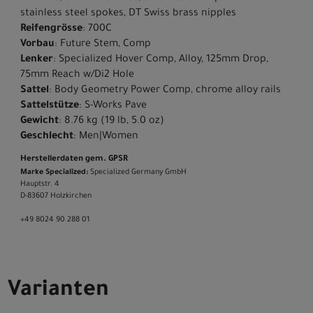
stainless steel spokes, DT Swiss brass nipples
Reifengrösse
: 700C
Vorbau
: Future Stem, Comp
Lenker
: Specialized Hover Comp, Alloy, 125mm Drop,
75mm Reach w/Di2 Hole
Sattel
: Body Geometry Power Comp, chrome alloy rails
Sattelstütze
: S-Works Pave
Gewicht
: 8.76 kg (19 lb, 5.0 oz)
Geschlecht
: Men|Women
Herstellerdaten gem. GPSR
Marke Specialized:
Specialized Germany GmbH
Hauptstr. 4
D-83607 Holzkirchen
+49 8024 90 288 01
Varianten