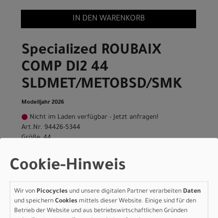
IN DEN WARENKORB
Specialized ROUBAIX
COMP DI2 44
SLDMET/METOBSD/SMK
Modelljahr 2026
Nicht im Laden verfügbar - Jetzt anfragen!
Art.Nr. 94426-5344
Größe: 44
Farbe: SLDMET/METOBSD/SMK
pro Stück (inkl. MwSt. zzgl.
Versandkosten für
Cookie-Hinweis
Grossartikel
)
4.299,00 EUR
Wir von
Picocycles
und unsere digitalen Partner verarbeiten
Daten
und speichern
Cookies
mittels dieser Website. Einige sind für den
Specialized Roubaix SL8
Betrieb der Website und aus betriebswirtschaftlichen Gründen