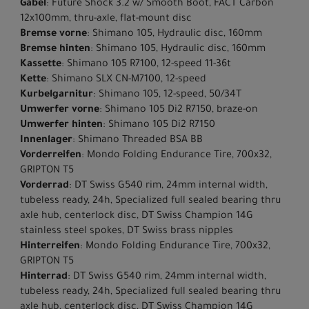
Gabel
: Future Shock 3.2 w/ Smooth Boot, FACT Carbon
12x100mm, thru-axle, flat-mount disc
Bremse vorne
: Shimano 105, Hydraulic disc, 160mm
Bremse hinten
: Shimano 105, Hydraulic disc, 160mm
Kassette
: Shimano 105 R7100, 12-speed 11-36t
Kette
: Shimano SLX CN-M7100, 12-speed
Kurbelgarnitur
: Shimano 105, 12-speed, 50/34T
Umwerfer vorne
: Shimano 105 Di2 R7150, braze-on
Umwerfer hinten
: Shimano 105 Di2 R7150
Innenlager
: Shimano Threaded BSA BB
Vorderreifen
: Mondo Folding Endurance Tire, 700x32,
GRIPTON T5
Vorderrad
: DT Swiss G540 rim, 24mm internal width,
tubeless ready, 24h, Specialized full sealed bearing thru
axle hub, centerlock disc, DT Swiss Champion 14G
stainless steel spokes, DT Swiss brass nipples
Hinterreifen
: Mondo Folding Endurance Tire, 700x32,
GRIPTON T5
Hinterrad
: DT Swiss G540 rim, 24mm internal width,
tubeless ready, 24h, Specialized full sealed bearing thru
axle hub, centerlock disc, DT Swiss Champion 14G