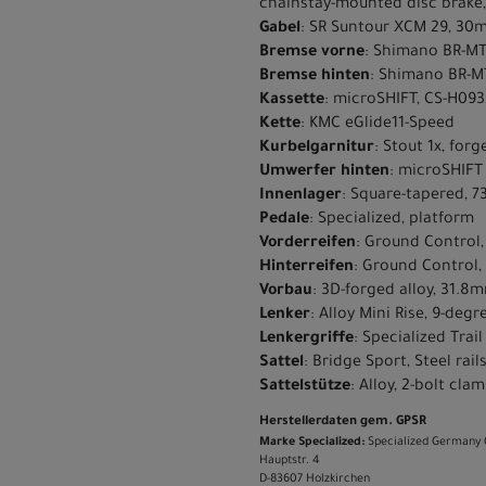
chainstay-mounted disc brake,
Gabel
: SR Suntour XCM 29, 30m
Bremse vorne
: Shimano BR-MT
Bremse hinten
: Shimano BR-M
Kassette
: microSHIFT, CS-H093,
Kette
: KMC eGlide11-Speed
Kurbelgarnitur
: Stout 1x, forg
Umwerfer hinten
: microSHIFT
Innenlager
: Square-tapered, 
Pedale
: Specialized, platform
Vorderreifen
: Ground Control,
Hinterreifen
: Ground Control,
Vorbau
: 3D-forged alloy, 31.8m
Lenker
: Alloy Mini Rise, 9-de
Lenkergriffe
: Specialized Trail
Sattel
: Bridge Sport, Steel rai
Sattelstütze
: Alloy, 2-bolt cl
Herstellerdaten gem. GPSR
Marke Specialized:
Specialized Germany
Hauptstr. 4
D-83607 Holzkirchen