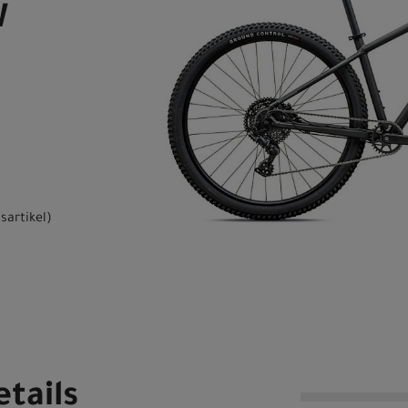
W
sartikel
)
tails