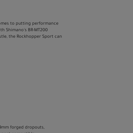
omes to putting performance
with Shimano's BR-MT200
ustle, the Rockhopper Sport can
5x9mm forged dropouts,