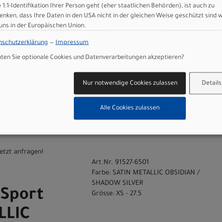
e 1:1-Identifikation Ihrer Person geht (eher staatlichen Behörden), ist auch zu
enken, dass Ihre Daten in den USA nicht in der gleichen Weise geschützt sind 
en
 uns in der Europäischen Union.
Art.Nr. 91527-6500
Farbe: SATIN METALLIC OBSIDIAN /
nschutzerklärung
—
Impressum
SHADOW SILVER
Sport
en Sie optionale Cookies und Datenverarbeitungen akzeptieren?
Grösse: XXS - 26
LLIC
Nur notwendige Cookies zulassen
Details
 SHADOW
Alle Cookies zulassen
 26
etzt anfragen!
Art.Nr. 91527-6501
Farbe: SATIN METALLIC OBSIDIAN /
SHADOW SILVER
Sport
Grösse: XS - 27.5
LLIC