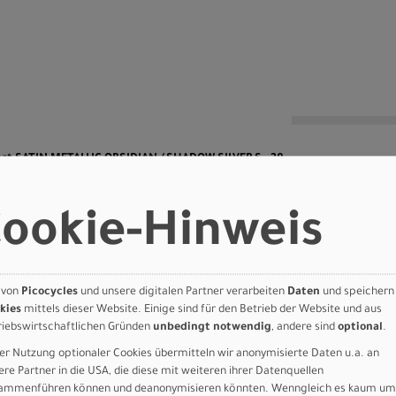
n
ort SATIN METALLIC OBSIDIAN / SHADOW SILVER S - 29
Art.Nr. 91827-6505
ookie-Hinweis
Farbe: SATIN METALLIC OBSIDIAN /
SHADOW SILVER
Sport
Grösse: XL - 29
LLIC
 von
Picocycles
und unsere digitalen Partner verarbeiten
Daten
und speichern
kies
mittels dieser Website. Einige sind für den Betrieb der Website und aus
 SHADOW
riebswirtschaftlichen Gründen
unbedingt notwendig
, andere sind
optional
.
er Nutzung optionaler Cookies übermitteln wir anonymisierte Daten u.a. an
29
ere Partner in die USA, die diese mit weiteren ihrer Datenquellen
ammenführen können und deanonymisieren könnten. Wenngleich es kaum um