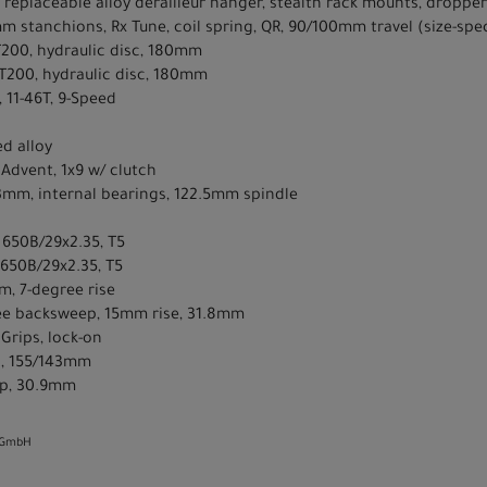
 replaceable alloy derailleur hanger, stealth rack mounts, droppe
m stanchions, Rx Tune, coil spring, QR, 90/100mm travel (size-spe
200, hydraulic disc, 180mm
T200, hydraulic disc, 180mm
 11-46T, 9-Speed
ed alloy
 Advent, 1x9 w/ clutch
73mm, internal bearings, 122.5mm spindle
 650B/29x2.35, T5
 650B/29x2.35, T5
m, 7-degree rise
gree backsweep, 15mm rise, 31.8mm
 Grips, lock-on
ls, 155/143mm
amp, 30.9mm
 GmbH