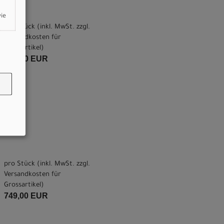
wie
pro Stück (inkl. MwSt. zzgl.
Versandkosten für
Grossartikel
)
749,00 EUR
pro Stück (inkl. MwSt. zzgl.
Versandkosten für
Grossartikel
)
749,00 EUR