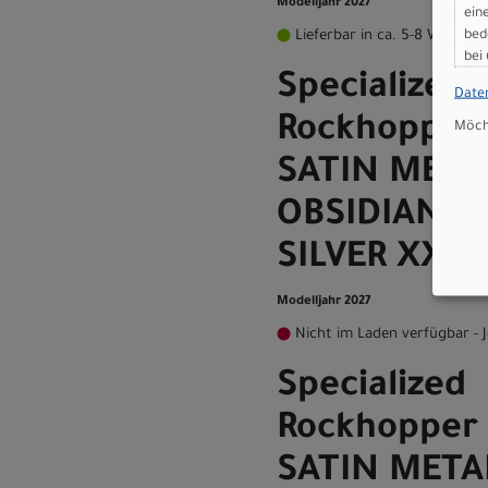
Modelljahr 2027
ein
bed
Lieferbar in ca. 5-8 Werktag
bei
Specialized
Date
Rockhopper 
Möcht
SATIN META
OBSIDIAN /
SILVER XXS -
Modelljahr 2027
Nicht im Laden verfügbar - J
Specialized
Rockhopper 
SATIN META