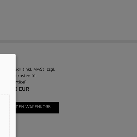
pro Stück (inkl. MwSt. zzgl.
Versandkosten für
Grossartikel
)
749,00 EUR
IN DEN WARENKORB