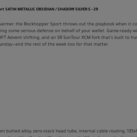
ort SATIN METALLIC OBSIDIAN / SHADOW SILVER S - 29
warmer, the Rockhopper Sport throws out the playbook when it c
ying some serious defense on behalf of your wallet. Game-ready 
IFT Advent shifting, and an SR SunTour XCM fork that’s built to h
Sunday—and the rest of the week too for that matter.
um butted alloy, zero-stack head tube, internal cable routing, 13