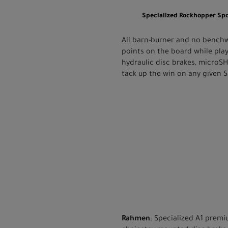
Specialized Rockhopper Sp
All barn-burner and no bench
points on the board while pla
hydraulic disc brakes, microSH
tack up the win on any given 
Rahmen
: Specialized A1 premi