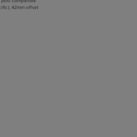
r post compatible
cific), 42mm offset