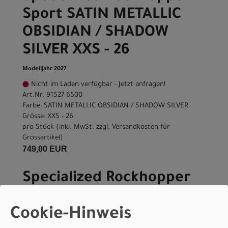
Sport SATIN METALLIC
OBSIDIAN / SHADOW
SILVER XXS - 26
Modelljahr 2027
Nicht im Laden verfügbar - Jetzt anfragen!
Art.Nr. 91527-6500
Farbe: SATIN METALLIC OBSIDIAN / SHADOW SILVER
Grösse: XXS - 26
pro Stück (inkl. MwSt. zzgl.
Versandkosten für
Grossartikel
)
749,00 EUR
Specialized Rockhopper
Sport SATIN METALLIC
Cookie-Hinweis
OBSIDIAN / SHADOW