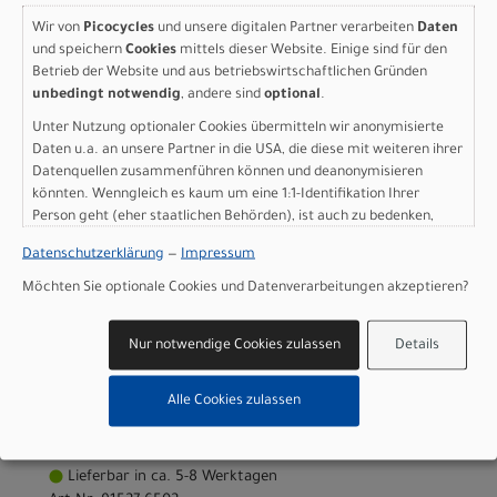
SILVER XS - 27.5
Wir von
Picocycles
und unsere digitalen Partner verarbeiten
Daten
Modelljahr 2027
und speichern
Cookies
mittels dieser Website. Einige sind für den
Betrieb der Website und aus betriebswirtschaftlichen Gründen
Nicht im Laden verfügbar - Jetzt anfragen!
unbedingt notwendig
, andere sind
optional
.
Art.Nr. 91527-6501
Unter Nutzung optionaler Cookies übermitteln wir anonymisierte
Farbe: SATIN METALLIC OBSIDIAN / SHADOW SILVER
Daten u.a. an unsere Partner in die USA, die diese mit weiteren ihrer
Grösse: XS - 27.5
Datenquellen zusammenführen können und deanonymisieren
pro Stück (inkl. MwSt. zzgl.
Versandkosten für
könnten. Wenngleich es kaum um eine 1:1-Identifikation Ihrer
Grossartikel
)
Person geht (eher staatlichen Behörden), ist auch zu bedenken,
749,00 EUR
dass Ihre Daten in den USA nicht in der gleichen Weise geschützt
Datenschutzerklärung
—
Impressum
sind wie bei uns in der Europäischen Union.
Specialized Rockhopper
Möchten Sie optionale Cookies und Datenverarbeitungen akzeptieren?
Sport SATIN METALLIC
Nur notwendige Cookies zulassen
Details
OBSIDIAN / SHADOW
SILVER S - 27.5
Alle Cookies zulassen
Modelljahr 2027
Lieferbar in ca. 5-8 Werktagen