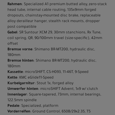
Rahmen
: Specialized A1 premium butted alloy, zero-stack
head tube, internal cable routing, 135x9mm forged
dropouts, chainstay-mounted disc brake, replaceable
alloy derailleur hanger, stealth rack mounts, dropper
post compatible
Gabel
: SR Suntour XCM 29, 30mm stanchions, Rx Tune,
coil spring, QR, 90/100mm travel (size-specific), 42mm
offset
Bremse vorne
: Shimano BR-MT200, hydraulic disc,
180mm
Bremse hinten
: Shimano BR-MT200, hydraulic disc,
180mm
Kassette
: microSHIFT, CS-H093, 11-46T, 9-Speed
Kette
: KMC eGlide11-Speed
Kurbelgarnitur
: Stout 1x, forged alloy
Umwerfer hinten
: microSHIFT Advent, 1x9 w/ clutch
Innenlager
: Square-tapered, 73mm, internal bearings,
122.5mm spindle
Pedale
: Specialized, platform
Vorderreifen
: Ground Control, 650B/29x2.35, T5