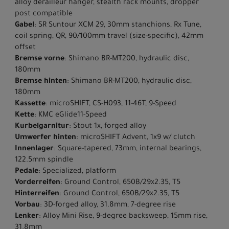
alloy derailleur hanger, stealth rack mounts, dropper
post compatible
Gabel
: SR Suntour XCM 29, 30mm stanchions, Rx Tune,
coil spring, QR, 90/100mm travel (size-specific), 42mm
offset
Bremse vorne
: Shimano BR-MT200, hydraulic disc,
180mm
Bremse hinten
: Shimano BR-MT200, hydraulic disc,
180mm
Kassette
: microSHIFT, CS-H093, 11-46T, 9-Speed
Kette
: KMC eGlide11-Speed
Kurbelgarnitur
: Stout 1x, forged alloy
Umwerfer hinten
: microSHIFT Advent, 1x9 w/ clutch
Innenlager
: Square-tapered, 73mm, internal bearings,
122.5mm spindle
Pedale
: Specialized, platform
Vorderreifen
: Ground Control, 650B/29x2.35, T5
Hinterreifen
: Ground Control, 650B/29x2.35, T5
Vorbau
: 3D-forged alloy, 31.8mm, 7-degree rise
Lenker
: Alloy Mini Rise, 9-degree backsweep, 15mm rise,
31.8mm