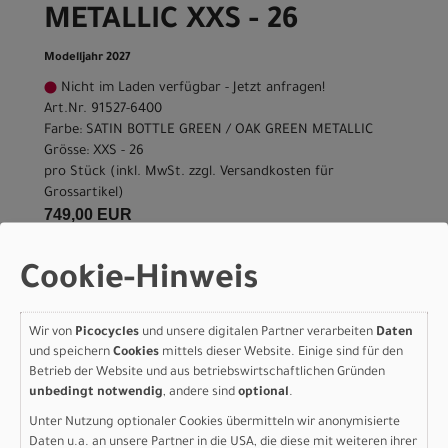
METALLIC XXS - 26
Modelljahr 2027
Nicht im Laden verfügbar - Jetzt anfragen!
Art.Nr. 91527-6400
Farbe: SATIN BOTTLE GREEN / OAK GREEN METALLIC
Grösse: XXS - 26
pro Stück (inkl. MwSt. zzgl.
Versandkosten für
Grossartikel
)
749,00 EUR
Specialized Rockhopper
Cookie-Hinweis
Sport SATIN BOTTLE
Wir von
Picocycles
und unsere digitalen Partner verarbeiten
Daten
GREEN / OAK GREEN
und speichern
Cookies
mittels dieser Website. Einige sind für den
METALLIC S - 27.5
Betrieb der Website und aus betriebswirtschaftlichen Gründen
unbedingt notwendig
, andere sind
optional
.
Modelljahr 2027
Unter Nutzung optionaler Cookies übermitteln wir anonymisierte
Daten u.a. an unsere Partner in die USA, die diese mit weiteren ihrer
Nicht im Laden verfügbar - Jetzt anfragen!