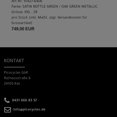
Art.Nr. 91827-6406
Farbe: SATIN BOTTLE GREEN / OAK GREEN METALLIC
Grösse: XXL - 29
pro Stück (inkl. MwSt. zzgl.
Versandkosten für
Grossartikel
)
749,00 EUR
KONTAKT
Picocycles GbR
Rathausstraße 6
24103 Kiel
0431 666 83 57
info@picocycles.de