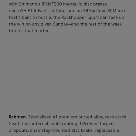
with Shimano's BR-MT200 hydraulic disc brakes,
microSHIFT Advent shifting, and an SR SunTour XCM fork
that’s built to hustle, the Rockhopper Sport can tack up
the win on any given Sunday—and the rest of the week
too for that matter.
Rahmen
: Specialized A1 premium butted alloy, zero-stack
head tube, internal cable routing, 135x9mm forged
dropouts, chainstay-mounted disc brake, replaceable