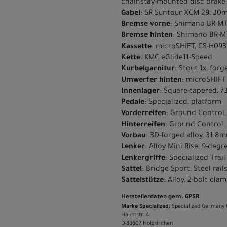
chainstay-mounted disc brake,
Gabel
: SR Suntour XCM 29, 30m
Bremse vorne
: Shimano BR-MT
Bremse hinten
: Shimano BR-M
Kassette
: microSHIFT, CS-H093,
Kette
: KMC eGlide11-Speed
Kurbelgarnitur
: Stout 1x, forg
Umwerfer hinten
: microSHIFT
Innenlager
: Square-tapered, 
Pedale
: Specialized, platform
Vorderreifen
: Ground Control,
Hinterreifen
: Ground Control,
Vorbau
: 3D-forged alloy, 31.8m
Lenker
: Alloy Mini Rise, 9-de
Lenkergriffe
: Specialized Trail
Sattel
: Bridge Sport, Steel rai
Sattelstütze
: Alloy, 2-bolt cl
Herstellerdaten gem. GPSR
Marke Specialized:
Specialized Germany
Hauptstr. 4
D-83607 Holzkirchen