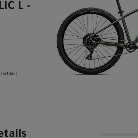
IC L -
sartikel
)
tails