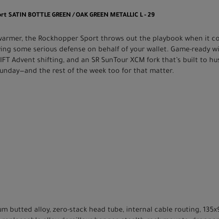
rt SATIN BOTTLE GREEN / OAK GREEN METALLIC L - 29
warmer, the Rockhopper Sport throws out the playbook when it c
ying some serious defense on behalf of your wallet. Game-ready 
IFT Advent shifting, and an SR SunTour XCM fork that’s built to h
Sunday—and the rest of the week too for that matter.
um butted alloy, zero-stack head tube, internal cable routing, 13