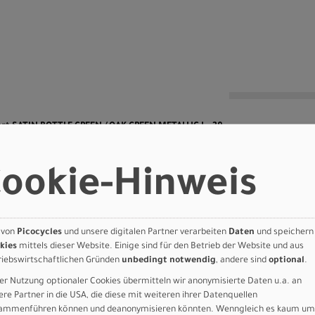
n
rt SATIN BOTTLE GREEN / OAK GREEN METALLIC L - 29
Art.Nr. 91827-6405
ookie-Hinweis
Farbe: SATIN BOTTLE GREEN / OAK
GREEN METALLIC
Sport
Grösse: XL - 29
LE GREEN
 von
Picocycles
und unsere digitalen Partner verarbeiten
Daten
und speichern
kies
mittels dieser Website. Einige sind für den Betrieb der Website und aus
N
riebswirtschaftlichen Gründen
unbedingt notwendig
, andere sind
optional
.
er Nutzung optionaler Cookies übermitteln wir anonymisierte Daten u.a. an
 - 29
ere Partner in die USA, die diese mit weiteren ihrer Datenquellen
ammenführen können und deanonymisieren könnten. Wenngleich es kaum um