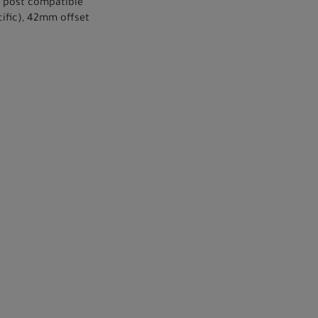
r post compatible
cific), 42mm offset