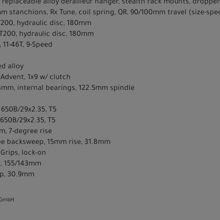
 replaceable alloy derailleur hanger, stealth rack mounts, droppe
m stanchions, Rx Tune, coil spring, QR, 90/100mm travel (size-spe
200, hydraulic disc, 180mm
T200, hydraulic disc, 180mm
 11-46T, 9-Speed
ed alloy
 Advent, 1x9 w/ clutch
73mm, internal bearings, 122.5mm spindle
 650B/29x2.35, T5
 650B/29x2.35, T5
m, 7-degree rise
gree backsweep, 15mm rise, 31.8mm
 Grips, lock-on
ls, 155/143mm
amp, 30.9mm
 GmbH