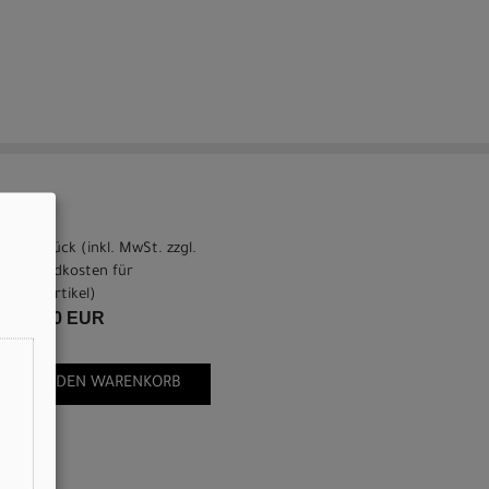
pro Stück (inkl. MwSt. zzgl.
Versandkosten für
Grossartikel
)
749,00 EUR
IN DEN WARENKORB