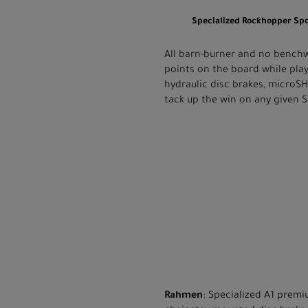
Specialized Rockhopper Spo
All barn-burner and no bench
points on the board while pla
hydraulic disc brakes, microSH
tack up the win on any given 
Rahmen
: Specialized A1 premi