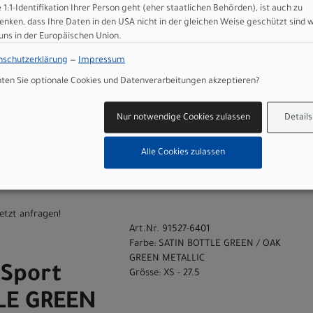
e 1:1-Identifikation Ihrer Person geht (eher staatlichen Behörden), ist auch zu
enken, dass Ihre Daten in den USA nicht in der gleichen Weise geschützt sind 
en
 uns in der Europäischen Union.
Art.Nr. 91527-6400
Farbe: SATIN BOTTLE GREEN / OAK
nschutzerklärung
—
Impressum
GREEN METALLIC
Sport
en Sie optionale Cookies und Datenverarbeitungen akzeptieren?
Grösse: XXS - 26
LE GREEN
Nur notwendige Cookies zulassen
Details
N
Alle Cookies zulassen
S - 26
etzt anfragen!
Art.Nr. 91527-6401
Farbe: SATIN BOTTLE GREEN / OAK
GREEN METALLIC
Sport
Grösse: XS - 27.5
LE GREEN