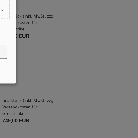
wie
pro Stück (inkl. MwSt. zzgl.
Versandkosten für
Grossartikel
)
749,00 EUR
pro Stück (inkl. MwSt. zzgl.
Versandkosten für
Grossartikel
)
749,00 EUR