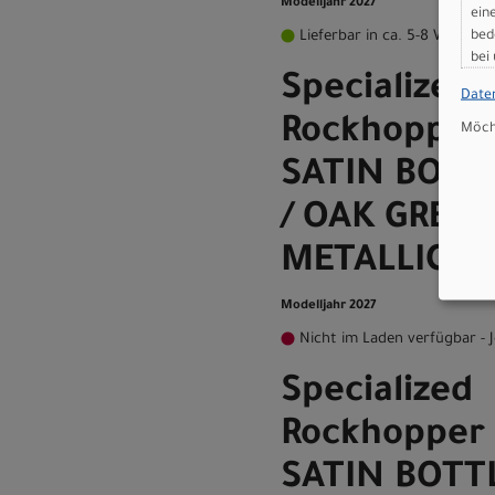
Modelljahr 2027
ein
bed
Lieferbar in ca. 5-8 Werktag
bei
Specialized
Date
Rockhopper 
Möcht
SATIN BOTT
/ OAK GREE
METALLIC XX
Modelljahr 2027
Nicht im Laden verfügbar - J
Specialized
Rockhopper 
SATIN BOTT