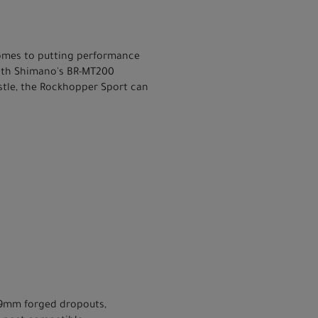
omes to putting performance
with Shimano's BR-MT200
ustle, the Rockhopper Sport can
5x9mm forged dropouts,