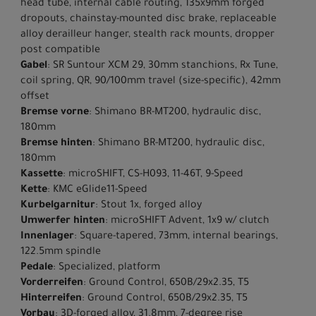
head tube, internal cable routing, 135x9mm forged
dropouts, chainstay-mounted disc brake, replaceable
alloy derailleur hanger, stealth rack mounts, dropper
post compatible
Gabel
: SR Suntour XCM 29, 30mm stanchions, Rx Tune,
coil spring, QR, 90/100mm travel (size-specific), 42mm
offset
Bremse vorne
: Shimano BR-MT200, hydraulic disc,
180mm
Bremse hinten
: Shimano BR-MT200, hydraulic disc,
180mm
Kassette
: microSHIFT, CS-H093, 11-46T, 9-Speed
Kette
: KMC eGlide11-Speed
Kurbelgarnitur
: Stout 1x, forged alloy
Umwerfer hinten
: microSHIFT Advent, 1x9 w/ clutch
Innenlager
: Square-tapered, 73mm, internal bearings,
122.5mm spindle
Pedale
: Specialized, platform
Vorderreifen
: Ground Control, 650B/29x2.35, T5
Hinterreifen
: Ground Control, 650B/29x2.35, T5
Vorbau
: 3D-forged alloy, 31.8mm, 7-degree rise