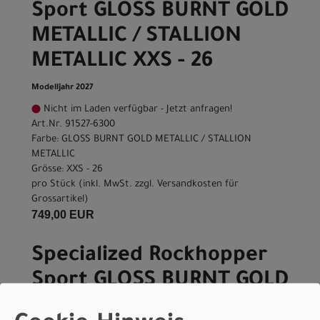
Sport GLOSS BURNT GOLD
METALLIC / STALLION
METALLIC XXS - 26
Modelljahr 2027
Nicht im Laden verfügbar - Jetzt anfragen!
Art.Nr. 91527-6300
Farbe: GLOSS BURNT GOLD METALLIC / STALLION
METALLIC
Grösse: XXS - 26
pro Stück (inkl. MwSt. zzgl.
Versandkosten für
Grossartikel
)
749,00 EUR
Specialized Rockhopper
Sport GLOSS BURNT GOLD
METALLIC / STALLION