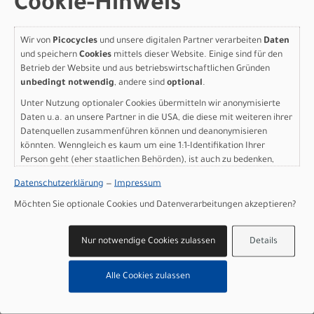
Cookie-Hinweis
METALLIC S - 27.5
Modelljahr 2027
Wir von
Picocycles
und unsere digitalen Partner verarbeiten
Daten
und speichern
Cookies
mittels dieser Website. Einige sind für den
Nicht im Laden verfügbar - Jetzt anfragen!
Betrieb der Website und aus betriebswirtschaftlichen Gründen
Art.Nr. 91527-6302
unbedingt notwendig
, andere sind
optional
.
Farbe: GLOSS BURNT GOLD METALLIC / STALLION
METALLIC
Unter Nutzung optionaler Cookies übermitteln wir anonymisierte
Grösse: S - 27.5
Daten u.a. an unsere Partner in die USA, die diese mit weiteren ihrer
pro Stück (inkl. MwSt. zzgl.
Versandkosten für
Datenquellen zusammenführen können und deanonymisieren
könnten. Wenngleich es kaum um eine 1:1-Identifikation Ihrer
Grossartikel
)
Person geht (eher staatlichen Behörden), ist auch zu bedenken,
749,00 EUR
dass Ihre Daten in den USA nicht in der gleichen Weise geschützt
Datenschutzerklärung
—
Impressum
sind wie bei uns in der Europäischen Union.
Specialized Rockhopper
Möchten Sie optionale Cookies und Datenverarbeitungen akzeptieren?
Sport GLOSS BURNT GOLD
Nur notwendige Cookies zulassen
Details
METALLIC / STALLION
METALLIC M - 27.5
Alle Cookies zulassen
Modelljahr 2027