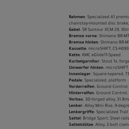
Rahmen
: Specialized A1 premi
chainstay-mounted disc brake,
Gabel
: SR Suntour XCM 29, 30m
Bremse vorne
: Shimano BR-MT
Bremse hinten
: Shimano BR-M
Kassette
: microSHIFT, CS-H093,
Kette
: KMC eGlide11-Speed
Kurbelgarnitur
: Stout 1x, forg
Umwerfer hinten
: microSHIFT
Innenlager
: Square-tapered, 
Pedale
: Specialized, platform
Vorderreifen
: Ground Control,
Hinterreifen
: Ground Control,
Vorbau
: 3D-forged alloy, 31.8m
Lenker
: Alloy Mini Rise, 9-de
Lenkergriffe
: Specialized Trail
Sattel
: Bridge Sport, Steel rai
Sattelstütze
: Alloy, 2-bolt cl