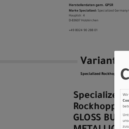
Herstellerdaten gem. GPSR
Marke Specialized:
Specialized Germany
Hauptstr. 4
D-83607 Holzkirchen
+49 8024 90 288 01
Variante
C
Specialized Rockhopper Sp
Specialized
Wir
Coo
Rockhopper 
bet
Unt
GLOSS BURN
uns
zus