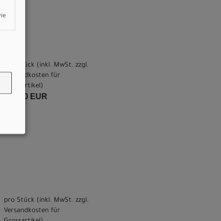
wie
pro Stück (inkl. MwSt. zzgl.
Versandkosten für
Grossartikel
)
749,00 EUR
pro Stück (inkl. MwSt. zzgl.
Versandkosten für