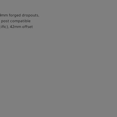
5x9mm forged dropouts,
r post compatible
cific), 42mm offset