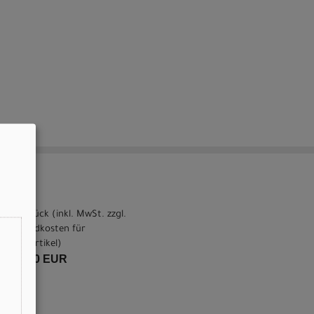
pro Stück (inkl. MwSt. zzgl.
Versandkosten für
Grossartikel
)
749,00 EUR