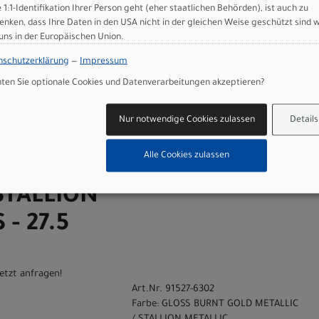
STALLION
e 1:1-Identifikation Ihrer Person geht (eher staatlichen Behörden), ist auch zu
S - 26
enken, dass Ihre Daten in den USA nicht in der gleichen Weise geschützt sind 
 uns in der Europäischen Union.
nschutzerklärung
—
Impressum
etzt anfragen!
en Sie optionale Cookies und Datenverarbeitungen akzeptieren?
Art.Nr. 91527-6301
Farbe: GLOSS BURNT GOLD METALLIC
Nur notwendige Cookies zulassen
Details
/ STALLION METALLIC
Sport
Grösse: XS - 27.5
Alle Cookies zulassen
T GOLD
STALLION
- 27.5
etzt anfragen!
Art.Nr. 91527-6302
Farbe: GLOSS BURNT GOLD METALLIC