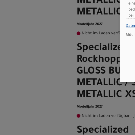
METALLIC / 
ein
METALLIC XX
bed
bei
Modelljahr 2027
Date
Nicht im Laden verfügbar - J
Möcht
Specialized
Rockhopper 
GLOSS BURN
METALLIC / 
METALLIC XS 
Modelljahr 2027
Nicht im Laden verfügbar - J
Specialized