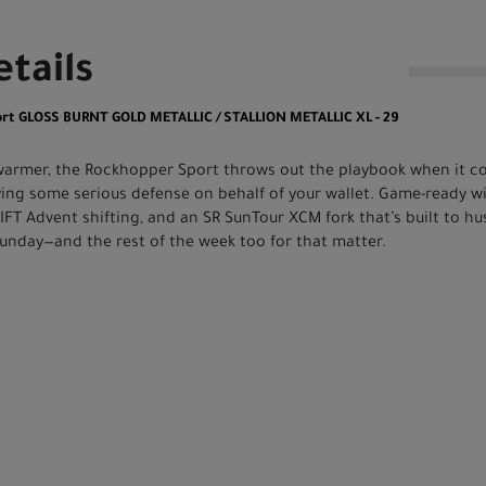
tails
ort GLOSS BURNT GOLD METALLIC / STALLION METALLIC XL - 29
warmer, the Rockhopper Sport throws out the playbook when it c
ying some serious defense on behalf of your wallet. Game-ready 
IFT Advent shifting, and an SR SunTour XCM fork that’s built to h
Sunday—and the rest of the week too for that matter.