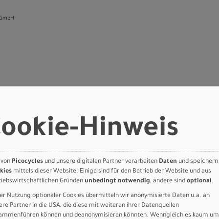
 GmbH
n
ookie-Hinweis
ort GLOSS BURNT GOLD METALLIC / STALLION METALLIC XL - 29
Art.Nr. 91527-6300
Farbe: GLOSS BURNT GOLD METALLIC
 von
Picocycles
und unsere digitalen Partner verarbeiten
Daten
und speichern
/ STALLION METALLIC
kies
mittels dieser Website. Einige sind für den Betrieb der Website und aus
Sport
Grösse: XXS - 26
riebswirtschaftlichen Gründen
unbedingt notwendig
, andere sind
optional
.
er Nutzung optionaler Cookies übermitteln wir anonymisierte Daten u.a. an
T GOLD
ere Partner in die USA, die diese mit weiteren ihrer Datenquellen
ammenführen können und deanonymisieren könnten. Wenngleich es kaum um