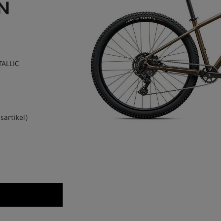
ON
TALLIC
sartikel
)