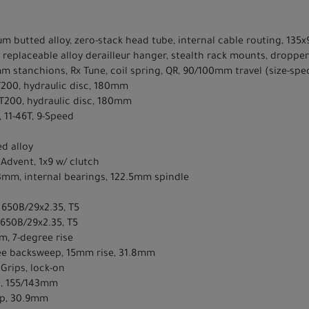
um butted alloy, zero-stack head tube, internal cable routing, 13
 replaceable alloy derailleur hanger, stealth rack mounts, droppe
m stanchions, Rx Tune, coil spring, QR, 90/100mm travel (size-spe
200, hydraulic disc, 180mm
T200, hydraulic disc, 180mm
 11-46T, 9-Speed
ed alloy
 Advent, 1x9 w/ clutch
73mm, internal bearings, 122.5mm spindle
 650B/29x2.35, T5
 650B/29x2.35, T5
m, 7-degree rise
gree backsweep, 15mm rise, 31.8mm
 Grips, lock-on
ls, 155/143mm
amp, 30.9mm