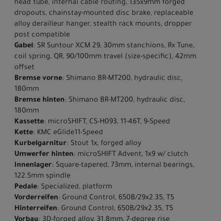
head tube, internal cable routing, 135x9mm forged
dropouts, chainstay-mounted disc brake, replaceable
alloy derailleur hanger, stealth rack mounts, dropper
post compatible
Gabel
: SR Suntour XCM 29, 30mm stanchions, Rx Tune,
coil spring, QR, 90/100mm travel (size-specific), 42mm
offset
Bremse vorne
: Shimano BR-MT200, hydraulic disc,
180mm
Bremse hinten
: Shimano BR-MT200, hydraulic disc,
180mm
Kassette
: microSHIFT, CS-H093, 11-46T, 9-Speed
Kette
: KMC eGlide11-Speed
Kurbelgarnitur
: Stout 1x, forged alloy
Umwerfer hinten
: microSHIFT Advent, 1x9 w/ clutch
Innenlager
: Square-tapered, 73mm, internal bearings,
122.5mm spindle
Pedale
: Specialized, platform
Vorderreifen
: Ground Control, 650B/29x2.35, T5
Hinterreifen
: Ground Control, 650B/29x2.35, T5
Vorbau
: 3D-forged alloy, 31.8mm, 7-degree rise