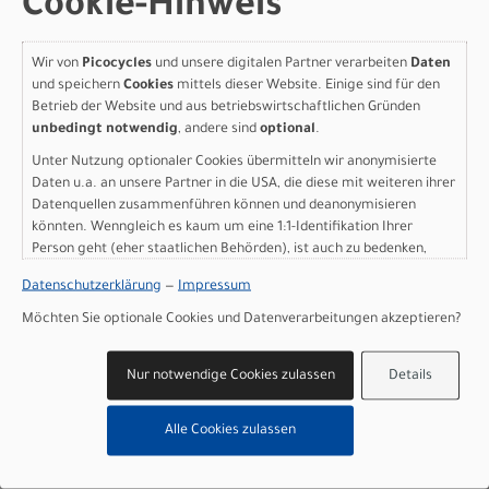
Cookie-Hinweis
METALLIC XS - 27.5
Modelljahr 2027
Wir von
Picocycles
und unsere digitalen Partner verarbeiten
Daten
und speichern
Cookies
mittels dieser Website. Einige sind für den
Nicht im Laden verfügbar - Jetzt anfragen!
Betrieb der Website und aus betriebswirtschaftlichen Gründen
Art.Nr. 91527-6301
unbedingt notwendig
, andere sind
optional
.
Farbe: GLOSS BURNT GOLD METALLIC / STALLION
METALLIC
Unter Nutzung optionaler Cookies übermitteln wir anonymisierte
Grösse: XS - 27.5
Daten u.a. an unsere Partner in die USA, die diese mit weiteren ihrer
pro Stück (inkl. MwSt. zzgl.
Versandkosten für
Datenquellen zusammenführen können und deanonymisieren
könnten. Wenngleich es kaum um eine 1:1-Identifikation Ihrer
Grossartikel
)
Person geht (eher staatlichen Behörden), ist auch zu bedenken,
749,00 EUR
dass Ihre Daten in den USA nicht in der gleichen Weise geschützt
Datenschutzerklärung
—
Impressum
sind wie bei uns in der Europäischen Union.
Specialized Rockhopper
Möchten Sie optionale Cookies und Datenverarbeitungen akzeptieren?
Sport GLOSS BURNT GOLD
Nur notwendige Cookies zulassen
Details
METALLIC / STALLION
METALLIC S - 27.5
Alle Cookies zulassen
Modelljahr 2027