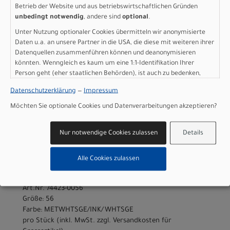
Art.Nr. 74423-0054
Betrieb der Website und aus betriebswirtschaftlichen Gründen
Größe: 54
unbedingt notwendig
, andere sind
optional
.
Farbe: METWHTSGE/INK/WHTSGE
Unter Nutzung optionaler Cookies übermitteln wir anonymisierte
pro Stück (inkl. MwSt. zzgl.
Versandkosten für
Daten u.a. an unsere Partner in die USA, die diese mit weiteren ihrer
Grossartikel
)
Datenquellen zusammenführen können und deanonymisieren
4.499,00 EUR
könnten. Wenngleich es kaum um eine 1:1-Identifikation Ihrer
Person geht (eher staatlichen Behörden), ist auch zu bedenken,
dass Ihre Daten in den USA nicht in der gleichen Weise geschützt
Specialized ROUBAIX SW
Datenschutzerklärung
—
Impressum
sind wie bei uns in der Europäischen Union.
FRMSET 56
Möchten Sie optionale Cookies und Datenverarbeitungen akzeptieren?
METWHTSGE/INK/WHTSG
Nur notwendige Cookies zulassen
Details
E
Alle Cookies zulassen
Modelljahr 2026
Nicht im Laden verfügbar - Jetzt anfragen!
Art.Nr. 74423-0056
Größe: 56
Farbe: METWHTSGE/INK/WHTSGE
pro Stück (inkl. MwSt. zzgl.
Versandkosten für