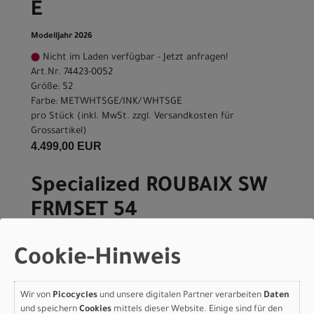
E
Modelljahr 2026
Nicht im Laden verfügbar - Jetzt anfragen!
Art.Nr. 74423-0052
Größe: 52
Farbe: METWHTSGE/INK/WHTSGE
pro Stück (inkl. MwSt. zzgl.
Versandkosten für
Grossartikel
)
4.499,00 EUR
Specialized ROUBAIX SW
FRMSET 54
METWHTSGE/INK/WHTSG
Cookie-Hinweis
E
Modelljahr 2026
Wir von
Picocycles
und unsere digitalen Partner verarbeiten
Daten
Nicht im Laden verfügbar - Jetzt anfragen!
und speichern
Cookies
mittels dieser Website. Einige sind für den