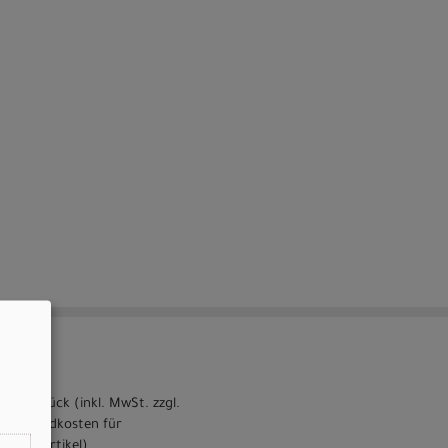
pro Stück (inkl. MwSt. zzgl.
Versandkosten für
Grossartikel
)