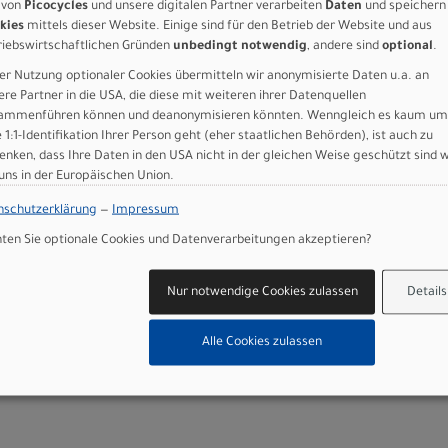
 von
Picocycles
und unsere digitalen Partner verarbeiten
Daten
und speichern
 – SRAM
Grösse: 49
kies
mittels dieser Website. Einige sind für den Betrieb der Website und aus
riebswirtschaftlichen Gründen
unbedingt notwendig
, andere sind
optional
.
ss Taupe /
er Nutzung optionaler Cookies übermitteln wir anonymisierte Daten u.a. an
rata /
ere Partner in die USA, die diese mit weiteren ihrer Datenquellen
ammenführen können und deanonymisieren könnten. Wenngleich es kaum um
e 1:1-Identifikation Ihrer Person geht (eher staatlichen Behörden), ist auch zu
enken, dass Ihre Daten in den USA nicht in der gleichen Weise geschützt sind 
 uns in der Europäischen Union.
en
nschutzerklärung
—
Impressum
Art.Nr. 94425-0252
en Sie optionale Cookies und Datenverarbeitungen akzeptieren?
 S-Works
Farbe: Gloss Taupe / Gunmetal Strata
/ Charcoal
 – SRAM
Nur notwendige Cookies zulassen
Details
Grösse: 52
ss Taupe /
Alle Cookies zulassen
rata /