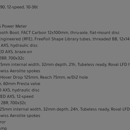
0, 12-speed, 10-36t
d
S Power Meter
ooth Boot, FACT Carbon 12x100mm, thru-axle, flat-mount disc
Engineered (RFE), FreeFoil Shape Library tubes, threaded BB, 12x1
AXS, hydraulic disc
D AXS, braze-on
2BR, 700x32c
, 25mm internal width, 32mm depth, 21h, Tubeless ready, Roval LFD
Swiss Aerolite spokes
 Hover Drop 125mm, Reach 75mm, w/Di2 hole
, 60mm Presta valve
 AXS, hydraulic disc
ED AXS, 12-speed
 2BR, 700x32c
I, 25mm internal width, 32mm depth, 24h, Tubeless ready, Roval LF
Swiss Aerolite spokes
ror
lamp