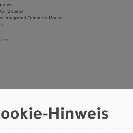
t post
S, 12-speed
 w/ Integrated Computer Mount
sh
 GmbH
n
TAP 44 TPE/GUN/BLKTNT
ookie-Hinweis
Art.Nr. 94425-0249
 S-Works
Farbe: Gloss Taupe / Gunmetal Strata
/ Charcoal