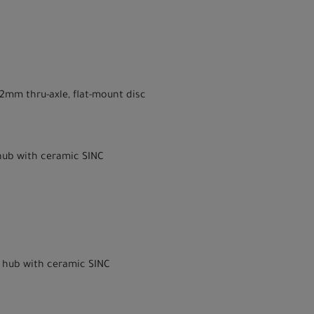
42mm thru-axle, flat-mount disc
 hub with ceramic SINC
D hub with ceramic SINC