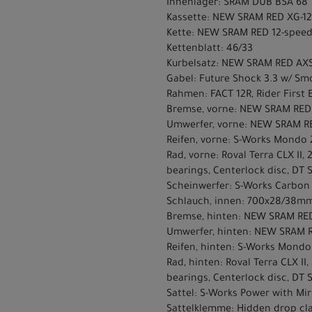
Innenlager: SRAM DUB BSA 68
Kassette: NEW SRAM RED XG-129
Kette: NEW SRAM RED 12-spee
Kettenblatt: 46/33
Kurbelsatz: NEW SRAM RED AX
Gabel: Future Shock 3.3 w/ Sm
Rahmen: FACT 12R, Rider First 
Bremse, vorne: NEW SRAM RED 
Umwerfer, vorne: NEW SRAM RE
Reifen, vorne: S-Works Mondo 
Rad, vorne: Roval Terra CLX II
bearings, Centerlock disc, DT 
Scheinwerfer: S-Works Carbon
Schlauch, innen: 700x28/38mm
Bremse, hinten: NEW SRAM RED
Umwerfer, hinten: NEW SRAM R
Reifen, hinten: S-Works Mondo
Rad, hinten: Roval Terra CLX I
bearings, Centerlock disc, DT 
Sattel: S-Works Power with Mir
Sattelklemme: Hidden drop c