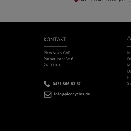
Nicht im Laden verfügbar - J
KONTAKT
Ö
Picocycles GbR
M
Rathausstraße 6
Di
24103 Kiel
Mi
Do
Fr
Sa
0431 666 83 57
info@picocycles.de