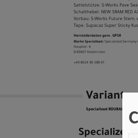
Sattelstütze: S-Works Pave Sea
Schalthebel: NEW SRAM RED AX
Vorbau: S-Works Future Stem,
Tape: Supacaz Super Sticky Ku
Herstellerdaten gem. GPSR
Marke Specialized:
Specialized Germany
Hauptstr. 4
D-83607 Holzkirchen
+49 8024 90 288 01
Variante
Specialized ROUBAIX SW E
C
Specialized