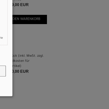
13.999,00 EUR
IN DEN WARENKORB
wie
pro Stück (inkl. MwSt. zzgl.
Versandkosten für
Grossartikel
)
14.000,00 EUR