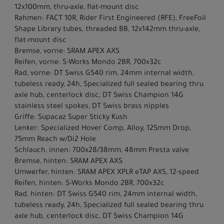
12x100mm, thru-axle, flat-mount disc
Rahmen: FACT 10R, Rider First Engineered (RFE), FreeFoil
Shape Library tubes, threaded BB, 12x142mm thru-axle,
flat-mount disc
Bremse, vorne: SRAM APEX AXS
Reifen, vorne: S-Works Mondo 2BR, 700x32c
Rad, vorne: DT Swiss G540 rim, 24mm internal width,
tubeless ready, 24h, Specialized full sealed bearing thru
axle hub, centerlock disc, DT Swiss Champion 14G
stainless steel spokes, DT Swiss brass nipples
Griffe: Supacaz Super Sticky Kush
Lenker: Specialized Hover Comp, Alloy, 125mm Drop,
75mm Reach w/Di2 Hole
Schlauch, innen: 700x28/38mm, 48mm Presta valve
Bremse, hinten: SRAM APEX AXS
Umwerfer, hinten: SRAM APEX XPLR eTAP AXS, 12-speed
Reifen, hinten: S-Works Mondo 2BR, 700x32c
Rad, hinten: DT Swiss G540 rim, 24mm internal width,
tubeless ready, 24h, Specialized full sealed bearing thru
axle hub, centerlock disc, DT Swiss Champion 14G