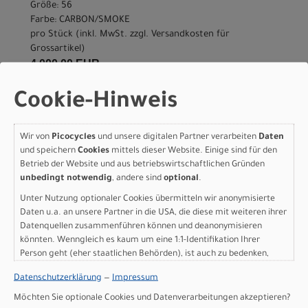
Größe: 56
Farbe: CARBON/SMOKE
pro Stück (inkl. MwSt. zzgl.
Versandkosten für
Grossartikel
)
4.000,00 EUR
Cookie-Hinweis
Specialized ROUBAIX
SPORT APEX 61
Wir von
Picocycles
und unsere digitalen Partner verarbeiten
Daten
CARBON/SMOKE
und speichern
Cookies
mittels dieser Website. Einige sind für den
Betrieb der Website und aus betriebswirtschaftlichen Gründen
Modelljahr 2026
unbedingt notwendig
, andere sind
optional
.
Nicht im Laden verfügbar - Jetzt anfragen!
Unter Nutzung optionaler Cookies übermitteln wir anonymisierte
Art.Nr. 94424-6361
Daten u.a. an unsere Partner in die USA, die diese mit weiteren ihrer
Größe: 61
Datenquellen zusammenführen können und deanonymisieren
könnten. Wenngleich es kaum um eine 1:1-Identifikation Ihrer
Farbe: CARBON/SMOKE
Person geht (eher staatlichen Behörden), ist auch zu bedenken,
pro Stück (inkl. MwSt. zzgl.
Versandkosten für
dass Ihre Daten in den USA nicht in der gleichen Weise geschützt
Grossartikel
)
Datenschutzerklärung
—
Impressum
sind wie bei uns in der Europäischen Union.
4.000,00 EUR
Möchten Sie optionale Cookies und Datenverarbeitungen akzeptieren?