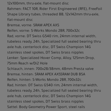
12x100mm, thru-axle, flat-mount disc
Rahmen: FACT 10R, Rider First Engineered (RFE), FreeFoil
Shape Library tubes, threaded BB, 12x142mm thru-axle,
flat-mount disc
Bremse, vorne: SRAM APEX AXS
Reifen, vorne: S-Works Mondo 2BR, 700x32c
Rad, vorne: DT Swiss G540 rim, 24mm internal width,
tubeless ready, 24h, Specialized full sealed bearing thru
axle hub, centerlock disc, DT Swiss Champion 14G
stainless steel spokes, DT Swiss brass nipples
Lenker: Specialized Hover Comp, Alloy, 125mm Drop,
75mm Reach w/Di2 Hole
Schlauch, innen: 700x28/38mm, 48mm Presta valve
Bremse, hinten: SRAM APEX AXSSRAM DUB BSA
Reifen, hinten: S-Works Mondo 2BR, 700x32c
Rad, hinten: DT Swiss G540 rim, 24mm internal width,
tubeless ready, 24h, Specialized full sealed bearing thru
axle hub, centerlock disc, DT Swiss Champion 14G
stainless steel spokes, DT Swiss brass nipples
Sattel: Body Geometry Power Sport, steel rails