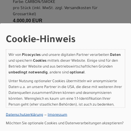
Farbe: CARBON/SMOKE
pro Stück (inkl. MwSt. zzgl.
Versandkosten für
Grossartikel
)
4.000,00 EUR
Specialized ROUBAIX
Cookie-Hinweis
SPORT APEX 64
Wir von
Picocycles
und unsere digitalen Partner verarbeiten
Daten
CARBON/SMOKE
und speichern
Cookies
mittels dieser Website. Einige sind für den
Betrieb der Website und aus betriebswirtschaftlichen Gründen
Modelljahr 2026
unbedingt notwendig
, andere sind
optional
.
Nicht im Laden verfügbar - Jetzt anfragen!
Unter Nutzung optionaler Cookies übermitteln wir anonymisierte
Art.Nr. 94424-6364
Daten u.a. an unsere Partner in die USA, die diese mit weiteren ihrer
Größe: 64
Datenquellen zusammenführen können und deanonymisieren
Farbe: CARBON/SMOKE
könnten. Wenngleich es kaum um eine 1:1-Identifikation Ihrer
pro Stück (inkl. MwSt. zzgl.
Versandkosten für
Person geht (eher staatlichen Behörden), ist auch zu bedenken,
Grossartikel
)
dass Ihre Daten in den USA nicht in der gleichen Weise geschützt
4.000,00 EUR
Datenschutzerklärung
—
Impressum
sind wie bei uns in der Europäischen Union.
Möchten Sie optionale Cookies und Datenverarbeitungen akzeptieren?