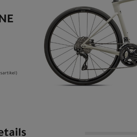
NE
sartikel
)
tails