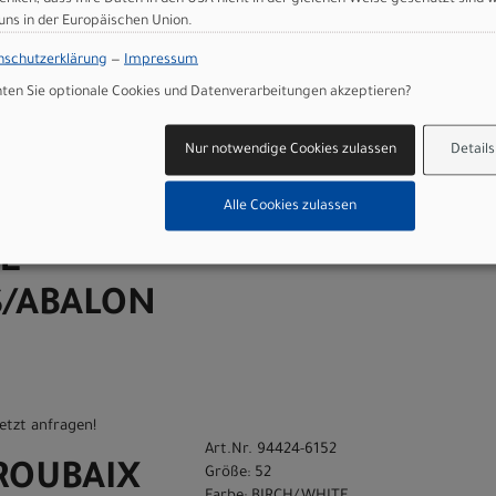
/ABALON
 uns in der Europäischen Union.
nschutzerklärung
—
Impressum
en Sie optionale Cookies und Datenverarbeitungen akzeptieren?
etzt anfragen!
Art.Nr. 94424-6149
Nur notwendige Cookies zulassen
Details
 ROUBAIX
Größe: 49
Farbe: BIRCH/WHITE
Alle Cookies zulassen
9
MOUNTAINS/ABALONE
E
/ABALON
etzt anfragen!
Art.Nr. 94424-6152
 ROUBAIX
Größe: 52