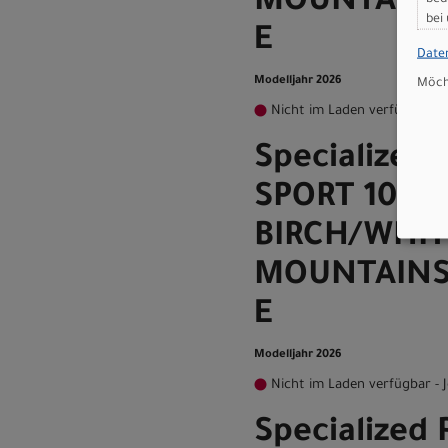
MOUNTAINS
bei
E
Date
Modelljahr 2026
Möcht
Nicht im Laden verfügbar - J
Specialized
SPORT 105 4
BIRCH/WHIT
MOUNTAINS
E
Modelljahr 2026
Nicht im Laden verfügbar - J
Specialized