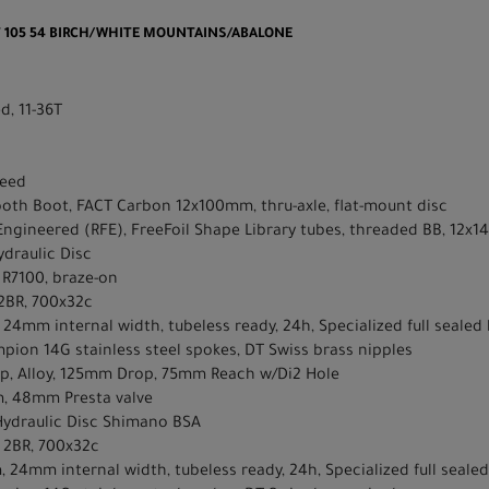
T 105 54 BIRCH/WHITE MOUNTAINS/ABALONE
d, 11-36T
peed
ooth Boot, FACT Carbon 12x100mm, thru-axle, flat-mount disc
Engineered (RFE), FreeFoil Shape Library tubes, threaded BB, 12x1
draulic Disc
R7100, braze-on
2BR, 700x32c
 24mm internal width, tubeless ready, 24h, Specialized full sealed 
pion 14G stainless steel spokes, DT Swiss brass nipples
mp, Alloy, 125mm Drop, 75mm Reach w/Di2 Hole
, 48mm Presta valve
Hydraulic Disc Shimano BSA
 2BR, 700x32c
, 24mm internal width, tubeless ready, 24h, Specialized full sealed