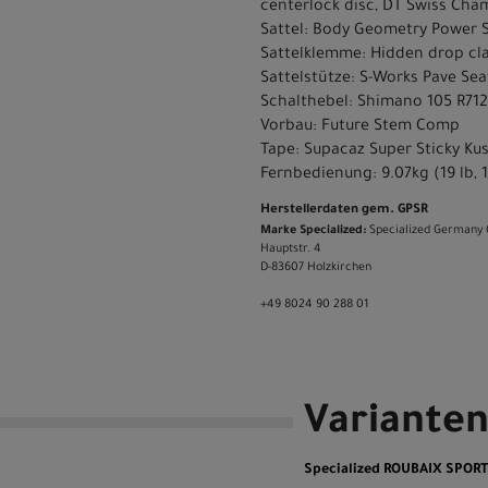
centerlock disc, DT Swiss Cham
Sattel: Body Geometry Power Sp
Sattelklemme: Hidden drop c
Sattelstütze: S-Works Pave Sea
Schalthebel: Shimano 105 R712
Vorbau: Future Stem Comp
Tape: Supacaz Super Sticky Ku
Fernbedienung: 9.07kg (19 lb, 1
Herstellerdaten gem. GPSR
Marke Specialized:
Specialized Germany
Hauptstr. 4
D-83607 Holzkirchen
+49 8024 90 288 01
Variante
Specialized ROUBAIX SPOR