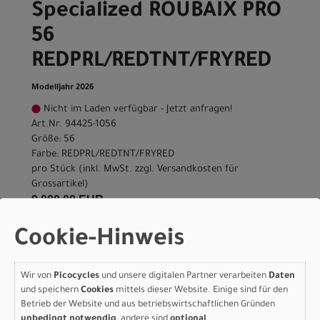
Specialized ROUBAIX PRO
56
REDPRL/REDTNT/FRYRED
Modelljahr 2026
Nicht im Laden verfügbar - Jetzt anfragen!
Art.Nr. 94425-1056
Größe: 56
Farbe: REDPRL/REDTNT/FRYRED
pro Stück (inkl. MwSt. zzgl.
Versandkosten für
Grossartikel
)
9.000,00 EUR
Cookie-Hinweis
Specialized ROUBAIX PRO
52
Wir von
Picocycles
und unsere digitalen Partner verarbeiten
Daten
REDPRL/REDTNT/FRYRED
und speichern
Cookies
mittels dieser Website. Einige sind für den
Betrieb der Website und aus betriebswirtschaftlichen Gründen
Modelljahr 2026
unbedingt notwendig
, andere sind
optional
.