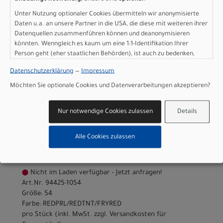
Nicht im Laden verfügbar - Jetzt anfragen!
Unter Nutzung optionaler Cookies übermitteln wir anonymisierte
Art.Nr. 94425-1052
Daten u.a. an unsere Partner in die USA, die diese mit weiteren ihrer
Größe: 52
Datenquellen zusammenführen können und deanonymisieren
könnten. Wenngleich es kaum um eine 1:1-Identifikation Ihrer
Farbe: REDPRL/REDTNT/FRYRED
Person geht (eher staatlichen Behörden), ist auch zu bedenken,
pro Stück (inkl. MwSt. zzgl.
Versandkosten für
dass Ihre Daten in den USA nicht in der gleichen Weise geschützt
Grossartikel
)
Datenschutzerklärung
—
Impressum
sind wie bei uns in der Europäischen Union.
8.000,00 EUR
Möchten Sie optionale Cookies und Datenverarbeitungen akzeptieren?
Specialized ROUBAIX PRO
Nur notwendige Cookies zulassen
Details
54
REDPRL/REDTNT/FRYRED
Alle Cookies zulassen
Modelljahr 2026
Nicht im Laden verfügbar - Jetzt anfragen!
Art.Nr. 94425-1054
Größe: 54
Farbe: REDPRL/REDTNT/FRYRED
pro Stück (inkl. MwSt. zzgl.
Versandkosten für