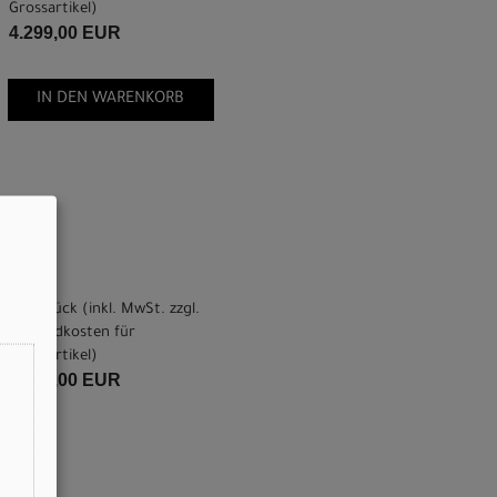
Grossartikel
)
4.299,00 EUR
IN DEN WARENKORB
pro Stück (inkl. MwSt. zzgl.
Versandkosten für
Grossartikel
)
4.299,00 EUR