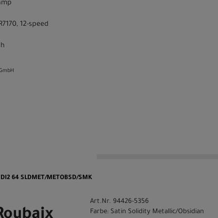
lamp
R7170, 12-speed
sh
 GmbH
n
P DI2 64 SLDMET/METOBSD/SMK
Art.Nr. 94426-5356
Roubaix
Farbe: Satin Solidity Metallic/Obsidian