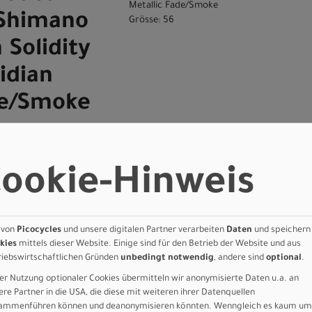
Metallic Fade/Smoke
 Shimano
Grösse: 56
 Solidity
idian
de/Smoke
ookie-Hinweis
en
Art.Nr. 94426-5344
 ROUBAIX
Größe: 44
Farbe: SLDMET/METOBSD/SMK
 von
Picocycles
und unsere digitalen Partner verarbeiten
Daten
und speichern
4
kies
mittels dieser Website. Einige sind für den Betrieb der Website und aus
riebswirtschaftlichen Gründen
unbedingt notwendig
, andere sind
optional
.
TOBSD/S
er Nutzung optionaler Cookies übermitteln wir anonymisierte Daten u.a. an
ere Partner in die USA, die diese mit weiteren ihrer Datenquellen
ammenführen können und deanonymisieren könnten. Wenngleich es kaum um