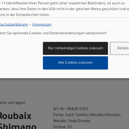
e 1:1-Identifikation Ihrer Person geht (eher staatlichen Behörden), ist auch zu
enken, dass Ihre Daten in den USA nicht in der gleichen Weise geschützt sind 
etzt anfragen!
 uns in der Europäischen Union.
Art.Nr. 94426-5349
Roubaix
nschutzerklärung
—
Impressum
Farbe: Satin Solidity Metallic/Obsidian
Metallic Fade/Smoke
en Sie optionale Cookies und Datenverarbeitungen akzeptieren?
 Shimano
Grösse: 49
 Solidity
Nur notwendige Cookies zulassen
Details
idian
Alle Cookies zulassen
de/Smoke
etzt anfragen!
Art.Nr. 94426-5352
Roubaix
Farbe: Satin Solidity Metallic/Obsidian
Metallic Fade/Smoke
 Shimano
Grösse: 52