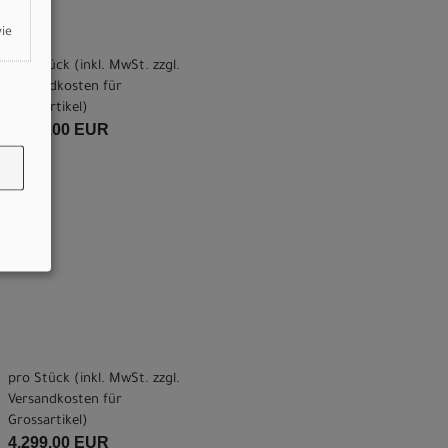
wie
pro Stück (inkl. MwSt. zzgl.
Versandkosten für
Grossartikel
)
4.299,00 EUR
pro Stück (inkl. MwSt. zzgl.
Versandkosten für
Grossartikel
)
4.299,00 EUR