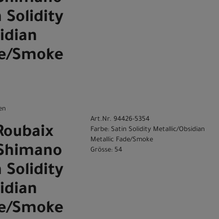
 Solidity
idian
de/Smoke
en
Art.Nr. 94426-5354
Roubaix
Farbe: Satin Solidity Metallic/Obsidian
Metallic Fade/Smoke
 Shimano
Grösse: 54
 Solidity
idian
de/Smoke