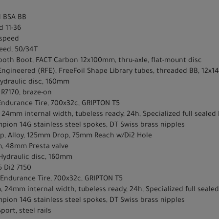
d BSA BB
d 11-36
-speed
peed, 50/34T
ooth Boot, FACT Carbon 12x100mm, thru-axle, flat-mount disc
Engineered (RFE), FreeFoil Shape Library tubes, threaded BB, 12x1
ydraulic disc, 160mm
R7170, braze-on
Endurance Tire, 700x32c, GRIPTON T5
 24mm internal width, tubeless ready, 24h, Specialized full sealed 
pion 14G stainless steel spokes, DT Swiss brass nipples
mp, Alloy, 125mm Drop, 75mm Reach w/Di2 Hole
, 48mm Presta valve
Hydraulic disc, 160mm
 Di2 7150
 Endurance Tire, 700x32c, GRIPTON T5
, 24mm internal width, tubeless ready, 24h, Specialized full sealed
pion 14G stainless steel spokes, DT Swiss brass nipples
ort, steel rails