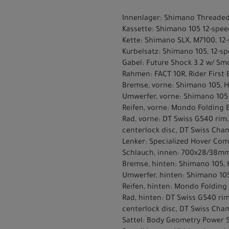
Innenlager: Shimano Threade
Kassette: Shimano 105 12-spee
Kette: Shimano SLX, M7100, 12
Kurbelsatz: Shimano 105, 12-s
Gabel: Future Shock 3.2 w/ Sm
Rahmen: FACT 10R, Rider First 
Bremse, vorne: Shimano 105, H
Umwerfer, vorne: Shimano 105 
Reifen, vorne: Mondo Folding 
Rad, vorne: DT Swiss G540 rim,
centerlock disc, DT Swiss Cham
Lenker: Specialized Hover Co
Schlauch, innen: 700x28/38mm
Bremse, hinten: Shimano 105, 
Umwerfer, hinten: Shimano 105
Reifen, hinten: Mondo Folding
Rad, hinten: DT Swiss G540 rim
centerlock disc, DT Swiss Cham
Sattel: Body Geometry Power Sp