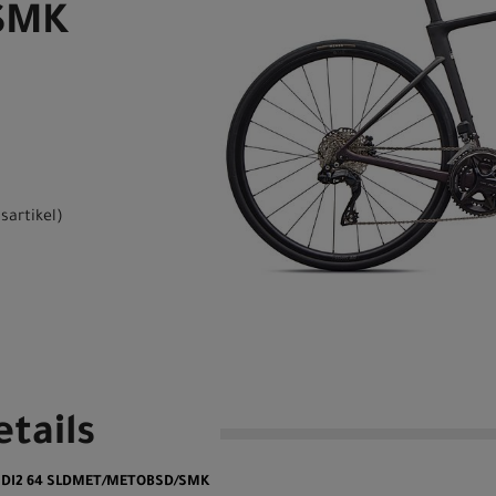
SMK
sartikel
)
tails
P DI2 64 SLDMET/METOBSD/SMK