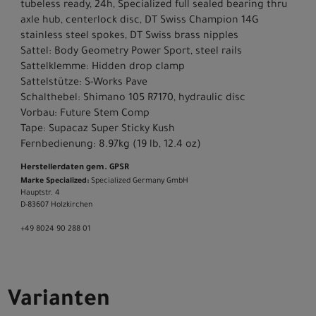
tubeless ready, 24h, Specialized full sealed bearing thru
axle hub, centerlock disc, DT Swiss Champion 14G
stainless steel spokes, DT Swiss brass nipples
Sattel: Body Geometry Power Sport, steel rails
Sattelklemme: Hidden drop clamp
Sattelstütze: S-Works Pave
Schalthebel: Shimano 105 R7170, hydraulic disc
Vorbau: Future Stem Comp
Tape: Supacaz Super Sticky Kush
Fernbedienung: 8.97kg (19 lb, 12.4 oz)
Herstellerdaten gem. GPSR
Marke Specialized:
Specialized Germany GmbH
Hauptstr. 4
D-83607 Holzkirchen
+49 8024 90 288 01
Varianten