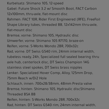
Kurbelsatz: Shimano 105, 12-speed
Gabel: Future Shock 3.2 w/ Smooth Boot, FACT Carbon
12x100mm, thru-axle, flat-mount disc
Rahmen: FACT 10R, Rider First Engineered (RFE), FreeFoil
Shape Library tubes, threaded BB, 12x142mm thru-axle,
flat-mount disc
Bremse, vorne: Shimano 105, Hydraulic disc
Umwerfer, vorne: Shimano 105 R7170, braze-on
Reifen, vorne: S-Works Mondo 2BR, 700x32c
Rad, vorne: DT Swiss G540 rim, 24mm internal width,
tubeless ready, 24h, Specialized full sealed bearing thru
axle hub, centerlock disc, DT Swiss Champion 14G
stainless steel spokes, DT Swiss brass nipples
Lenker: Specialized Hover Comp, Alloy, 125mm Drop,
75mm Reach w/Di2 Hole
Schlauch, innen: 700x28/38mm, 48mm Presta valve
Bremse, hinten: Shimano 105, Hydraulic discShimano
Threaded BSA BB
Reifen, hinten: S-Works Mondo 2BR, 700x32c
Rad, hinten: DT Swiss G540 rim, 24mm internal width,