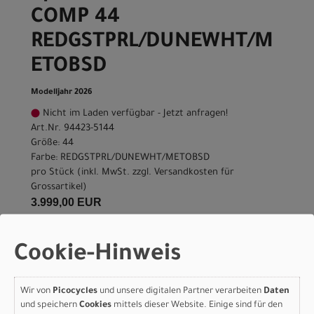
COMP 44
REDGSTPRL/DUNEWHT/M
ETOBSD
Modelljahr 2026
Nicht im Laden verfügbar - Jetzt anfragen!
Art.Nr. 94423-5144
Größe: 44
Farbe: REDGSTPRL/DUNEWHT/METOBSD
pro Stück (inkl. MwSt. zzgl.
Versandkosten für
Grossartikel
)
3.999,00 EUR
Specialized ROUBAIX
Cookie-Hinweis
COMP 49
REDGSTPRL/DUNEWHT/M
Wir von
Picocycles
und unsere digitalen Partner verarbeiten
Daten
und speichern
Cookies
mittels dieser Website. Einige sind für den