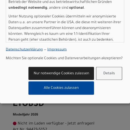
ETOBSD
Betrieb der Website und aus betriebswirtschaftlichen Gründen
unbedingt notwendig
, andere sind
optional
.
Modelljahr 2026
Unter Nutzung optionaler Cookies übermitteln wir anonymisierte
Nicht im Laden verfügbar - Jetzt anfragen!
Daten u.a. an unsere Partner in die USA, die diese mit weiteren ihrer
Art.Nr. 94423-5149
Datenquellen zusammenführen können und deanonymisieren
Größe: 49
könnten. Wenngleich es kaum um eine 1:1-Identifikation Ihrer
Farbe: REDGSTPRL/DUNEWHT/METOBSD
Person geht (eher staatlichen Behörden), ist auch zu bedenken,
pro Stück (inkl. MwSt. zzgl.
Versandkosten für
dass Ihre Daten in den USA nicht in der gleichen Weise geschützt
Datenschutzerklärung
—
Impressum
Grossartikel
)
sind wie bei uns in der Europäischen Union.
4.800,00 EUR
Möchten Sie optionale Cookies und Datenverarbeitungen akzeptieren?
Specialized ROUBAIX
Nur notwendige Cookies zulassen
Details
COMP 52
Alle Cookies zulassen
REDGSTPRL/DUNEWHT/M
ETOBSD
Modelljahr 2026
Nicht im Laden verfügbar - Jetzt anfragen!
Art.Nr. 94423-5152