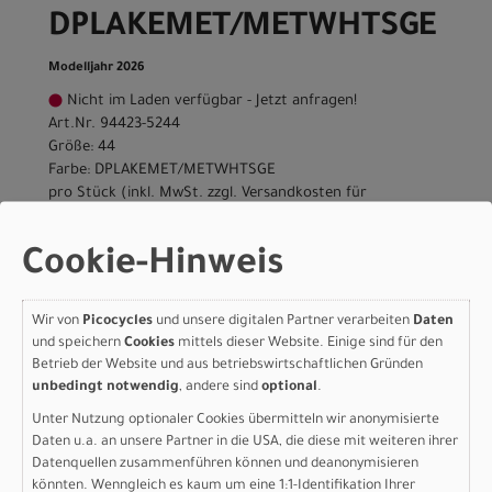
DPLAKEMET/METWHTSGE
Modelljahr 2026
Nicht im Laden verfügbar - Jetzt anfragen!
Art.Nr. 94423-5244
Größe: 44
Farbe: DPLAKEMET/METWHTSGE
pro Stück (inkl. MwSt. zzgl.
Versandkosten für
Grossartikel
)
3.999,00 EUR
Cookie-Hinweis
Specialized ROUBAIX
Wir von
Picocycles
und unsere digitalen Partner verarbeiten
Daten
COMP 49
und speichern
Cookies
mittels dieser Website. Einige sind für den
Betrieb der Website und aus betriebswirtschaftlichen Gründen
DPLAKEMET/METWHTSGE
unbedingt notwendig
, andere sind
optional
.
Unter Nutzung optionaler Cookies übermitteln wir anonymisierte
Modelljahr 2026
Daten u.a. an unsere Partner in die USA, die diese mit weiteren ihrer
Nicht im Laden verfügbar - Jetzt anfragen!
Datenquellen zusammenführen können und deanonymisieren
Art.Nr. 94423-5249
könnten. Wenngleich es kaum um eine 1:1-Identifikation Ihrer