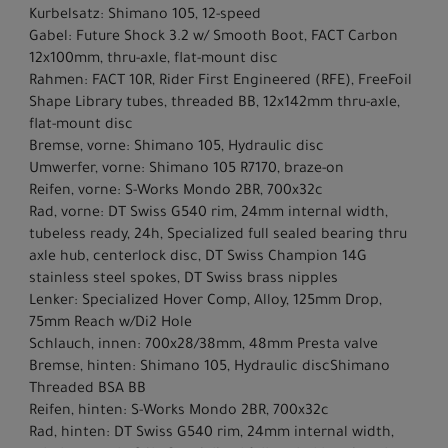
Kurbelsatz: Shimano 105, 12-speed
Gabel: Future Shock 3.2 w/ Smooth Boot, FACT Carbon
12x100mm, thru-axle, flat-mount disc
Rahmen: FACT 10R, Rider First Engineered (RFE), FreeFoil
Shape Library tubes, threaded BB, 12x142mm thru-axle,
flat-mount disc
Bremse, vorne: Shimano 105, Hydraulic disc
Umwerfer, vorne: Shimano 105 R7170, braze-on
Reifen, vorne: S-Works Mondo 2BR, 700x32c
Rad, vorne: DT Swiss G540 rim, 24mm internal width,
tubeless ready, 24h, Specialized full sealed bearing thru
axle hub, centerlock disc, DT Swiss Champion 14G
stainless steel spokes, DT Swiss brass nipples
Lenker: Specialized Hover Comp, Alloy, 125mm Drop,
75mm Reach w/Di2 Hole
Schlauch, innen: 700x28/38mm, 48mm Presta valve
Bremse, hinten: Shimano 105, Hydraulic discShimano
Threaded BSA BB
Reifen, hinten: S-Works Mondo 2BR, 700x32c
Rad, hinten: DT Swiss G540 rim, 24mm internal width,