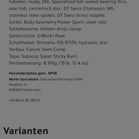
tubeless ready, 24h, Specialized full sealed bearing thru
axle hub, centerlock disc, DT Swiss Champion 14G
stainless steel spokes, DT Swiss brass nipples
Sattel: Body Geometry Power Sport, steel rails
Sattelklemme: Hidden drop clamp
Sattelstütze: S-Works Pave
Schalthebel: Shimano 105 R7170, hydraulic disc
Vorbau: Future Stem Comp
Tape: Supacaz Super Sticky Kush
Fernbedienung: 8.97kg (19 lb, 12.4 oz)
Herstellerdaten gem. GPSR
Marke Specialized:
Specialized Germany GmbH
Hauptstr. 4
D-83607 Holzkirchen
+49 8024 90 288 01
Varianten