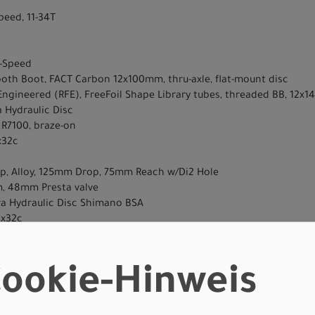
peed, 11-34T
0-Speed
ooth Boot, FACT Carbon 12x100mm, thru-axle, flat-mount disc
Engineered (RFE), FreeFoil Shape Library tubes, threaded BB, 12x1
 Hydraulic Disc
R7100, braze-on
x32c
mp, Alloy, 125mm Drop, 75mm Reach w/Di2 Hole
, 48mm Presta valve
ra Hydraulic Disc Shimano BSA
0x32c
ort, steel rails
lamp
ookie-Hinweis
t post
720, Hydraulic Disc