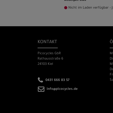
Modelljahr 2026
Nicht im Laden verfügbar - J
KONTAKT
Ö
Picocycles GbR
M
Rathausstraße 6
Di
24103 Kiel
Mi
Do
Fr
Sa
0431 666 83 57
info@picocycles.de