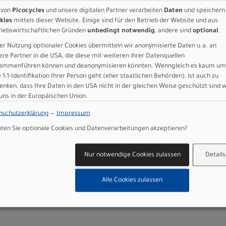
 von
Picocycles
und unsere digitalen Partner verarbeiten
Daten
und speichern
13.7 oz)
kies
mittels dieser Website. Einige sind für den Betrieb der Website und aus
riebswirtschaftlichen Gründen
unbedingt notwendig
, andere sind
optional
.
er Nutzung optionaler Cookies übermitteln wir anonymisierte Daten u.a. an
 GmbH
ere Partner in die USA, die diese mit weiteren ihrer Datenquellen
ammenführen können und deanonymisieren könnten. Wenngleich es kaum um
e 1:1-Identifikation Ihrer Person geht (eher staatlichen Behörden), ist auch zu
enken, dass Ihre Daten in den USA nicht in der gleichen Weise geschützt sind 
 uns in der Europäischen Union.
nschutzerklärung
—
Impressum
en Sie optionale Cookies und Datenverarbeitungen akzeptieren?
n
Nur notwendige Cookies zulassen
Details
STED RED/OBSIDIAN
Alle Cookies zulassen
Art.Nr. 94423-7049
 ROUBAIX
Größe: 49
Farbe: RUSTED RED/OBSIDIAN