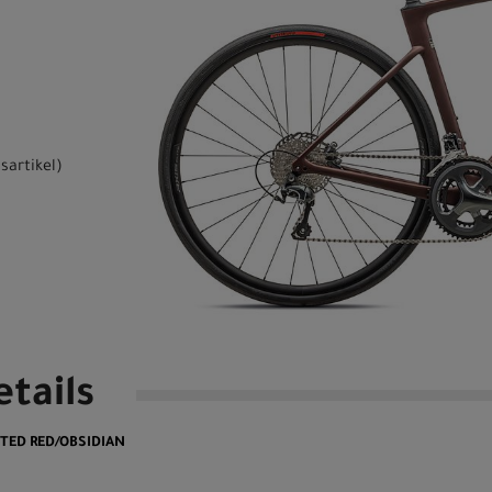
sartikel
)
tails
STED RED/OBSIDIAN