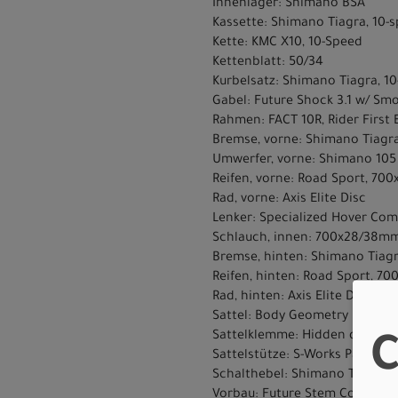
Innenlager: Shimano BSA
Kassette: Shimano Tiagra, 10-s
Kette: KMC X10, 10-Speed
Kettenblatt: 50/34
Kurbelsatz: Shimano Tiagra, 1
Gabel: Future Shock 3.1 w/ Sm
Rahmen: FACT 10R, Rider First 
Bremse, vorne: Shimano Tiagra
Umwerfer, vorne: Shimano 105 
Reifen, vorne: Road Sport, 700
Rad, vorne: Axis Elite Disc
Lenker: Specialized Hover Co
Schlauch, innen: 700x28/38mm
Bremse, hinten: Shimano Tiag
Reifen, hinten: Road Sport, 70
Rad, hinten: Axis Elite Disc
Sattel: Body Geometry Power Sp
Sattelklemme: Hidden drop c
C
Sattelstütze: S-Works Pave Sea
Schalthebel: Shimano Tiagra 4
Vorbau: Future Stem Comp