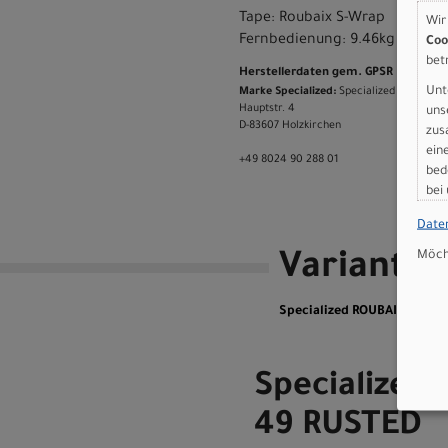
Tape: Roubaix S-Wrap
Wir
Fernbedienung: 9.46kg (20 lb, 
Coo
bet
Herstellerdaten gem. GPSR
Unt
Marke Specialized:
Specialized Germany
Hauptstr. 4
uns
D-83607 Holzkirchen
zus
ein
+49 8024 90 288 01
bed
bei
Date
Möcht
Variante
Specialized ROUBAIX 61 RU
Specialized
49 RUSTED