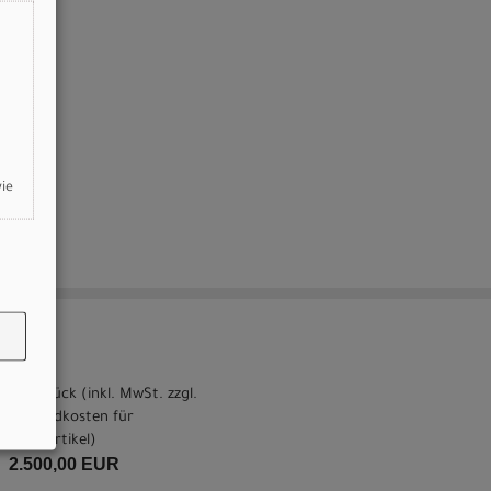
wie
pro Stück (inkl. MwSt. zzgl.
Versandkosten für
Grossartikel
)
2.500,00 EUR