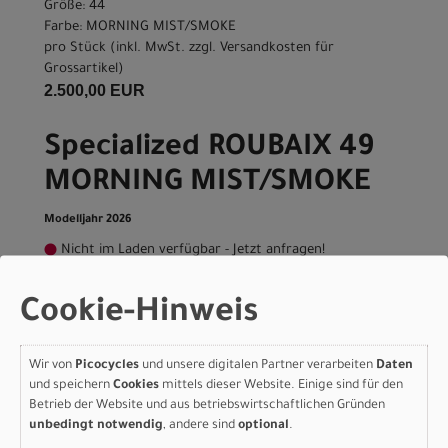
Größe: 44
Farbe: MORNING MIST/SMOKE
pro Stück (inkl. MwSt. zzgl.
Versandkosten für
Grossartikel
)
2.500,00 EUR
Specialized ROUBAIX 49
MORNING MIST/SMOKE
Modelljahr 2026
Nicht im Laden verfügbar - Jetzt anfragen!
Art.Nr. 94423-7149
Größe: 49
Cookie-Hinweis
Farbe: MORNING MIST/SMOKE
pro Stück (inkl. MwSt. zzgl.
Versandkosten für
Grossartikel
)
Wir von
Picocycles
und unsere digitalen Partner verarbeiten
Daten
2.500,00 EUR
und speichern
Cookies
mittels dieser Website. Einige sind für den
Betrieb der Website und aus betriebswirtschaftlichen Gründen
unbedingt notwendig
, andere sind
optional
.
Specialized ROUBAIX 52