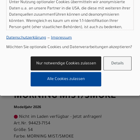
Unter Nutzung optionaler Cookies übermitteln wir anonymisierte
MORNING MIST/SMOKE
Daten u.a. an unsere Partner in die USA, die diese mit weiteren ihrer
Datenquellen zusammenführen können und deanonymisieren
Modelljahr 2026
könnten. Wenngleich es kaum um eine 1:1-Identifikation Ihrer
Person geht (eher staatlichen Behörden), ist auch zu bedenken,
Nicht im Laden verfügbar - Jetzt anfragen!
dass Ihre Daten in den USA nicht in der gleichen Weise geschützt
Art.Nr. 94423-7152
Datenschutzerklärung
—
Impressum
sind wie bei uns in der Europäischen Union.
Größe: 52
Farbe: MORNING MIST/SMOKE
Möchten Sie optionale Cookies und Datenverarbeitungen akzeptieren?
pro Stück (inkl. MwSt. zzgl.
Versandkosten für
Grossartikel
)
Nur notwendige Cookies zulassen
Details
2.500,00 EUR
Alle Cookies zulassen
Specialized ROUBAIX 54
MORNING MIST/SMOKE
Modelljahr 2026
Nicht im Laden verfügbar - Jetzt anfragen!
Art.Nr. 94423-7154
Größe: 54
Farbe: MORNING MIST/SMOKE