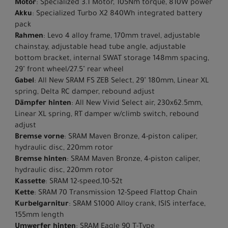
Motor
: Specialized 3.1 Motor, 105Nm torque, 810W power
Akku
: Specialized Turbo X2 840Wh integrated battery
pack
Rahmen
: Levo 4 alloy frame, 170mm travel, adjustable
chainstay, adjustable head tube angle, adjustable
bottom bracket, internal SWAT storage 148mm spacing,
29" front wheel/27.5" rear wheel
Gabel
: All New SRAM FS ZEB Select, 29" 180mm, Linear XL
spring, Delta RC damper, rebound adjust
Dämpfer hinten
: All New Vivid Select air, 230x62.5mm,
Linear XL spring, RT damper w/climb switch, rebound
adjust
Bremse vorne
: SRAM Maven Bronze, 4-piston caliper,
hydraulic disc, 220mm rotor
Bremse hinten
: SRAM Maven Bronze, 4-piston caliper,
hydraulic disc, 220mm rotor
Kassette
: SRAM 12-speed,10-52t
Kette
: SRAM 70 Transmission 12-Speed Flattop Chain
Kurbelgarnitur
: SRAM S1000 Alloy crank, ISIS interface,
155mm length
Umwerfer hinten
: SRAM Eagle 90 T-Type