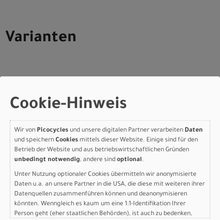
Varianten
Specialized Turbo Levo 4
Cookie-Hinweis
EVO Comp Alloy SATIN
REDWOOD METALLIC /
Wir von
Picocycles
und unsere digitalen Partner verarbeiten
Daten
BORDEAUX METALLIC S3
und speichern
Cookies
mittels dieser Website. Einige sind für den
Betrieb der Website und aus betriebswirtschaftlichen Gründen
Modelljahr 2027
unbedingt notwendig
, andere sind
optional
.
Lieferbar in ca. 5-8 Werktagen
Unter Nutzung optionaler Cookies übermitteln wir anonymisierte
Daten u.a. an unsere Partner in die USA, die diese mit weiteren ihrer
Art.Nr. 95227-5703
Datenquellen zusammenführen können und deanonymisieren
Farbe: SATIN REDWOOD METALLIC / BORDEAUX
könnten. Wenngleich es kaum um eine 1:1-Identifikation Ihrer
METALLIC
Person geht (eher staatlichen Behörden), ist auch zu bedenken,
Grösse: S3