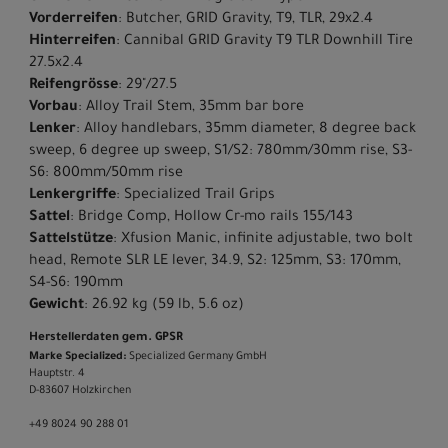
Vorderreifen
: Butcher, GRID Gravity, T9, TLR, 29x2.4
Hinterreifen
: Cannibal GRID Gravity T9 TLR Downhill Tire
27.5x2.4
Reifengrösse
: 29"/27.5
Vorbau
: Alloy Trail Stem, 35mm bar bore
Lenker
: Alloy handlebars, 35mm diameter, 8 degree back
sweep, 6 degree up sweep, S1/S2: 780mm/30mm rise, S3-
S6: 800mm/50mm rise
Lenkergriffe
: Specialized Trail Grips
Sattel
: Bridge Comp, Hollow Cr-mo rails 155/143
Sattelstütze
: Xfusion Manic, infinite adjustable, two bolt
head, Remote SLR LE lever, 34.9, S2: 125mm, S3: 170mm,
S4-S6: 190mm
Gewicht
: 26.92 kg (59 lb, 5.6 oz)
Herstellerdaten gem. GPSR
Marke Specialized:
Specialized Germany GmbH
Hauptstr. 4
D-83607 Holzkirchen
+49 8024 90 288 01