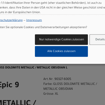
e 1:1-Identifikation Ihrer Person geht (eher staatlichen Behörden), ist auch zu
enken, dass Ihre Daten in den USA nicht in der gleichen Weise geschützt sind 
 uns in der Europäischen Union.
 GmbH
nschutzerklärung
—
Impressum
en Sie optionale Cookies und Datenverarbeitungen akzeptieren?
Nur notwendige Cookies zulassen
Details
Alle Cookies zulassen
n
GLOSS DOLOMITE METALLIC / METALLIC OBSIDIAN L
Art.Nr. 90327-6005
Epic 9
Farbe: GLOSS DOLOMITE METALLIC /
METALLIC OBSIDIAN
Grösse: XL
ETALLIC /