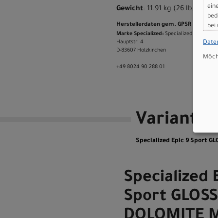
ein
Gewicht
: 11.91 kg (26 lb, 4.1 oz)
bed
Herstellerdaten gem. GPSR
bei
Marke Specialized:
Specialized Germany
Date
Hauptstr. 4
D-83607 Holzkirchen
Möcht
+49 8024 90 288 01
Variante
Specialized Epic 9 Sport 
Specialized 
Sport GLOSS
DOLOMITE M