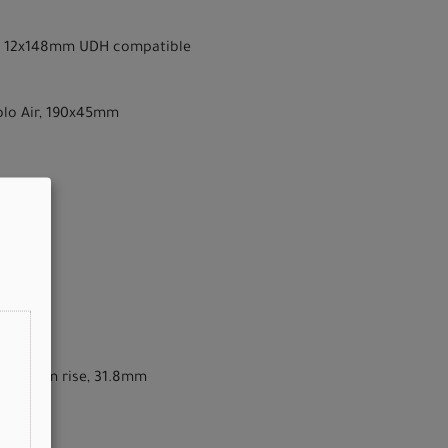
BB, 12x148mm UDH compatible
Solo Air, 190x45mm
eep, 10mm rise, 31.8mm