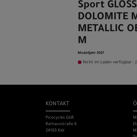
Sport GLOSS
DOLOMITE M
METALLIC O
M
Modelljahr 2027
Nicht im Laden verfügbar - J
KONTAKT
Ö
Picocycles GbR
M
Rathausstraße 6
Di
24103 Kiel
Mi