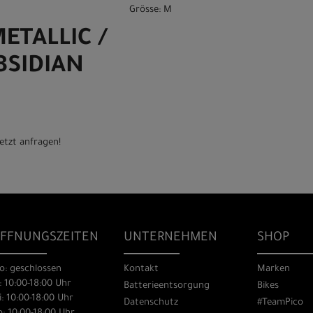
Grösse: M
ETALLIC /
BSIDIAN
etzt anfragen!
FFNUNGSZEITEN
UNTERNEHMEN
SHOP
o: geschlossen
Kontakt
Marken
: 10:00-18:00 Uhr
Batterieentsorgung
Bikes
: 10:00-18:00 Uhr
Datenschutz
#TeamPico