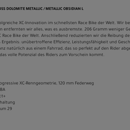
GLOSS DOLOMITE METALLIC / METALLIC OBSIDIAN L
rfolgreiche XC-Innovation im schnellsten Race Bike der Welt. Wir
n entfernten wir alles, was es ausbremste. 206 Gramm weniger Gew
XC Race Bike der Welt. Anschließend reduzierten wir die Reibung d
 Ergebnis: unübertroffene Effizienz, Leistungsfähigkeit und Gesc
nz natürlich aus einem Fahrrad, das so perfekt auf den Rider abge
das volle Potenzial des Riders zum Vorschein kommt.
rogressive XC-Renngeometrie, 120 mm Federweg
EBA
ct+
chaltung
ium 29