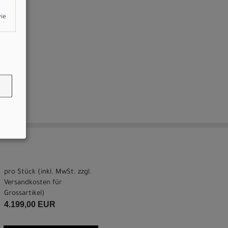
wie
pro Stück (inkl. MwSt. zzgl.
Versandkosten für
Grossartikel
)
4.199,00 EUR