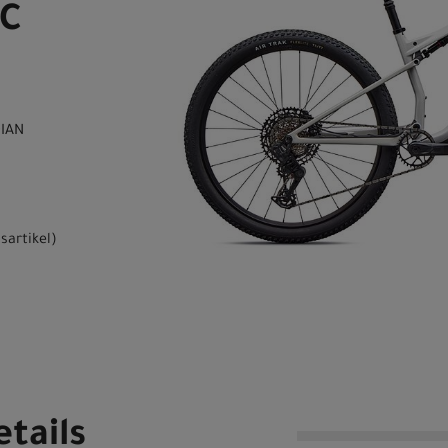
IC
DIAN
sartikel
)
tails