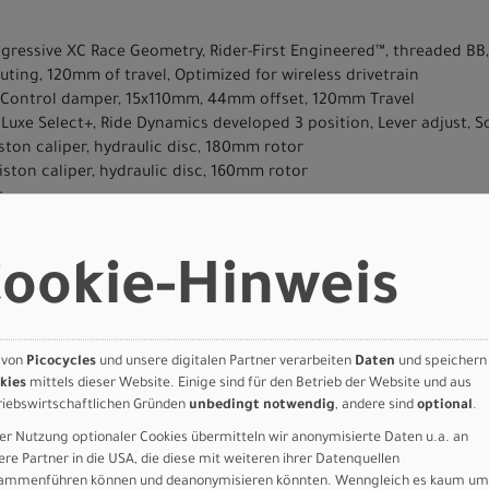
ogressive XC Race Geometry, Rider-First Engineered™, threaded 
uting, 120mm of travel, Optimized for wireless drivetrain
 Control damper, 15x110mm, 44mm offset, 120mm Travel
Luxe Select+, Ride Dynamics developed 3 position, Lever adjust, 
ston caliper, hydraulic disc, 180mm rotor
iston caliper, hydraulic disc, 160mm rotor
t
12-Speed Flattop Chain
0, 165/170mm, 55mm chainline, 32T
ookie-Hinweis
 Eagle AXS
ed Wide
t Trak, Flex Lite Casing, T5/T7 Compound, 29x2.35
Trak, Flex Lite Casing, T5/T7 Compound, 29x2.35
 von
Picocycles
und unsere digitalen Partner verarbeiten
Daten
und speichern
kies
mittels dieser Website. Einige sind für den Betrieb der Website und aus
alloy, 4-bolt, 7-degree rise
riebswirtschaftlichen Gründen
unbedingt notwendig
, andere sind
optional
.
minirise, double-butted alloy, 8-degree backsweep, 6-degree upsw
ip, 135mm length, closed end
er Nutzung optionaler Cookies übermitteln wir anonymisierte Daten u.a. an
ere Partner in die USA, die diese mit weiteren ihrer Datenquellen
ort, steel rails
ammenführen können und deanonymisieren könnten. Wenngleich es kaum um
, 30.9mm, SM: 100mm, M: 125mm, L-XL: 150mm