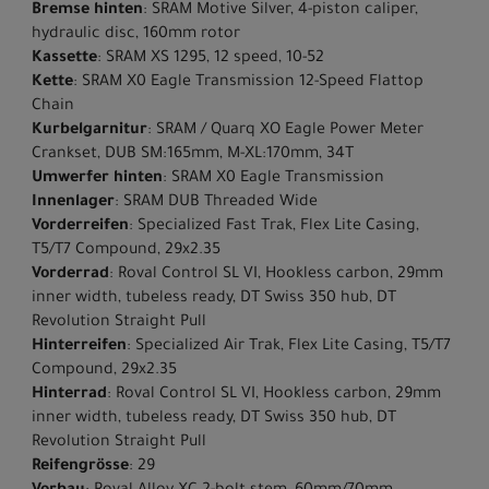
Bremse hinten
: SRAM Motive Silver, 4-piston caliper,
hydraulic disc, 160mm rotor
Kassette
: SRAM XS 1295, 12 speed, 10-52
Kette
: SRAM X0 Eagle Transmission 12-Speed Flattop
Chain
Kurbelgarnitur
: SRAM / Quarq XO Eagle Power Meter
Crankset, DUB SM:165mm, M-XL:170mm, 34T
Umwerfer hinten
: SRAM X0 Eagle Transmission
Innenlager
: SRAM DUB Threaded Wide
Vorderreifen
: Specialized Fast Trak, Flex Lite Casing,
T5/T7 Compound, 29x2.35
Vorderrad
: Roval Control SL VI, Hookless carbon, 29mm
inner width, tubeless ready, DT Swiss 350 hub, DT
Revolution Straight Pull
Hinterreifen
: Specialized Air Trak, Flex Lite Casing, T5/T7
Compound, 29x2.35
Hinterrad
: Roval Control SL VI, Hookless carbon, 29mm
inner width, tubeless ready, DT Swiss 350 hub, DT
Revolution Straight Pull
Reifengrösse
: 29