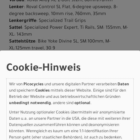
Vorbau
: Roval Alloy XC 2-bolt stem, 60mm/70mm
Lenker
: Roval Control SL Flat, 6-degree upsweep, 8-
degree backsweep, 10mm rise, 760mm, 35mm
Lenkergriffe
: Specialized Trail Grips
Sattel
: Specialized Power Expert, Ti Rails, SM: 155mm, M-
XL: 143mm
Sattelstütze
: Bike Yoke Divine SL, SM:100mm, M-
XL:125mm travel, 30.9
Gewicht
: 10.39 kg (22 lb, 14.5 oz)
Cookie-Hinweis
Herstellerdaten gem. GPSR
Marke Specialized:
Specialized Germany GmbH
Hauptstr. 4
D-83607 Holzkirchen
Wir von
Picocycles
und unsere digitalen Partner verarbeiten
Daten
und speichern
Cookies
mittels dieser Website. Einige sind für den
+49 8024 90 288 01
Betrieb der Website und aus betriebswirtschaftlichen Gründen
unbedingt notwendig
, andere sind
optional
.
Unter Nutzung optionaler Cookies übermitteln wir anonymisierte
Daten u.a. an unsere Partner in die USA, die diese mit weiteren ihrer
Varianten
Datenquellen zusammenführen können und deanonymisieren
könnten. Wenngleich es kaum um eine 1:1-Identifikation Ihrer
Person geht (eher staatlichen Behörden), ist auch zu bedenken,