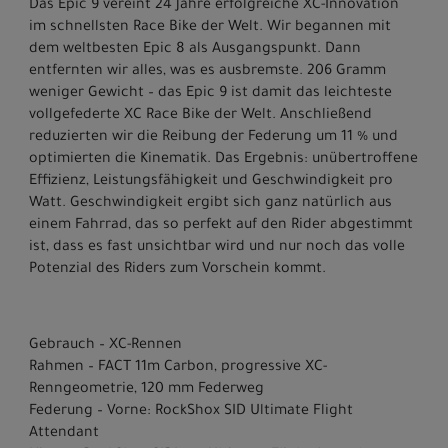
Das Epic 9 vereint 24 Jahre erfolgreiche XC-Innovation
im schnellsten Race Bike der Welt. Wir begannen mit
dem weltbesten Epic 8 als Ausgangspunkt. Dann
entfernten wir alles, was es ausbremste. 206 Gramm
weniger Gewicht – das Epic 9 ist damit das leichteste
vollgefederte XC Race Bike der Welt. Anschließend
reduzierten wir die Reibung der Federung um 11 % und
optimierten die Kinematik. Das Ergebnis: unübertroffene
Effizienz, Leistungsfähigkeit und Geschwindigkeit pro
Watt. Geschwindigkeit ergibt sich ganz natürlich aus
einem Fahrrad, das so perfekt auf den Rider abgestimmt
ist, dass es fast unsichtbar wird und nur noch das volle
Potenzial des Riders zum Vorschein kommt.
Gebrauch – XC-Rennen
Rahmen – FACT 11m Carbon, progressive XC-
Renngeometrie, 120 mm Federweg
Federung – Vorne: RockShox SID Ultimate Flight
Attendant