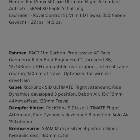
Hinten: RockShox SIDLuxe Ultimate Flight Attendant
Antrieb – SRAM X0 Eagle Schaltung
Laufräder - Roval Control SL VI mit DT Swiss 350 Naben
Gewicht – 22 lbs. 14.5 oz.
Rahmen
: FACT 11m Carbon, Progressive XC Race
Geometry, Rider-First Engineered™, threaded BB,
12x148mm UDH compatible rear dropout, internal cable
routing, 120mm of travel, Optimized for wireless
drivetrain
Gabel
: RockShox SID ULTIMATE Flight Attendant, Ride
Dynamics developed 3 position, Debon Air, 15x110mm,
44mm offset, 120mm Travel
Dämpfer hinten
: RockShox SIDLuxe ULTIMATE Flight
Attendant, Ride Dynamics developed 3 position, Solo Air,
190x45mm
Bremse vorne
: SRAM Motive Silver, 4-piston caliper,
hydraulic disc, 180mm rotor