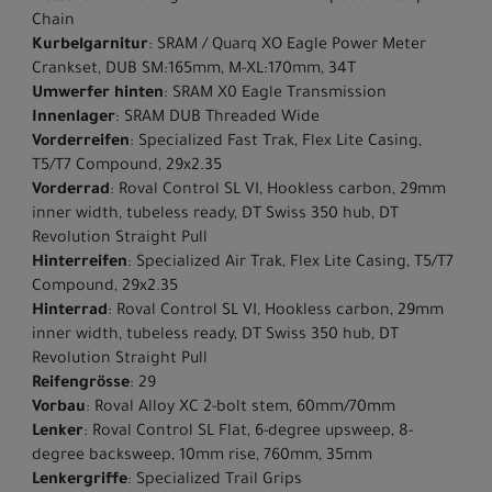
Chain
Kurbelgarnitur
: SRAM / Quarq XO Eagle Power Meter
Crankset, DUB SM:165mm, M-XL:170mm, 34T
Umwerfer hinten
: SRAM X0 Eagle Transmission
Innenlager
: SRAM DUB Threaded Wide
Vorderreifen
: Specialized Fast Trak, Flex Lite Casing,
T5/T7 Compound, 29x2.35
Vorderrad
: Roval Control SL VI, Hookless carbon, 29mm
inner width, tubeless ready, DT Swiss 350 hub, DT
Revolution Straight Pull
Hinterreifen
: Specialized Air Trak, Flex Lite Casing, T5/T7
Compound, 29x2.35
Hinterrad
: Roval Control SL VI, Hookless carbon, 29mm
inner width, tubeless ready, DT Swiss 350 hub, DT
Revolution Straight Pull
Reifengrösse
: 29
Vorbau
: Roval Alloy XC 2-bolt stem, 60mm/70mm
Lenker
: Roval Control SL Flat, 6-degree upsweep, 8-
degree backsweep, 10mm rise, 760mm, 35mm
Lenkergriffe
: Specialized Trail Grips