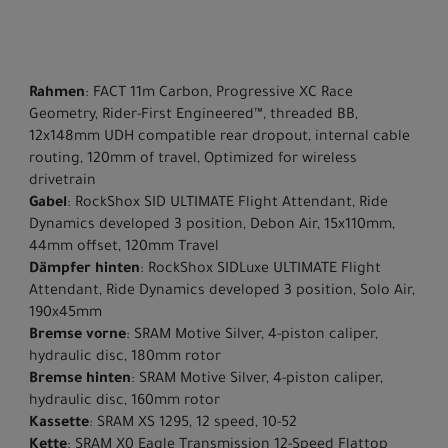
Rahmen
: FACT 11m Carbon, Progressive XC Race
Geometry, Rider-First Engineered™, threaded BB,
12x148mm UDH compatible rear dropout, internal cable
routing, 120mm of travel, Optimized for wireless
drivetrain
Gabel
: RockShox SID ULTIMATE Flight Attendant, Ride
Dynamics developed 3 position, Debon Air, 15x110mm,
44mm offset, 120mm Travel
Dämpfer hinten
: RockShox SIDLuxe ULTIMATE Flight
Attendant, Ride Dynamics developed 3 position, Solo Air,
190x45mm
Bremse vorne
: SRAM Motive Silver, 4-piston caliper,
hydraulic disc, 180mm rotor
Bremse hinten
: SRAM Motive Silver, 4-piston caliper,
hydraulic disc, 160mm rotor
Kassette
: SRAM XS 1295, 12 speed, 10-52
Kette
: SRAM X0 Eagle Transmission 12-Speed Flattop