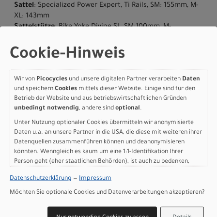
Sattel
: Specialized Power Expert, Ti Rails, SM: 155mm, M-
XL: 143mm
Sattelstütze
: Bike Yoke Divine SL, SM:100mm, M-
XL:125mm travel, 30.9
Gewicht
: 10.39 kg (22 lb, 14.5 oz)
Cookie-Hinweis
Herstellerdaten gem. GPSR
Marke Specialized:
Specialized Germany GmbH
Wir von
Picocycles
und unsere digitalen Partner verarbeiten
Daten
Hauptstr. 4
und speichern
Cookies
mittels dieser Website. Einige sind für den
D-83607 Holzkirchen
Betrieb der Website und aus betriebswirtschaftlichen Gründen
+49 8024 90 288 01
unbedingt notwendig
, andere sind
optional
.
Unter Nutzung optionaler Cookies übermitteln wir anonymisierte
Daten u.a. an unsere Partner in die USA, die diese mit weiteren ihrer
Datenquellen zusammenführen können und deanonymisieren
Varianten
könnten. Wenngleich es kaum um eine 1:1-Identifikation Ihrer
Person geht (eher staatlichen Behörden), ist auch zu bedenken,
dass Ihre Daten in den USA nicht in der gleichen Weise geschützt
Datenschutzerklärung
—
Impressum
sind wie bei uns in der Europäischen Union.
Möchten Sie optionale Cookies und Datenverarbeitungen akzeptieren?
Specialized Epic 9 Pro