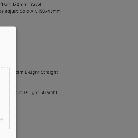
ffset, 120mm Travel
te adjust, Solo Air, 190x45mm
 hub, Sapim D-Light Straight
 hub, Sapim D-Light Straight
wie