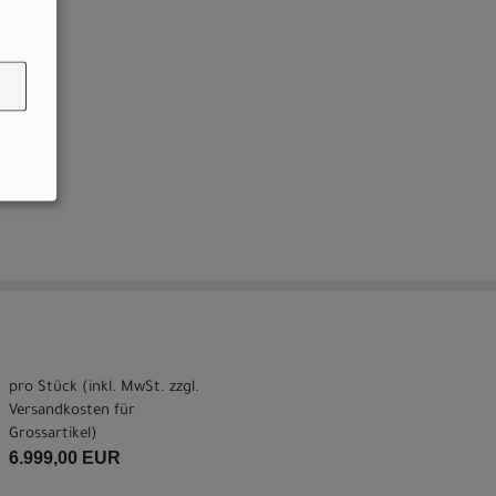
pro Stück (inkl. MwSt. zzgl.
Versandkosten für
Grossartikel
)
6.999,00 EUR