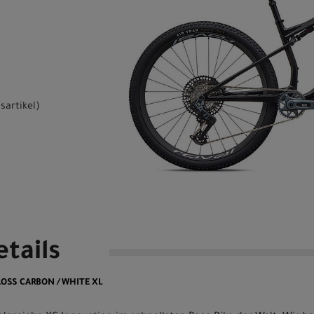
sartikel
)
tails
GLOSS CARBON / WHITE XL