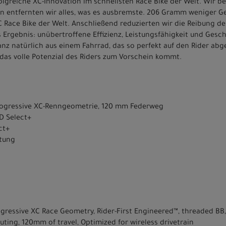
rfolgreiche XC-Innovation im schnellsten Race Bike der Welt. Wir
n entfernten wir alles, was es ausbremste. 206 Gramm weniger Gew
XC Race Bike der Welt. Anschließend reduzierten wir die Reibung d
 Ergebnis: unübertroffene Effizienz, Leistungsfähigkeit und Gesc
nz natürlich aus einem Fahrrad, das so perfekt auf den Rider abge
das volle Potenzial des Riders zum Vorschein kommt.
rogressive XC-Renngeometrie, 120 mm Federweg
D Select+
ct+
ltung
ogressive XC Race Geometry, Rider-First Engineered™, threaded 
uting, 120mm of travel, Optimized for wireless drivetrain