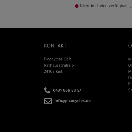
Nicht im Laden verfügbar - J
KONTAKT
Ö
Picocycles GbR
M
Rathausstraße 6
Di
24103 Kiel
Mi
Do
Fr
Sa
0431 666 83 57
info@picocycles.de