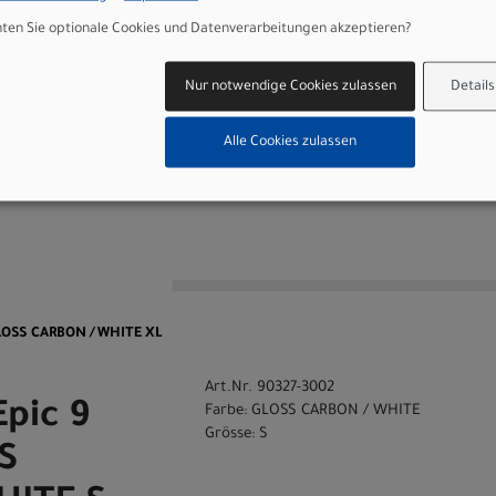
 30.9, SM: 125mm, M: 150mm, L-XL: 170mm Travel, 0mm offset
en Sie optionale Cookies und Datenverarbeitungen akzeptieren?
)
Nur notwendige Cookies zulassen
Details
 GmbH
Alle Cookies zulassen
n
GLOSS CARBON / WHITE XL
Art.Nr. 90327-3002
Epic 9
Farbe: GLOSS CARBON / WHITE
Grösse: S
S