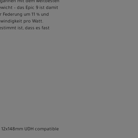
 begannen mit dem weltbesten
icht – das Epic 9 ist damit
er Federung um 11 % und
hwindigkeit pro Watt.
stimmt ist, dass es fast
BB, 12x148mm UDH compatible