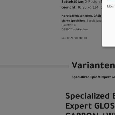
Sattelstütze
: X-Fusion Manic,
Möcht
Gewicht
: 10.95 kg (24 lb, 2.2 oz
Herstellerdaten gem. GPSR
Marke Specialized:
Specialized Germany
Hauptstr. 4
D-83607 Holzkirchen
+49 8024 90 288 01
Variante
Specialized Epic 9 Expert 
Specialized 
Expert GLOS