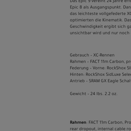
Das Epic 9 vereint 24 Jahre e
Epic 8 als Ausgangspunkt. Dan
das leichteste vollgefederte 
optimierten die Kinematik. Das
Geschwindigkeit ergibt sich ga
unsichtbar wird und nur noch 
Gebrauch – XC-Rennen
Rahmen – FACT 11m Carbon, p
Federung – Vorne: RockShox SI
Hinten: RockShox SidLuxe Sele
Antrieb – SRAM GX Eagle Scha
Gewicht – 24 lbs. 2.2 oz.
Rahmen
: FACT 11m Carbon, Pr
rear dropout, internal cable ro