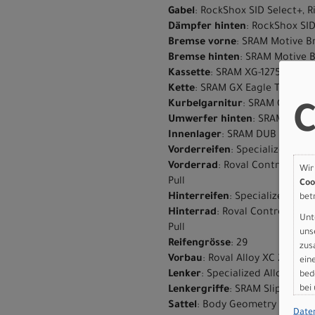
Gabel
: RockShox SID Select+, 
Dämpfer hinten
: RockShox SI
Bremse vorne
: SRAM Motive Br
Bremse hinten
: SRAM Motive B
Kassette
: SRAM XG-1275 Transm
Kette
: SRAM GX Eagle Transmi
Kurbelgarnitur
: SRAM GX Eag
C
Umwerfer hinten
: SRAM GX Ea
Innenlager
: SRAM DUB Thread
Vorderreifen
: Specialized Fas
Vorderrad
: Roval Control SL V
Wir
Pull
Coo
Hinterreifen
: Specialized Air 
bet
Hinterrad
: Roval Control SL V
Unt
Pull
uns
Reifengrösse
: 29
zus
Vorbau
: Roval Alloy XC 2-bol
ein
bed
Lenker
: Specialized Alloy Mi
bei
Lenkergriffe
: SRAM Slip on wi
Sattel
: Body Geometry Power C
Date