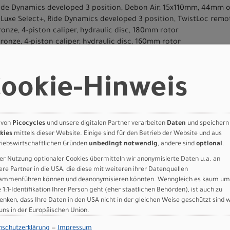
Ride Dynamics developed 3 position, Debon Air, 15x110mm, 44mm o
DLuxe Select+, Ride Dynamics developed 3 position, TwistLoc remo
onze, 4-piston caliper, hydraulic disc, 180mm rotor
ronze, 4-piston caliper, hydraulic disc, 160mm rotor
ission 12-Speed 10-52t
ssion 12-Speed Flattop Chain
le, DUB, SM:165mm, M-XL:170mm, 34T
ookie-Hinweis
gle AXS Transmission
ed Wide
t Trak, Flex Lite Casing, T5/T7 Compound, 29x2.35
, Hookless carbon, 29mm inner width, tubeless ready, DT Swiss 370
 von
Picocycles
und unsere digitalen Partner verarbeiten
Daten
und speichern
kies
mittels dieser Website. Einige sind für den Betrieb der Website und aus
Trak, Flex Lite Casing, T5/T7 Compound, 29x2.35
riebswirtschaftlichen Gründen
unbedingt notwendig
, andere sind
optional
.
, Hookless carbon, 29mm inner width, tubeless ready, DT Swiss 370
er Nutzung optionaler Cookies übermitteln wir anonymisierte Daten u.a. an
ere Partner in die USA, die diese mit weiteren ihrer Datenquellen
ammenführen können und deanonymisieren könnten. Wenngleich es kaum um
t stem, 60mm/70mm
e 1:1-Identifikation Ihrer Person geht (eher staatlichen Behörden), ist auch zu
enken, dass Ihre Daten in den USA nicht in der gleichen Weise geschützt sind 
nirise, 10mm rise, 750mm, 35mm clamp
 uns in der Europäischen Union.
th Twist-Loc
omp, chrome alloy rails
nschutzerklärung
—
Impressum