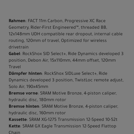
Rahmen
: FACT 11m Carbon, Progressive XC Race
Geometry, Rider-First Engineered™, threaded BB,
12x148mm UDH compatible rear dropout, internal cable
routing, 120mm of travel, Optimized for wireless
drivetrain
Gabel
: RockShox SID Select+, Ride Dynamics developed 3
position, Debon Air, 15x110mm, 44mm offset, 120mm
Travel
Dämpfer hinten
: RockShox SIDLuxe Select+, Ride
Dynamics developed 3 position, TwistLoc remote adjust,
Solo Air, 190x45mm
Bremse vorne
: SRAM Motive Bronze, 4-piston caliper,
hydraulic disc, 180mm rotor
Bremse hinten
: SRAM Motive Bronze, 4-piston caliper,
hydraulic disc, 160mm rotor
Kassette
: SRAM XG-1275 Transmission 12-Speed 10-52t
Kette
: SRAM GX Eagle Transmission 12-Speed Flattop
Chain