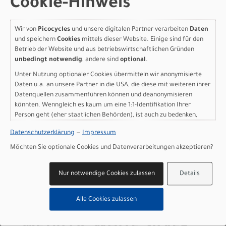
Cookie-Hinweis
Sattelstütze
: X-Fusion Manic, 30.9, SM: 125mm, M:
150mm, L-XL: 170mm Travel, 0mm offset
Gewicht
: 10.95 kg (24 lb, 2.2 oz)
Wir von
Picocycles
und unsere digitalen Partner verarbeiten
Daten
und speichern
Cookies
mittels dieser Website. Einige sind für den
Herstellerdaten gem. GPSR
Betrieb der Website und aus betriebswirtschaftlichen Gründen
Marke Specialized:
Specialized Germany GmbH
unbedingt notwendig
, andere sind
optional
.
Hauptstr. 4
D-83607 Holzkirchen
Unter Nutzung optionaler Cookies übermitteln wir anonymisierte
Daten u.a. an unsere Partner in die USA, die diese mit weiteren ihrer
+49 8024 90 288 01
Datenquellen zusammenführen können und deanonymisieren
könnten. Wenngleich es kaum um eine 1:1-Identifikation Ihrer
Person geht (eher staatlichen Behörden), ist auch zu bedenken,
dass Ihre Daten in den USA nicht in der gleichen Weise geschützt
Datenschutzerklärung
—
Impressum
Varianten
sind wie bei uns in der Europäischen Union.
Möchten Sie optionale Cookies und Datenverarbeitungen akzeptieren?
Nur notwendige Cookies zulassen
Details
Specialized Epic 9 Expert
Alle Cookies zulassen
GLOSS AGAVE GREY /