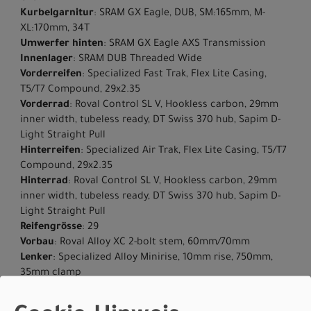
Kurbelgarnitur
: SRAM GX Eagle, DUB, SM:165mm, M-
XL:170mm, 34T
Umwerfer hinten
: SRAM GX Eagle AXS Transmission
Innenlager
: SRAM DUB Threaded Wide
Vorderreifen
: Specialized Fast Trak, Flex Lite Casing,
T5/T7 Compound, 29x2.35
Vorderrad
: Roval Control SL V, Hookless carbon, 29mm
inner width, tubeless ready, DT Swiss 370 hub, Sapim D-
Light Straight Pull
Hinterreifen
: Specialized Air Trak, Flex Lite Casing, T5/T7
Compound, 29x2.35
Hinterrad
: Roval Control SL V, Hookless carbon, 29mm
inner width, tubeless ready, DT Swiss 370 hub, Sapim D-
Light Straight Pull
Reifengrösse
: 29
Vorbau
: Roval Alloy XC 2-bolt stem, 60mm/70mm
Lenker
: Specialized Alloy Minirise, 10mm rise, 750mm,
35mm clamp
Lenkergriffe
: SRAM Slip on with Twist-Loc
Sattel
: Body Geometry Power Comp, chrome alloy rails