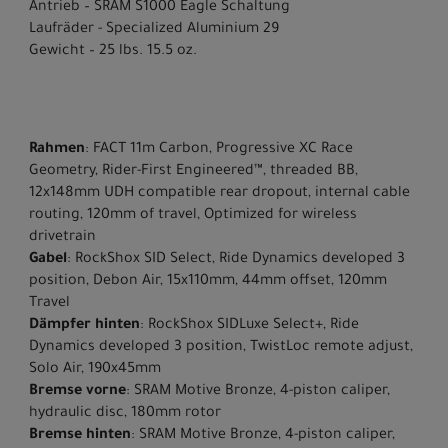
Antrieb – SRAM S1000 Eagle Schaltung
Laufräder - Specialized Aluminium 29
Gewicht – 25 lbs. 15.5 oz.
Rahmen
: FACT 11m Carbon, Progressive XC Race
Geometry, Rider-First Engineered™, threaded BB,
12x148mm UDH compatible rear dropout, internal cable
routing, 120mm of travel, Optimized for wireless
drivetrain
Gabel
: RockShox SID Select, Ride Dynamics developed 3
position, Debon Air, 15x110mm, 44mm offset, 120mm
Travel
Dämpfer hinten
: RockShox SIDLuxe Select+, Ride
Dynamics developed 3 position, TwistLoc remote adjust,
Solo Air, 190x45mm
Bremse vorne
: SRAM Motive Bronze, 4-piston caliper,
hydraulic disc, 180mm rotor
Bremse hinten
: SRAM Motive Bronze, 4-piston caliper,