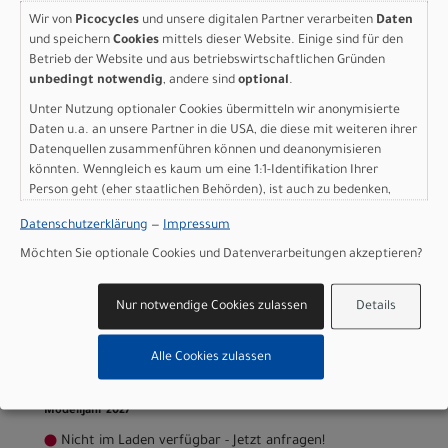
Herstellerdaten gem. GPSR
Wir von
Picocycles
und unsere digitalen Partner verarbeiten
Daten
Marke Specialized:
Specialized Germany GmbH
und speichern
Cookies
mittels dieser Website. Einige sind für den
Hauptstr. 4
Betrieb der Website und aus betriebswirtschaftlichen Gründen
D-83607 Holzkirchen
unbedingt notwendig
, andere sind
optional
.
+49 8024 90 288 01
Unter Nutzung optionaler Cookies übermitteln wir anonymisierte
Daten u.a. an unsere Partner in die USA, die diese mit weiteren ihrer
Datenquellen zusammenführen können und deanonymisieren
könnten. Wenngleich es kaum um eine 1:1-Identifikation Ihrer
Person geht (eher staatlichen Behörden), ist auch zu bedenken,
Varianten
dass Ihre Daten in den USA nicht in der gleichen Weise geschützt
Datenschutzerklärung
—
Impressum
sind wie bei uns in der Europäischen Union.
Möchten Sie optionale Cookies und Datenverarbeitungen akzeptieren?
Specialized Epic 9 Comp
Nur notwendige Cookies zulassen
Details
GLOSS RUBY METALLIC /
Alle Cookies zulassen
METALLIC WHITE SILVER S
Modelljahr 2027
Nicht im Laden verfügbar - Jetzt anfragen!