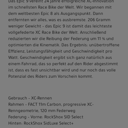
Das Epic 9 vereint 24 Jahre erfolgreiche XC-Innovation
im schnellsten Race Bike der Welt. Wir begannen mit
dem weltbesten Epic 8 als Ausgangspunkt. Dann
entfernten wir alles, was es ausbremste. 206 Gramm
weniger Gewicht – das Epic 9 ist damit das leichteste
vollgefederte XC Race Bike der Welt. Anschließend
reduzierten wir die Reibung der Federung um 11 % und
optimierten die Kinematik. Das Ergebnis: unübertroffene
Effizienz, Leistungsfähigkeit und Geschwindigkeit pro
Watt. Geschwindigkeit ergibt sich ganz natürlich aus
einem Fahrrad, das so perfekt auf den Rider abgestimmt
ist, dass es fast unsichtbar wird und nur noch das volle
Potenzial des Riders zum Vorschein kommt.
Gebrauch – XC-Rennen
Rahmen – FACT 11m Carbon, progressive XC-
Renngeometrie, 120 mm Federweg
Federung – Vorne: RockShox SID Select
Hinten: RockShox SidLuxe Select+