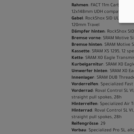
Rahmen
: FACT 11m Carbon, Pr
12x148mm UDH compatible rear 
Gabel
: RockShox SID ULTIMATE 
120mm Travel
Dämpfer hinten
: RockShox SI
Bremse vorne
: SRAM Motive Si
Bremse hinten
: SRAM Motive Si
Kassette
: SRAM XS 1295, 12 spe
Kette
: SRAM X0 Eagle Transmi
Kurbelgarnitur
: SRAM X0 Eagl
Umwerfer hinten
: SRAM X0 Ea
Innenlager
: SRAM DUB Thread
Vorderreifen
: Specialized Fas
Vorderrad
: Roval Control SL V
straight pull spokes, 28h
Hinterreifen
: Specialized Air 
Hinterrad
: Roval Control SL V
straight pull spokes, 28h
Reifengrösse
: 29
Vorbau
: Specialized Pro SL, all