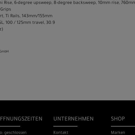
ni Rise, 6-degree upsweep, 8-degree backsweep, 10mm rise, 760m
 Grips
rt, Ti Rails, 143mm/155mm
SL, 100 / 125mm travel, 30.9
z)
 GmbH
FFNUNGSZEITEN
UNTERNEHMEN
SHOP
o: geschlossen
Kontakt
Marken