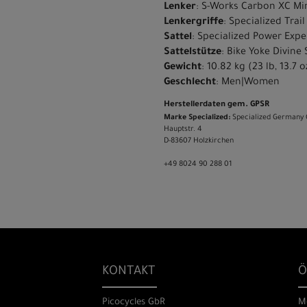
Lenker
: S-Works Carbon XC Mi
Lenkergriffe
: Specialized Trail
Sattel
: Specialized Power Expe
Sattelstütze
: Bike Yoke Divine 
Gewicht
: 10.82 kg (23 lb, 13.7 o
Geschlecht
: Men|Women
Herstellerdaten gem. GPSR
Marke Specialized:
Specialized Germany
Hauptstr. 4
D-83607 Holzkirchen
+49 8024 90 288 01
KONTAKT
Ö
Picocycles GbR
M