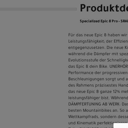
Produktde
Specialized Epic 8 Pro - SR
Für das neue Epic 8 haben wir 
Leistungsfähigkeit; der Effiz
entgegenzusetzen. Die neue Kin
während die Dämpfer mit spezi
Evolutionsstufe der Schnelligk
das Epic 8 dein Bike. UNERHÖR
Performance der progressiven G
Beschleunigungen sorgt und au
des Rahmens präzisestes Hand
das neue Epic 8 ganze 12% meh
leistungsfähiger bist. Während
DÄMPFERTUNING AB WERK: Das S
besten Mountainbikes an. So a
Wettkampfrads, sondern dessen
und Kinematik perfektionieren