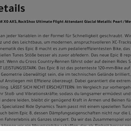
tails
AM X0 AXS, RockShox Ultimate Flight Attendant Glacial Metallic Pearl / Met
an jeder Variablen in der Formel für Schnelligkeit geschraubt. W
ienz und des Leichtbaus, um modernen, anspruchsvolleren XC-Tracks
ematik des Epic 8 macht es zum pedaliereffizientesten Bike, das 
ellen Tunes Stöße besser als zuvor abfedern. Das neue Epic 8 rep
eit. Wenn du Cross Country-Rennen fährst oder auf deinen Rides Sch
T LEISTUNGSSTARK: Das Epic 8 ist das potenteste 120-mm-Bike auf 
eometrie überwältigt sein, die im technischen Gelände brilliert,
f Anstiegen mit Effizienz überzeugt. Dabei garantiert die extrem
ling. LÄSST SICH NICHT ERSCHÜTTERN: Im Vergleich zur vorherge
r Stoß- und Vibrationskräfte; sodass du langsamer ermüdest und 
 andere leiden, bleibt dir genügend Kraft in Armen und Beinen fü
pecialized Ride Dynamics Team passt mit einem speziellen Tuni
uch beim Epic 8, dessen Dämpfungseigenschaften nicht nur die Le
 Fahrerlebnis als Ganzes steigert. Da wir das Zusammenspiel vo
, können wir ein Mountainbike schaffen, das als Einheit besser pe