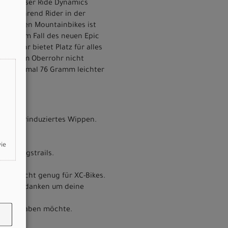
nnte unser Ride Dynamics
iv, während Rider in der
gefederten Mountainbikes ist
indest im Fall des neuen Epic
terrohr bietet Platz für alles
Lenker am Oberrohr nicht
 noch einmal 76 Gramm leichter
pedalierinduziertes Wippen.
unes.
wie
ieblingstrails.
sind leicht genug für XC-Bikes.
keine Gedanken um deine
ck dabeihaben möchte.