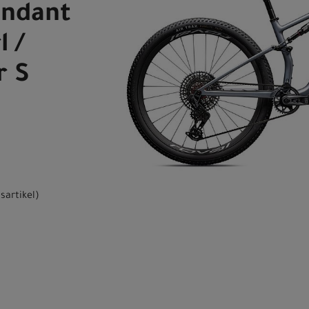
endant
l /
r S
sartikel
)