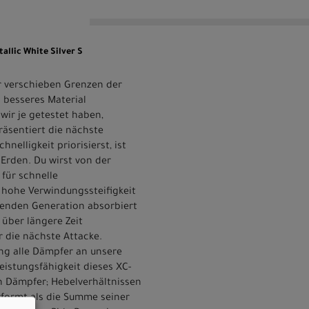
allic White Silver S
ir verschieben Grenzen der
 besseres Material
wir je getestet haben,
räsentiert die nächste
nelligkeit priorisierst, ist
Erden. Du wirst von der
 für schnelle
 hohe Verwindungssteifigkeit
henden Generation absorbiert
über längere Zeit
r die nächste Attacke.
ng alle Dämpfer an unsere
istungsfähigkeit dieses XC-
n Dämpfer; Hebelverhältnissen
rformt als die Summe seiner