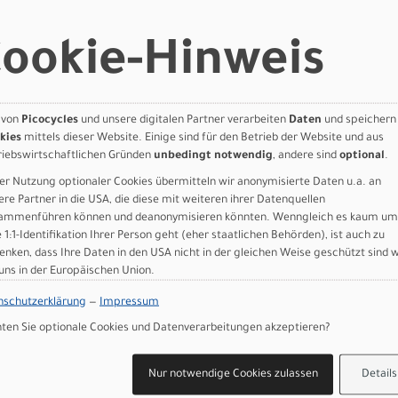
ND MASCHINE: Dank der optimierten Kinematik des Fahrwerks ko
uzierte Wippen um ganze 20% reduzieren – die Federung bleibt akt
ookie-Hinweis
 Pedaliereffizienz verharren. Unter den von uns getesteten, voll
eim Pedalieren. WENIGER IST MEHR: Und gespart ist verdient – zum
gleichzeitig um zwei neue Features reicher: Die SWAT™ Box 4.0 im Un
m Track. Und der integrierte Lenkanschlag sorgt dafür; dass der 
 von
Picocycles
und unsere digitalen Partner verarbeiten
Daten
und speichern
sächlich ist das S-Works Epic 8 Rahmenset trotz der zwei Features
kies
mittels dieser Website. Einige sind für den Betrieb der Website und aus
pic Rahmen aller Zeiten.
riebswirtschaftlichen Gründen
unbedingt notwendig
, andere sind
optional
.
er Nutzung optionaler Cookies übermitteln wir anonymisierte Daten u.a. an
ere Partner in die USA, die diese mit weiteren ihrer Datenquellen
-Bike auf Erden. Ganze 12% mehr Stoßdämpfung und 20% weniger 
ammenführen können und deanonymisieren könnten. Wenngleich es kaum um
abel und RockShox SIDLuxe Ultimate Dämpfer mit Ride Dynamics T
e 1:1-Identifikation Ihrer Person geht (eher staatlichen Behörden), ist auch zu
r mit drei einzigartigen Dämpfermodi.
enken, dass Ihre Daten in den USA nicht in der gleichen Weise geschützt sind 
 überzeugen überall; auf World Cups und am Wochenende auf den L
 uns in der Europäischen Union.
 an der Kurbelachse mit dem Quarq Powermeter.
nschutzerklärung
—
Impressum
sen mit jeweils vier Kolben leisten Bremskraft für Trailbikes und 
 und robusten SRAM X0 Eagle Transmission Antrieb musst du dir 
en Sie optionale Cookies und Datenverarbeitungen akzeptieren?
terrohr für alle Essentials, die man bei einer Panne auf dem Tra
Nur notwendige Cookies zulassen
Details