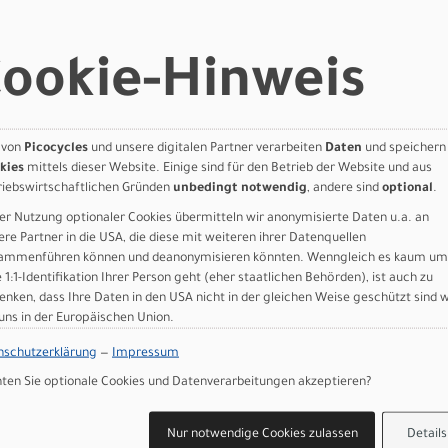
ogressive XC Race Geometry, Rider-First Engineered™, SWAT downt
ookie-Hinweis
dropout, internal cable routing, 120mm of travel
Ride Dynamics developed 3 position, TwistLoc remote adjust, Debo
DLuxe Select+, Ride Dynamics developed 3 position, TwistLoc remo
 von
Picocycles
und unsere digitalen Partner verarbeiten
Daten
und speichern
kies
mittels dieser Website. Einige sind für den Betrieb der Website und aus
0, 2-piston caliper, hydraulic disc, 180mm rotor
riebswirtschaftlichen Gründen
unbedingt notwendig
, andere sind
optional
.
00, 2-piston caliper, hydraulic disc, 180mm rotor
2-speed, 10-51t
er Nutzung optionaler Cookies übermitteln wir anonymisierte Daten u.a. an
ere Partner in die USA, die diese mit weiteren ihrer Datenquellen
200, 34t, XS:165mm, S-M:170mm, L-XL:175mm
ammenführen können und deanonymisieren könnten. Wenngleich es kaum um
e 1:1-Identifikation Ihrer Person geht (eher staatlichen Behörden), ist auch zu
 Di2, 12-speed
enken, dass Ihre Daten in den USA nicht in der gleichen Weise geschützt sind 
1, Threaded
 uns in der Europäischen Union.
 Trak, Flex Lite Casing, T5/T7 Compound, TLR, 29x2.35
, Hookless carbon, 29mm inner width, tubeless ready, DT Swiss 370
nschutzerklärung
—
Impressum
en Sie optionale Cookies und Datenverarbeitungen akzeptieren?
 Trak, Flex Lite Casing, T5/T7 Compound, TLR, 29x2.35
, Hookless carbon, 29mm inner width, tubeless ready, DT Swiss 370
Nur notwendige Cookies zulassen
Details