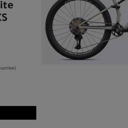
ite
XS
sartikel
)