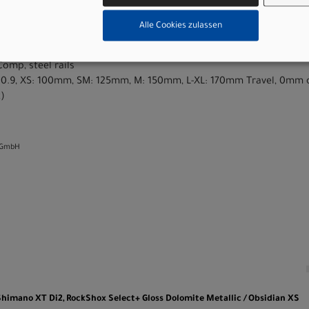
ged alloy, 4-bolt, 6-degree rise
Alle Cookies zulassen
irise, 10mm rise, 750mm, 31.8mm clamp
th Twist-Loc
omp, steel rails
 30.9, XS: 100mm, SM: 125mm, M: 150mm, L-XL: 170mm Travel, 0mm 
z)
 GmbH
n
 Shimano XT Di2, RockShox Select+ Gloss Dolomite Metallic / Obsidian XS