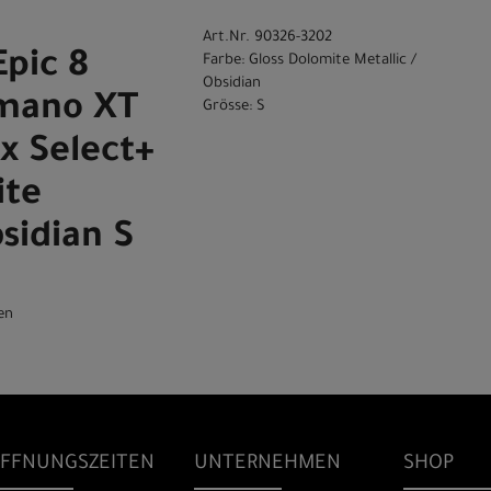
Art.Nr. 90326-3202
Epic 8
Farbe: Gloss Dolomite Metallic /
Obsidian
imano XT
Grösse: S
x Select+
ite
bsidian S
en
FFNUNGSZEITEN
UNTERNEHMEN
SHOP