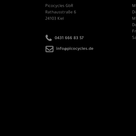
Picocycles GbR
M
Rathausstraße 6
Di
24103 Kiel
Mi
Do
Fr
Sa
0431 666 83 57
info@picocycles.de