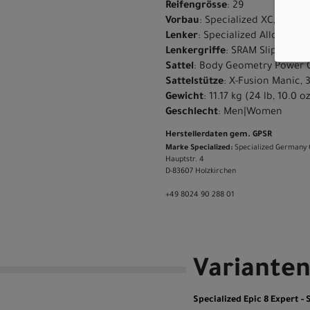
Reifengrösse
: 29
Vorbau
: Specialized XC, 3D-for
Lenker
: Specialized Alloy Min
Lenkergriffe
: SRAM Slip on wi
Sattel
: Body Geometry Power C
Sattelstütze
: X-Fusion Manic,
Gewicht
: 11.17 kg (24 lb, 10.0 o
Geschlecht
: Men|Women
Herstellerdaten gem. GPSR
Marke Specialized:
Specialized Germany
Hauptstr. 4
D-83607 Holzkirchen
+49 8024 90 288 01
Variante
Specialized Epic 8 Expert -