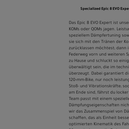
Specialized Epic 8 EVO Expe
Das Epic 8 EVO Expert ist unser
KOMs oder QOMs jagen. Leistung
speziellem Dämpfertuning sowo
sie sich mit den Tränen der Ko
zurücklassen möchtest; dann i
Federweg vorn und weiteren Spe
zu Hause und schluckt so eini
überwältigt sein, die im techn
überzeugt. Dabei garantiert d
120-mm-Bike, nur noch leistu
Stoß- und Vibrationskräfte; s
am Ende sind, fährst du lock
Team passt mit einem speziell
Dämpfungseigenschaften nicht 
wir das Zusammenspiel von Däm
schaffen, das als Einheit be
optimierten Kinematik des Fa