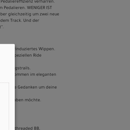
Pedaliereffizienz verharren.
im Pedalieren. WENIGER IST
aber gleichzeitig um zwei neue
f dem Track. Und der
“.
pedalierinduziertes Wippen.
 mit speziellen Ride
ieblingstrails.
sse und kommen im eleganten
dir keine Gedanken um deine
ck dabeihaben möchte.
torage, threaded BB,