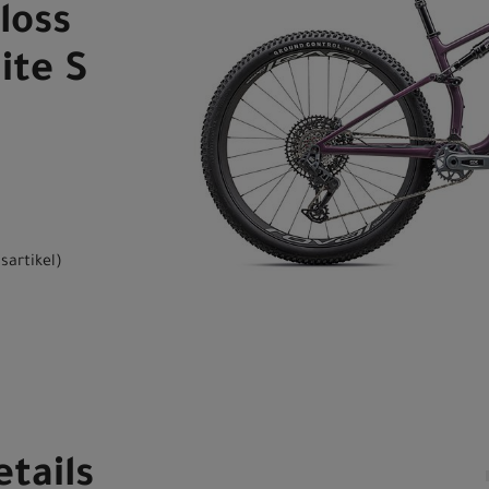
loss
ite S
sartikel
)
tails