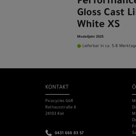
Performance
Gloss Cast L
White XS
Modelljahr 2025
Lieferbar in ca. 5-8 Werktag
KONTAKT
Ö
Picocycles GbR
M
Rathausstraße 6
Di
24103 Kiel
Mi
Do
Fr
Sa
0431 666 83 57