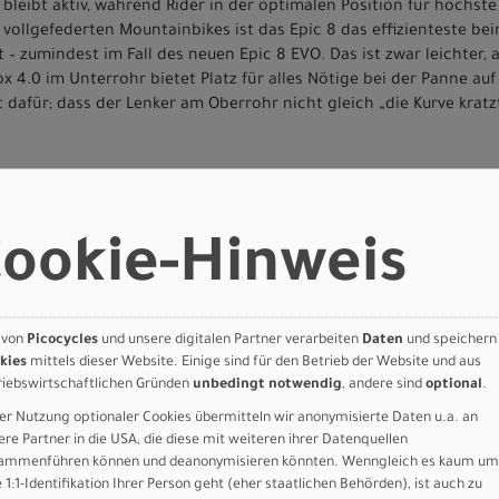
bleibt aktiv, während Rider in der optimalen Position für höchste 
vollgefederten Mountainbikes ist das Epic 8 das effizienteste be
 – zumindest im Fall des neuen Epic 8 EVO. Das ist zwar leichter, 
x 4.0 im Unterrohr bietet Platz für alles Nötige bei der Panne au
 dafür; dass der Lenker am Oberrohr nicht gleich „die Kurve kratzt
-Bike auf Erden. Ganze 12% mehr Stoßdämpfung und 20% weniger 
te mit 130 mm Federweg und FOX FLOAT Performance Elite Dämpfer
ookie-Hinweis
 überzeugen überall; auf World Cups und am Wochenende auf den L
msen mit jeweils vier Kolben leisten Bremskraft der Spitzenkla
 und robusten SRAM GX Eagle AXS Transmission Antrieb musst du 
 von
Picocycles
und unsere digitalen Partner verarbeiten
Daten
und speichern
kies
mittels dieser Website. Einige sind für den Betrieb der Website und aus
riebswirtschaftlichen Gründen
unbedingt notwendig
, andere sind
optional
.
terrohr für alle Essentials, die man bei einer Panne auf dem Tra
er Nutzung optionaler Cookies übermitteln wir anonymisierte Daten u.a. an
ere Partner in die USA, die diese mit weiteren ihrer Datenquellen
ammenführen können und deanonymisieren könnten. Wenngleich es kaum um
e 1:1-Identifikation Ihrer Person geht (eher staatlichen Behörden), ist auch zu
ogressive XC Geometry, Rider-First Engineered™, SWAT downtube s