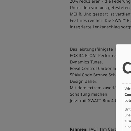
20% reduzieren – die Federung 
Unter den von uns getesteten, 
MEHR: Und gespart ist verdient
Features reicher: Die SWAT™ Bo
integrierte Lenkanschlag sorgt
Das leistungsfähigste 120-mm
FOX 34 FLOAT Performance Eli
Dynamics Tunes.
C
Roval Control Carbonlaufräder
SRAM Code Bronze Scheibenbre
Design daher.
Mit dem extrem zuverlässigen
Wir
Schaltung machen.
Coo
bet
Jetzt mit SWAT™ Box 4.0 im Un
Unt
uns
zus
ein
Rahmen
: FACT 11m Carbon, Pr