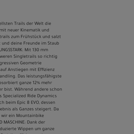
llsten Trails der Welt die
 mit neuer Kinematik und
trails zum Frühstück und salzt
st und deine Freunde im Staub
STUNGSSTARK: Mit 130 mm
weren Singletrails so richtig
ogressiven Geometrie
auf Anstiegen mit Effizienz
andling. Das leistungsfähigste
absorbiert ganze 12% mehr
ger bist. Während andere schon
s Specialized Ride Dynamics
ch beim Epic 8 EVO, dessen
bnis als Ganzes steigert. Da
 wir ein Mountainbike
ND MASCHINE: Dank der
nduzierte Wippen um ganze