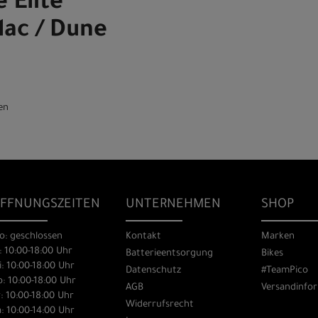
 Elite
ilac / Dune
en
FFNUNGSZEITEN
UNTERNEHMEN
SHOP
o: geschlossen
Kontakt
Marken
: 10:00-18:00 Uhr
Batterieentsorgung
Bikes
: 10:00-18:00 Uhr
Datenschutz
#TeamPico
: 10:00-18:00 Uhr
AGB
Versandinfo
: 10:00-18:00 Uhr
Widerrufsrecht
: 10:00-14:00 Uhr