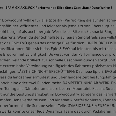
rt - SRAM GX AXS, FOX Performance Elite Gloss Cast Lilac / Dune White S
 Downcountry-Bike für alle (positiv) Verrückten; die auf den schne
sfähiger; effizienter und leichter als jemals zuvor, überzeugt es
hl bergauf als auch bergab. Wer dieses Bike rockt, snackt Single
nkurrenz. Wenn du der Schnellste auf euren Singletrails sein will
st das Epic EVO genau das richtige Bike für dich. UNERHÖRT LEI
zifikationen fühlt sich das Epic 8 EVO auf leichten bis mittelsch
ge Brocken mit Leichtigkeit. Du wirst von der Performance der pr
ischen Gelände brilliert, für schnelle Beschleunigungen sorgt und 
ie extrem hohe Verwindungssteifigkeit des Rahmens präzisestes H
ngsfähiger. LÄSST SICH NICHT ERSCHÜTTERN: Das neue Epic 8 EVO 
odass du langsamer ermüdest und über längere Zeit leistungsfähi
er noch eine oder zwei Runden mehr. DÄMPFERTUNING AB WERK: Da
en Tuning alle Dämpfer an unsere besten Mountainbikes an. So au
nur die Leistungsfähigkeit im Downcountry, sondern das Fahrerle
pfer; Hebelverhältnissen und Kinematik perfektionieren, können
sser performt als die Summe seiner Teile. SYMBIOSE AUS MENSCH U
hrwerks konnte unser Ride Dynamics Team das durch Pedalieren i