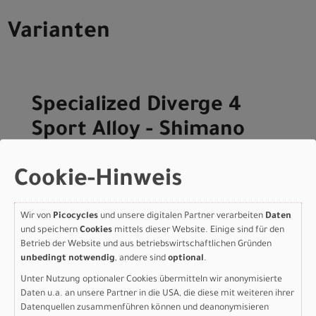
Varianten
Specialized Diverge 4
Sport Alloy - Shimano
CUES Gloss Dark Navy /
Cookie-Hinweis
Dolomite Metallic 54
Modelljahr 2026
Wir von
Picocycles
und unsere digitalen Partner verarbeiten
Daten
Jetzt anfragen & Probe fahren - sofort im Laden
und speichern
Cookies
mittels dieser Website. Einige sind für den
verfügbar!
Betrieb der Website und aus betriebswirtschaftlichen Gründen
Art.Nr. 95426-6354
unbedingt notwendig
, andere sind
optional
.
Farbe: Gloss Dark Navy / Dolomite Metallic
Unter Nutzung optionaler Cookies übermitteln wir anonymisierte
Grösse: 54
Daten u.a. an unsere Partner in die USA, die diese mit weiteren ihrer
pro Stück (inkl. MwSt. zzgl.
Versandkosten für
Datenquellen zusammenführen können und deanonymisieren