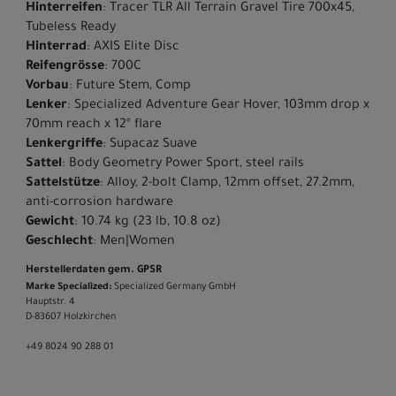
Hinterreifen
: Tracer TLR All Terrain Gravel Tire 700x45,
Tubeless Ready
Hinterrad
: AXIS Elite Disc
Reifengrösse
: 700C
Vorbau
: Future Stem, Comp
Lenker
: Specialized Adventure Gear Hover, 103mm drop x
70mm reach x 12º flare
Lenkergriffe
: Supacaz Suave
Sattel
: Body Geometry Power Sport, steel rails
Sattelstütze
: Alloy, 2-bolt Clamp, 12mm offset, 27.2mm,
anti-corrosion hardware
Gewicht
: 10.74 kg (23 lb, 10.8 oz)
Geschlecht
: Men|Women
Herstellerdaten gem. GPSR
Marke Specialized:
Specialized Germany GmbH
Hauptstr. 4
D-83607 Holzkirchen
+49 8024 90 288 01