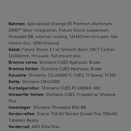
Rahmen
: Specialized Diverge E5 Premium Aluminum,
SWAT™ Door integration, Future Shock suspension,
threaded BB, internal routing, 12x142mm thru-axle, flat-
mount disc, UDH dropout
Gabel
: Future Shock 3.1 w/ Smooth Boot, FACT Carbon
12x100mm, thru-axle, flat-mount disc
Bremse vorne
: Shimano CUES Hydraulic Brake
Bremse hinten
: Shimano CUES Hydraulic Brake
Kassette
: Shimano, CS-LG400-11, CUES, 11-Speed, 11-50t
Kette
: Shimano CN-LG500
Kurbelgarnitur
: Shimano CUES FC-U6040, 40t
Umwerfer hinten
: Shimano CUES 11-speed w/ Shadow
Plus
Innenlager
: Shimano Threaded BSA BB
Vorderreifen
: Tracer TLR All Terrain Gravel Tire 700x45,
Tubeless Ready
Vorderrad
: AXIS Elite Disc