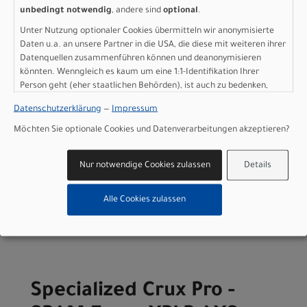
12º flare
unbedingt notwendig
, andere sind
optional
.
Sattel
: Power Pro Mirror, hollow Ti rails
Unter Nutzung optionaler Cookies übermitteln wir anonymisierte
Sattelstütze
: Roval Terra Carbon Seat Post, 20mm Offset
Daten u.a. an unsere Partner in die USA, die diese mit weiteren ihrer
Gewicht
: 7.64 kg (16 lb, 13.5 oz)
Datenquellen zusammenführen können und deanonymisieren
Geschlecht
: Men|Women
könnten. Wenngleich es kaum um eine 1:1-Identifikation Ihrer
Person geht (eher staatlichen Behörden), ist auch zu bedenken,
Herstellerdaten gem. GPSR
dass Ihre Daten in den USA nicht in der gleichen Weise geschützt
Marke Specialized:
Specialized Germany GmbH
Datenschutzerklärung
—
Impressum
sind wie bei uns in der Europäischen Union.
Hauptstr. 4
D-83607 Holzkirchen
Möchten Sie optionale Cookies und Datenverarbeitungen akzeptieren?
+49 8024 90 288 01
Nur notwendige Cookies zulassen
Details
Alle Cookies zulassen
Varianten
Specialized Crux Pro -