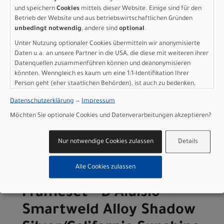
und speichern
Cookies
mittels dieser Website. Einige sind für den
56
Betrieb der Website und aus betriebswirtschaftlichen Gründen
unbedingt notwendig
, andere sind
optional
.
Modelljahr 2026
Unter Nutzung optionaler Cookies übermitteln wir anonymisierte
Lieferbar in ca. 5-8 Werktagen
Daten u.a. an unsere Partner in die USA, die diese mit weiteren ihrer
Art.Nr. 71426-7456
Datenquellen zusammenführen können und deanonymisieren
Farbe: Shadow Silver/California Sunshine
könnten. Wenngleich es kaum um eine 1:1-Identifikation Ihrer
Grösse: 56
Person geht (eher staatlichen Behörden), ist auch zu bedenken,
pro Stück (inkl. MwSt. zzgl.
Versandkosten für
dass Ihre Daten in den USA nicht in der gleichen Weise geschützt
Datenschutzerklärung
—
Impressum
Grossartikel
)
sind wie bei uns in der Europäischen Union.
1.649,00 EUR
Möchten Sie optionale Cookies und Datenverarbeitungen akzeptieren?
Nur notwendige Cookies zulassen
Details
IN DEN WARENKORB
Alle Cookies zulassen
Specialized Crux DSW
Frameset - D'Aluisio
Smartweld Alloy Shadow