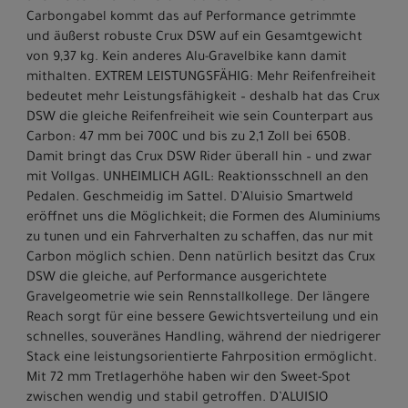
Carbongabel kommt das auf Performance getrimmte
und äußerst robuste Crux DSW auf ein Gesamtgewicht
von 9,37 kg. Kein anderes Alu-Gravelbike kann damit
mithalten. EXTREM LEISTUNGSFÄHIG: Mehr Reifenfreiheit
bedeutet mehr Leistungsfähigkeit – deshalb hat das Crux
DSW die gleiche Reifenfreiheit wie sein Counterpart aus
Carbon: 47 mm bei 700C und bis zu 2,1 Zoll bei 650B.
Damit bringt das Crux DSW Rider überall hin – und zwar
mit Vollgas. UNHEIMLICH AGIL: Reaktionsschnell an den
Pedalen. Geschmeidig im Sattel. D’Aluisio Smartweld
eröffnet uns die Möglichkeit; die Formen des Aluminiums
zu tunen und ein Fahrverhalten zu schaffen, das nur mit
Carbon möglich schien. Denn natürlich besitzt das Crux
DSW die gleiche, auf Performance ausgerichtete
Gravelgeometrie wie sein Rennstallkollege. Der längere
Reach sorgt für eine bessere Gewichtsverteilung und ein
schnelles, souveränes Handling, während der niedrigerer
Stack eine leistungsorientierte Fahrposition ermöglicht.
Mit 72 mm Tretlagerhöhe haben wir den Sweet-Spot
zwischen wendig und stabil getroffen. D’ALUISIO