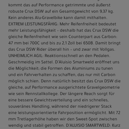
kommt das auf Performance getrimmte und äußerst
robuste Crux DSW auf ein Gesamtgewicht von 9,37 kg.
Kein anderes Alu-Gravelbike kann damit mithalten.
EXTREM LEISTUNGSFÄHIG: Mehr Reifenfreiheit bedeutet
mehr Leistungsfähigkeit – deshalb hat das Crux DSW die
gleiche Reifenfreiheit wie sein Counterpart aus Carbon:
47 mm bei 700C und bis zu 2,1 Zoll bei 650B. Damit bringt
das Crux DSW Rider überall hin – und zwar mit Vollgas.
UNHEIMLICH AGIL: Reaktionsschnell an den Pedalen.
Geschmeidig im Sattel. D’Aluisio Smartweld eröffnet uns
die Möglichkeit; die Formen des Aluminiums zu tunen
und ein Fahrverhalten zu schaffen, das nur mit Carbon
möglich schien. Denn natürlich besitzt das Crux DSW die
gleiche, auf Performance ausgerichtete Gravelgeometrie
wie sein Rennstallkollege. Der längere Reach sorgt für
eine bessere Gewichtsverteilung und ein schnelles,
souveränes Handling, während der niedrigerer Stack
eine leistungsorientierte Fahrposition ermöglicht. Mit 72
mm Tretlagerhöhe haben wir den Sweet-Spot zwischen
wendig und stabil getroffen. D’ALUISIO SMARTWELD: Kurz