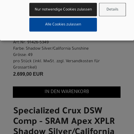
Sunshine 49
Nur notwendige Cookies zulassen
Details
Modelljahr 2026
Alle Cookies zulassen
Jetzt anfragen & Probe fahren - sofort im Laden
verfügbar!
Art.Nr. 91426-5349
Farbe: Shadow Silver/California Sunshine
Grösse: 49
pro Stück (inkl. MwSt. zzgl.
Versandkosten für
Grossartikel
)
2.699,00 EUR
IN DEN WARENKORB
Specialized Crux DSW
Comp - SRAM Apex XPLR
Shadow Silver/California