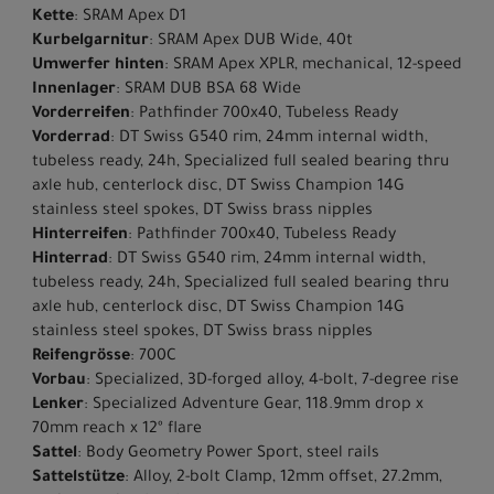
Kette
: SRAM Apex D1
Kurbelgarnitur
: SRAM Apex DUB Wide, 40t
Umwerfer hinten
: SRAM Apex XPLR, mechanical, 12-speed
Innenlager
: SRAM DUB BSA 68 Wide
Vorderreifen
: Pathfinder 700x40, Tubeless Ready
Vorderrad
: DT Swiss G540 rim, 24mm internal width,
tubeless ready, 24h, Specialized full sealed bearing thru
axle hub, centerlock disc, DT Swiss Champion 14G
stainless steel spokes, DT Swiss brass nipples
Hinterreifen
: Pathfinder 700x40, Tubeless Ready
Hinterrad
: DT Swiss G540 rim, 24mm internal width,
tubeless ready, 24h, Specialized full sealed bearing thru
axle hub, centerlock disc, DT Swiss Champion 14G
stainless steel spokes, DT Swiss brass nipples
Reifengrösse
: 700C
Vorbau
: Specialized, 3D-forged alloy, 4-bolt, 7-degree rise
Lenker
: Specialized Adventure Gear, 118.9mm drop x
70mm reach x 12º flare
Sattel
: Body Geometry Power Sport, steel rails
Sattelstütze
: Alloy, 2-bolt Clamp, 12mm offset, 27.2mm,