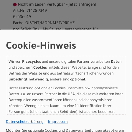
Nicht im Laden verfügbar - Jetzt anfragen!
Art.Nr. 71426-7349
Größe: 49
Farbe: OISTNT/MORNMST/PRPHZ
pro Stück (inkl. MwSt. zzgl.
Versandkosten für
Grossartikel
)
1.650,00 EUR
Cookie-Hinweis
Specialized CRUX DSW
Wir von
Picocycles
und unsere digitalen Partner verarbeiten
Daten
FRMSET 52
und speichern
Cookies
mittels dieser Website. Einige sind für den
Betrieb der Website und aus betriebswirtschaftlichen Gründen
OISTNT/MORNMST/PRPH
unbedingt notwendig
, andere sind
optional
.
Z
Unter Nutzung optionaler Cookies übermitteln wir anonymisierte
Daten u.a. an unsere Partner in die USA, die diese mit weiteren ihrer
Datenquellen zusammenführen können und deanonymisieren
Modelljahr 2026
könnten. Wenngleich es kaum um eine 1:1-Identifikation Ihrer
Nicht im Laden verfügbar - Jetzt anfragen!
Person geht (eher staatlichen Behörden), ist auch zu bedenken,
Art.Nr. 71426-7352
dass Ihre Daten in den USA nicht in der gleichen Weise geschützt
Größe: 52
Datenschutzerklärung
—
Impressum
sind wie bei uns in der Europäischen Union.
Farbe: OISTNT/MORNMST/PRPHZ
Möchten Sie optionale Cookies und Datenverarbeitungen akzeptieren?