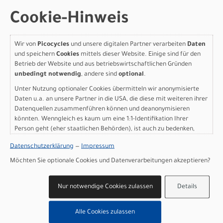
1.650,00 EUR
Cookie-Hinweis
Specialized CRUX DSW
Wir von
Picocycles
und unsere digitalen Partner verarbeiten
Daten
FRMSET 54 METALLIC
und speichern
Cookies
mittels dieser Website. Einige sind für den
SPRUCE/SPRUCE/SMOKE
Betrieb der Website und aus betriebswirtschaftlichen Gründen
unbedingt notwendig
, andere sind
optional
.
Modelljahr 2026
Unter Nutzung optionaler Cookies übermitteln wir anonymisierte
Daten u.a. an unsere Partner in die USA, die diese mit weiteren ihrer
Nicht im Laden verfügbar - Jetzt anfragen!
Datenquellen zusammenführen können und deanonymisieren
Art.Nr. 71425-7154
könnten. Wenngleich es kaum um eine 1:1-Identifikation Ihrer
Größe: 54
Person geht (eher staatlichen Behörden), ist auch zu bedenken,
Farbe: METALLIC SPRUCE/SPRUCE/SMOKE
dass Ihre Daten in den USA nicht in der gleichen Weise geschützt
pro Stück (inkl. MwSt. zzgl.
Versandkosten für
Datenschutzerklärung
—
Impressum
sind wie bei uns in der Europäischen Union.
Grossartikel
)
Möchten Sie optionale Cookies und Datenverarbeitungen akzeptieren?
1.650,00 EUR
Nur notwendige Cookies zulassen
Details
Specialized CRUX DSW
FRMSET 56 METALLIC
Alle Cookies zulassen