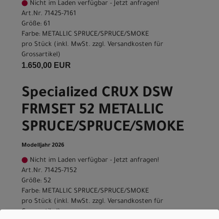
Nicht im Laden verfügbar - Jetzt anfragen!
Art.Nr. 71425-7161
Größe: 61
Farbe: METALLIC SPRUCE/SPRUCE/SMOKE
pro Stück (inkl. MwSt. zzgl.
Versandkosten für
Grossartikel
)
1.650,00 EUR
Specialized CRUX DSW
FRMSET 52 METALLIC
SPRUCE/SPRUCE/SMOKE
Modelljahr 2026
Nicht im Laden verfügbar - Jetzt anfragen!
Art.Nr. 71425-7152
Größe: 52
Farbe: METALLIC SPRUCE/SPRUCE/SMOKE
pro Stück (inkl. MwSt. zzgl.
Versandkosten für
Grossartikel
)