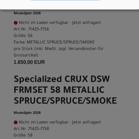
SPRUCE/SPRUCE/SMOKE
Modelljahr 2026
Nicht im Laden verfügbar - Jetzt anfragen!
Art.Nr. 71425-7156
Größe: 56
Farbe: METALLIC SPRUCE/SPRUCE/SMOKE
pro Stück (inkl. MwSt. zzgl.
Versandkosten für
Grossartikel
)
1.650,00 EUR
Specialized CRUX DSW
FRMSET 58 METALLIC
SPRUCE/SPRUCE/SMOKE
Modelljahr 2026
Nicht im Laden verfügbar - Jetzt anfragen!
Art.Nr. 71425-7158
Größe: 58