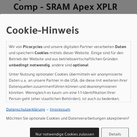
Comp - SRAM Apex XPLR
Emerald Metallic/Fjord
Metallic 54
Cookie-Hinweis
Modelljahr 2026
Wir von
Picocycles
und unsere digitalen Partner verarbeiten
Daten
Lieferbar in ca. 5-8 Werktagen
und speichern
Cookies
mittels dieser Website. Einige sind für den
Art.Nr. 91426-5254
Betrieb der Website und aus betriebswirtschaftlichen Gründen
Farbe: Emerald Metallic/Fjord Metallic
unbedingt notwendig
, andere sind
optional
.
Grösse: 54
Unter Nutzung optionaler Cookies übermitteln wir anonymisierte
pro Stück (inkl. MwSt. zzgl.
Versandkosten für
Daten u.a. an unsere Partner in die USA, die diese mit weiteren ihrer
Grossartikel
)
Datenquellen zusammenführen können und deanonymisieren
2.699,00 EUR
könnten. Wenngleich es kaum um eine 1:1-Identifikation Ihrer
Person geht (eher staatlichen Behörden), ist auch zu bedenken,
dass Ihre Daten in den USA nicht in der gleichen Weise geschützt
IN DEN WARENKORB
Datenschutzerklärung
—
Impressum
sind wie bei uns in der Europäischen Union.
Möchten Sie optionale Cookies und Datenverarbeitungen akzeptieren?
Specialized Crux DSW
Nur notwendige Cookies zulassen
Details