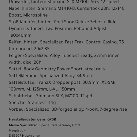
Umwerfer, hinten: Shimano SLX M7100, SGS, 12-speed
Nabe, hinten: Shimano MT410-B, Centerlock 28h, 12x148
Boost, Microspline
Stoßdämpfer, hinten: RockShox Deluxe Select+, Ride
Dynamics Tuned, Two Position, Rebound Adjust,
190x40mm
Reifen, hinten: Specialized Fast Trak, Control Casing, T5
Compound, 29x2.35
Felgen: Specialized Alloy, Tubeless ready, 27mm inner
width, disc, 28h
Sattel: Body Geometry Power Sport, steel rails
Sattelklemme: Specialized Alloy, 34.9mm
Sattelstütze: TranzX Dropper post, 30.9mm, XS-SM:
100mm, M: 125mm, L-XL: 150mm
Schalthebel: Shimano SLX, M7100, 12spd
Speiche: Stainless, 14g
Vorbau: Specialized, 3D-forged alloy, 4-bolt, 7-degree rise
Herstellerdaten gem. GPSR
Marke Specialized:
Specialized Germany GmbH
Hauptstr. 4
D-83607 Holzkirchen