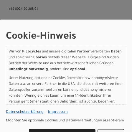
+49 8024 90 288 01
Cookie-Hinweis
Varianten
Wir von
Picocycles
und unsere digitalen Partner verarbeiten
Daten
und speichern
Cookies
mittels dieser Website. Einige sind für den
Betrieb der Website und aus betriebswirtschaftlichen Gründen
Specialized CHISEL COMP
unbedingt notwendig
, andere sind
optional
.
SHIMANO S DARK MOSS
Unter Nutzung optionaler Cookies übermitteln wir anonymisierte
Daten u.a. an unsere Partner in die USA, die diese mit weiteren ihrer
GREEN/LIQUID METAL
Datenquellen zusammenführen können und deanonymisieren
könnten. Wenngleich es kaum um eine 1:1-Identifikation Ihrer
Modelljahr 2026
Person geht (eher staatlichen Behörden), ist auch zu bedenken,
dass Ihre Daten in den USA nicht in der gleichen Weise geschützt
Nicht im Laden verfügbar - Jetzt anfragen!
Datenschutzerklärung
—
Impressum
sind wie bei uns in der Europäischen Union.
Art.Nr. 93825-5102
Möchten Sie optionale Cookies und Datenverarbeitungen akzeptieren?
Größe: S
Farbe: DARK MOSS GREEN/LIQUID METAL