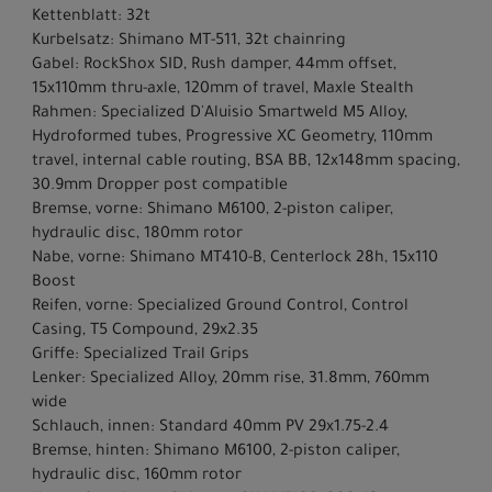
Kettenblatt: 32t
Kurbelsatz: Shimano MT-511, 32t chainring
Gabel: RockShox SID, Rush damper, 44mm offset,
15x110mm thru-axle, 120mm of travel, Maxle Stealth
Rahmen: Specialized D'Aluisio Smartweld M5 Alloy,
Hydroformed tubes, Progressive XC Geometry, 110mm
travel, internal cable routing, BSA BB, 12x148mm spacing,
30.9mm Dropper post compatible
Bremse, vorne: Shimano M6100, 2-piston caliper,
hydraulic disc, 180mm rotor
Nabe, vorne: Shimano MT410-B, Centerlock 28h, 15x110
Boost
Reifen, vorne: Specialized Ground Control, Control
Casing, T5 Compound, 29x2.35
Griffe: Specialized Trail Grips
Lenker: Specialized Alloy, 20mm rise, 31.8mm, 760mm
wide
Schlauch, innen: Standard 40mm PV 29x1.75-2.4
Bremse, hinten: Shimano M6100, 2-piston caliper,
hydraulic disc, 160mm rotor