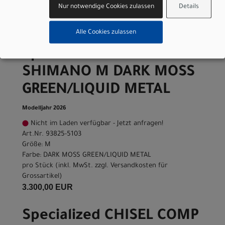
pro Stück (inkl. MwSt. zzgl.
Versandkosten für
Nur notwendige Cookies zulassen
Details
Grossartikel
)
3.300,00 EUR
Alle Cookies zulassen
Specialized CHISEL COMP
SHIMANO M DARK MOSS
GREEN/LIQUID METAL
Modelljahr 2026
Nicht im Laden verfügbar - Jetzt anfragen!
Art.Nr. 93825-5103
Größe: M
Farbe: DARK MOSS GREEN/LIQUID METAL
pro Stück (inkl. MwSt. zzgl.
Versandkosten für
Grossartikel
)
3.300,00 EUR
Specialized CHISEL COMP