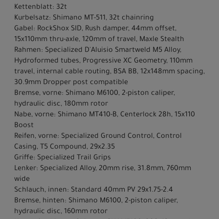
Kettenblatt: 32t
Kurbelsatz: Shimano MT-511, 32t chainring
Gabel: RockShox SID, Rush damper, 44mm offset,
15x110mm thru-axle, 120mm of travel, Maxle Stealth
Rahmen: Specialized D'Aluisio Smartweld M5 Alloy,
Hydroformed tubes, Progressive XC Geometry, 110mm
travel, internal cable routing, BSA BB, 12x148mm spacing,
30.9mm Dropper post compatible
Bremse, vorne: Shimano M6100, 2-piston caliper,
hydraulic disc, 180mm rotor
Nabe, vorne: Shimano MT410-B, Centerlock 28h, 15x110
Boost
Reifen, vorne: Specialized Ground Control, Control
Casing, T5 Compound, 29x2.35
Griffe: Specialized Trail Grips
Lenker: Specialized Alloy, 20mm rise, 31.8mm, 760mm
wide
Schlauch, innen: Standard 40mm PV 29x1.75-2.4
Bremse, hinten: Shimano M6100, 2-piston caliper,
hydraulic disc, 160mm rotor