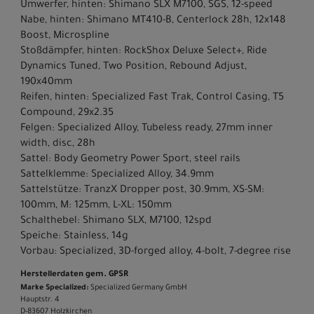
Umwerfer, hinten: Shimano SLX M7100, SGS, 12-speed
Nabe, hinten: Shimano MT410-B, Centerlock 28h, 12x148
Boost, Microspline
Stoßdämpfer, hinten: RockShox Deluxe Select+, Ride
Dynamics Tuned, Two Position, Rebound Adjust,
190x40mm
Reifen, hinten: Specialized Fast Trak, Control Casing, T5
Compound, 29x2.35
Felgen: Specialized Alloy, Tubeless ready, 27mm inner
width, disc, 28h
Sattel: Body Geometry Power Sport, steel rails
Sattelklemme: Specialized Alloy, 34.9mm
Sattelstütze: TranzX Dropper post, 30.9mm, XS-SM:
100mm, M: 125mm, L-XL: 150mm
Schalthebel: Shimano SLX, M7100, 12spd
Speiche: Stainless, 14g
Vorbau: Specialized, 3D-forged alloy, 4-bolt, 7-degree rise
Herstellerdaten gem. GPSR
Marke Specialized:
Specialized Germany GmbH
Hauptstr. 4
D-83607 Holzkirchen