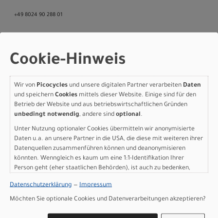
+49 8024 90 288 01
Cookie-Hinweis
Varianten
Wir von
Picocycles
und unsere digitalen Partner verarbeiten
Daten
und speichern
Cookies
mittels dieser Website. Einige sind für den
Betrieb der Website und aus betriebswirtschaftlichen Gründen
Specialized CHISEL COMP
unbedingt notwendig
, andere sind
optional
.
SHIMANO M DARK MOSS
Unter Nutzung optionaler Cookies übermitteln wir anonymisierte
Daten u.a. an unsere Partner in die USA, die diese mit weiteren ihrer
GREEN/LIQUID METAL
Datenquellen zusammenführen können und deanonymisieren
könnten. Wenngleich es kaum um eine 1:1-Identifikation Ihrer
Modelljahr 2026
Person geht (eher staatlichen Behörden), ist auch zu bedenken,
dass Ihre Daten in den USA nicht in der gleichen Weise geschützt
Nicht im Laden verfügbar - Jetzt anfragen!
Datenschutzerklärung
—
Impressum
sind wie bei uns in der Europäischen Union.
Art.Nr. 93825-5103
Möchten Sie optionale Cookies und Datenverarbeitungen akzeptieren?
Größe: M
Farbe: DARK MOSS GREEN/LIQUID METAL