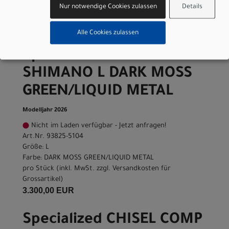
pro Stück (inkl. MwSt. zzgl.
Versandkosten für
Nur notwendige Cookies zulassen
Details
Grossartikel
)
3.300,00 EUR
Alle Cookies zulassen
Specialized CHISEL COMP
SHIMANO L DARK MOSS
GREEN/LIQUID METAL
Modelljahr 2026
Nicht im Laden verfügbar - Jetzt anfragen!
Art.Nr. 93825-5104
Größe: L
Farbe: DARK MOSS GREEN/LIQUID METAL
pro Stück (inkl. MwSt. zzgl.
Versandkosten für
Grossartikel
)
3.300,00 EUR
Specialized CHISEL COMP